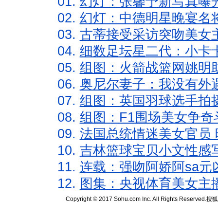
01.
幻灯：张馨予新写真曝
02.
幻灯：中德明星晚宴名
03.
古蒂接受采访突吻美女主
04.
细数足坛星二代：小卡卡
05.
组图：火箭战篮网姚明
06.
奥尼尔妻子：我没有外遇
07.
组图：英国羽球选手拍
08.
组图：F1围场美女争奇
09.
法国总统情迷美女官员 
10.
吉林篮球宝贝小文性感
11.
连载：强吻阿娇阿sa元
12.
图集：央视体育美女主
Copyright © 2017 Sohu.com Inc. All Rights Reserved