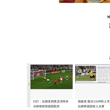
幻灯：拉姆直捣黄龙演绝杀
德媒体:最后1分钟胜土
冷静推射助德国取胜
拉姆将德国射入决赛