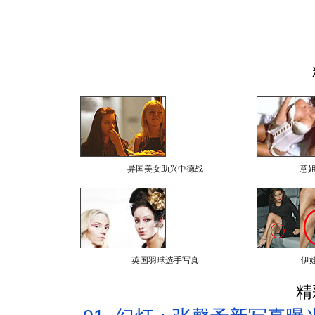
异国美女助兴中德战
意
英国羽球选手写真
伊
精