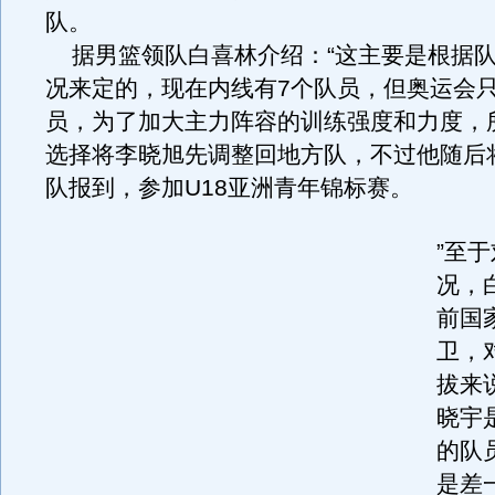
队。
据男篮领队白喜林介绍：“这主要是根据队
况来定的，现在内线有7个队员，但奥运会只
员，为了加大主力阵容的训练强度和力度，
选择将李晓旭先调整回地方队，不过他随后
队报到，参加U18亚洲青年锦标赛。
”至
况，
前国
卫，
拔来
晓宇是
的队
是差