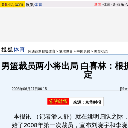
新闻
-
体育
-
S
-
娱乐
-
阿迪达斯搜狐体育
>
篮球世界
>
中国男篮
>
男篮动态
男篮裁员两小将出局 白喜林：根
定
2008年06月27日06:15
[
我来
来源：京华时报
本报讯 （记者潘天舒）就在姚明归队之际
始了2008年第一次裁员，宣布刘晓宇和李