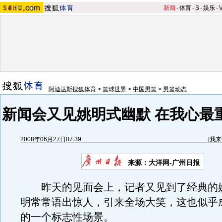
新闻
-
体育
-
S
-
娱乐
-
阿迪达斯搜狐体育
>
篮球世界
>
中国男篮
>
男篮动态
新闻会又见姚明式幽默 在我心最
2008年06月27日07:39
[
我来
来源：大洋网-广州日报
昨天的见面会上，记者又见到了经典的
明常常语出惊人，引来全场大笑，这也似乎
的一个标志性场景。