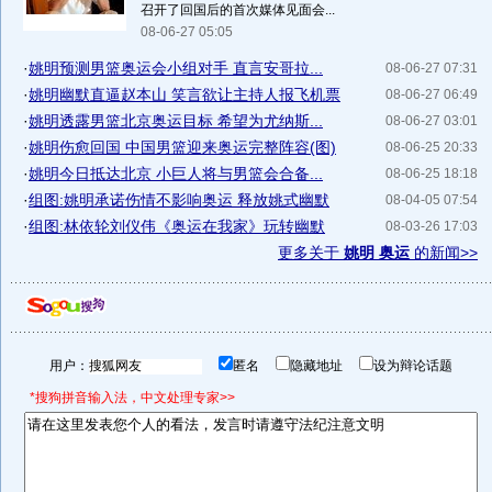
召开了回国后的首次媒体见面会...
08-06-27 05:05
·
姚明预测男篮奥运会小组对手 直言安哥拉...
08-06-27 07:31
·
姚明幽默直逼赵本山 笑言欲让主持人报飞机票
08-06-27 06:49
·
姚明透露男篮北京奥运目标 希望为尤纳斯...
08-06-27 03:01
·
姚明伤愈回国 中国男篮迎来奥运完整阵容(图)
08-06-25 20:33
·
姚明今日抵达北京 小巨人将与男篮会合备...
08-06-25 18:18
·
组图:姚明承诺伤情不影响奥运 释放姚式幽默
08-04-05 07:54
·
组图:林依轮刘仪伟《奥运在我家》玩转幽默
08-03-26 17:03
更多关于
姚明 奥运
的新闻>>
用户：
匿名
隐藏地址
设为辩论话题
*搜狗拼音输入法，中文处理专家>>