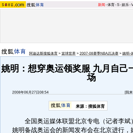
新闻
-
体育
-
S
-
娱乐
-
阿迪达斯搜狐体育
>
篮球世界
>
2007-08赛季NBA总决赛
>
姚明-
姚明：想穿奥运领奖服 九月自己
场
2008年06月27日08:54
[
我来
来源：搜狐体育
全国奥运媒体联盟北京专电（记者李斌
姚明备战奥运会的新闻发布会在北京进行，