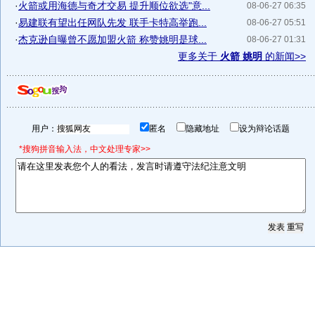
·
火箭或用海德与奇才交易 提升顺位欲选"意...
08-06-27 06:35
·
易建联有望出任网队先发 联手卡特高举跑...
08-06-27 05:51
·
杰克逊自曝曾不愿加盟火箭 称赞姚明是球...
08-06-27 01:31
更多关于
火箭 姚明
的新闻>>
用户：
匿名
隐藏地址
设为辩论话题
*搜狗拼音输入法，中文处理专家>>