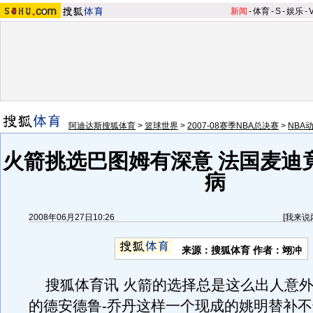
新闻
-
体育
-
S
-
娱乐
-
阿迪达斯搜狐体育
>
篮球世界
>
2007-08赛季NBA总决赛
>
NBA
火箭挑选巴图姆有深意 法国麦迪
病
2008年06月27日10:26
[
我来说
来源：搜狐体育 作者：翊冲
搜狐体育讯 火箭的选择总是这么出人意外
的德安德鲁-乔丹这样一个现成的姚明替补