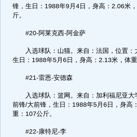
锋，生日：1988年9月4日，身高：2.06米
斤。
#20-阿莱克西-阿金萨
入选球队：山猫。来自：法国，位置：大
生日：1988年5月6日，身高：2.13米，体
#21-雷恩-安德森
入选球队：篮网。来自：加利福尼亚大
前锋/大前锋，生日：1988年5月6日，身高：
重：107公斤。
#22-康特尼-李