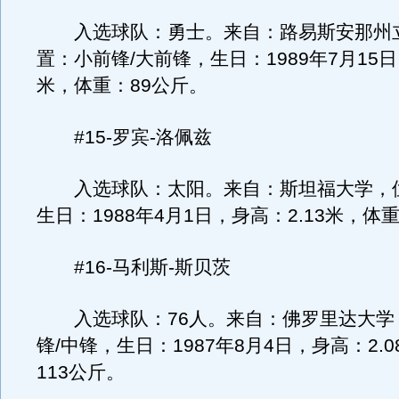
入选球队：勇士。来自：路易斯安那州
置：小前锋/大前锋，生日：1989年7月15日
米，体重：89公斤。
#15-罗宾-洛佩兹
入选球队：太阳。来自：斯坦福大学，
生日：1988年4月1日，身高：2.13米，体
#16-马利斯-斯贝茨
入选球队：76人。来自：佛罗里达大学
锋/中锋，生日：1987年8月4日，身高：2.
113公斤。