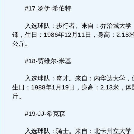
#17-罗伊-希伯特
入选球队：步行者。来自：乔治城大学
锋，生日：1986年12月11日，身高：2.18
公斤。
#18-贾维尔-米基
入选球队：奇才。来自：内华达大学，
生日：1988年1月19日，身高：2.13米，体
斤。
#19-JJ-希克森
入选球队：骑士。来自：北卡州立大学