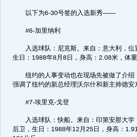
以下为6-30号签的入选新秀——
#6-加里纳利
入选球队：尼克斯。来自：意大利，位
生日：1988年8月8日，身高：2.08米，体
纽约的人事变动也在现场先被做了介绍
强调了纽约的新总经理沃尔什和新主帅德安
#7-埃里克-戈登
入选球队：快船。来自：印第安那大学
后卫，生日：1988年12月25日，身高：1.