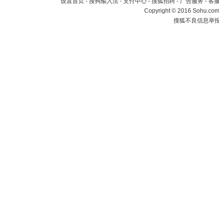
设置首页
-
搜狗输入法
-
支付中心
-
搜狐招聘
-
广告服务
-
客
Copyright
©
2016 Sohu.com 
搜狐不良信息举