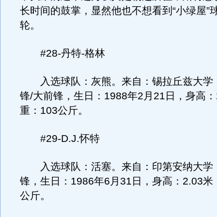
长时间的鼓掌，显然他也不想看到“小绿屋”
轮。
#28-丹特-格林
入选球队：灰熊。来自：锡拉丘兹大学
锋/大前锋，生日：1988年2月21日，身高：
重：103公斤。
#29-D.J.怀特
入选球队：活塞。来自：印第安纳大学
锋，生日：1986年6月31日，身高：2.03米
公斤。