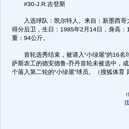
#30-J.R.吉登斯
入选球队：凯尔特人。来自：新墨西哥
得分后卫，生日：1985年2月14日，身高：1
重：94公斤。
首轮选秀结束，被请入“小绿屋”的16名
萨斯农工的德安德鲁-乔丹首轮未被选中，
个落入第二轮的“小绿屋”球员。（搜狐体育 
[