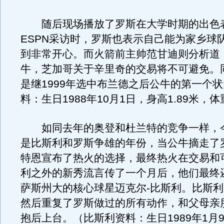
随后现场播放了罗斯在大学时期的出色
ESPN采访时，罗斯也表示自己能为家乡球
到非常开心。而火箭前主帅范甘迪则分析道
牛，芝加哥关于辛里奇的交易将不可避免。
是继1999年选中布兰德之后公牛的第一个
料：生日1988年10月1日，身高1.89米，
如同去年的奥登和杜兰特的竞争一样，
是比斯利和罗斯争雄的年份，当公牛摘走了
特恩宣布了热火的选择，最终热火在交易和
利之外的新秀流言传了一个月后，他们最终
萨斯州大的核心球星迈克尔-比斯利。比斯
然后重复了罗斯做过的所有动作，和父母亲
抱后上台。（比斯利资料：生日1989年1月