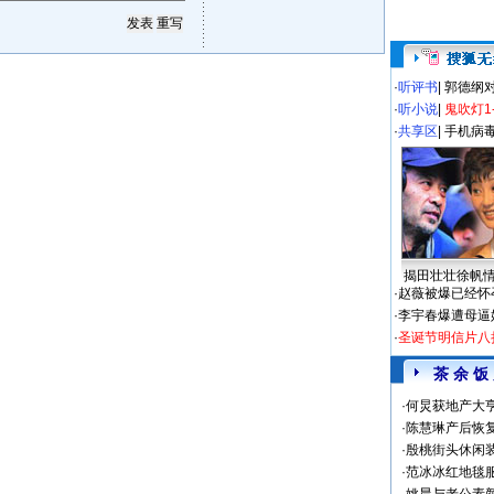
·
听评书
|
郭德纲
·
听小说
|
鬼吹灯1
·
共享区
|
手机病
揭田壮壮徐帆
·
赵薇被爆已经怀
·
李宇春爆遭母逼
·
圣诞节明信片八
茶 余 饭
·
何炅获地产大亨
·
陈慧琳产后恢复
·
殷桃街头休闲装
·
范冰冰红地毯