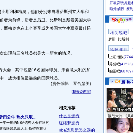
·
开教育玩具超市
·
睡觉减肥--瘦
是比斯利和梅奥，他们分别来自堪萨斯州立大学和
前者为前锋，后者是后卫。比斯利是戴着美国大学
，而梅奥也在上个赛季成为美国大学生联赛最佳阵
相 关 说 吧
罗斯
|
比斯利
说 吧 排 行
出现前三名球员都是大一新生的情况。
上证指数
(7744
苏醒吧
(41523)
大会，其中包括16名国际球员。来自意大利的加
贴图吧
(68789)
中，成为排位最靠前的国际球员。
最 热 
(责任编辑：琴合瑟美)
[
我来说两句
]
相关推荐
什么是选秀
谍战大片-《风
归公牛 热火只取...
一年一度的NBA选秀大会在纽约
红楼梦选秀
随着联盟总裁大卫·斯特恩将状
nba选秀是怎么选的