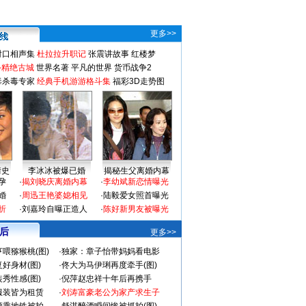
更多>>
对口相声集
杜拉拉升职记
张震讲故事
红楼梦
-精绝古城
世界名著
平凡的世界
货币战争2
毒杀毒专家
经典手机游游格斗集
福彩3D走势图
情史
李冰冰被爆已婚
揭秘生父离婚内幕
孕
·
揭刘晓庆离婚内幕
·
李幼斌新恋情曝光
婚
·
周迅王艳婆媳相见
·
陆毅爱女照首曝光
折
·
刘嘉玲自曝正造人
·
陈好新男友被曝光
 后
更多>>
喂猕猴桃(图)
·
独家：章子怡带妈妈看电影
好身材(图)
·
佟大为马伊琍再度牵手(图)
秀性感(图)
·
倪萍赵忠祥十年后再携手
服装皆为租赁
·
刘涛富豪老公为家产求生子