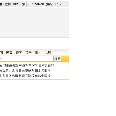
客
-
微博
-
BBS
-
说吧
-
ChinaRen
-
搜狗
-
17173
闻
网页
博客
音乐
图片
说吧
长
邓玉娇失踪
朝鲜军事演习
日本兵赎罪
改温总讲话
夏日减肥秘方
日本瘦脸法
中共卧底结局
慈禧不快乐
侵略中国报告