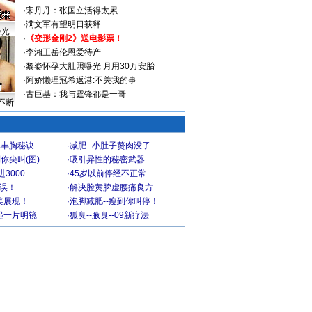
·
宋丹丹：张国立活得太累
·
满文军有望明日获释
曝光
·
《变形金刚2》送电影票！
·
李湘王岳伦恩爱待产
·
黎姿怀孕大肚照曝光 月用30万安胎
·
阿娇懒理冠希返港:不关我的事
·
古巨基：我与霆锋都是一哥
不断
爆丰胸秘诀
·
减肥--小肚子赘肉没了
你尖叫(图)
·
吸引异性的秘密武器
3000
·
45岁以前停经不正常
不误！
·
解决脸黄脾虚腰痛良方
美展现！
·
泡脚减肥--瘦到你叫停！
起一片明镜
·
狐臭--腋臭--09新疗法