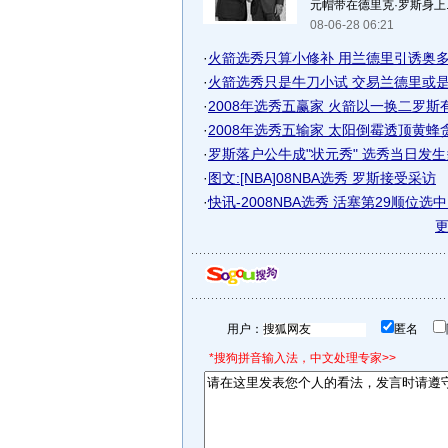
元帽带在德里克·罗斯身上..
08-06-28 06:21
·
火箭选秀只算小修补 用兰德里引诱奥多姆
·
火箭选秀只是牛刀小试 交易兰德里或是在
·
2008年选秀五赢家 火箭以一换二罗斯有望
·
2008年选秀五输家 太阳倒霉透顶黄蜂贪蝇
·
罗斯落户公牛成"状元秀" 选秀当日发生多
·
图文:[NBA]08NBA选秀 罗斯接受采访
·
快讯-2008NBA选秀 活塞第29顺位选中D
用户：
匿名
*搜狗拼音输入法，中文处理专家>>