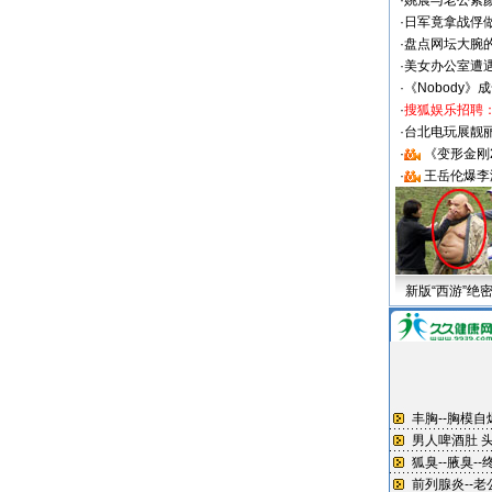
·
姚晨与老公素
·
日军竟拿战俘
·
盘点网坛大腕
·
美女办公室遭
·
《Nobody》
·
搜狐娱乐招聘
·
台北电玩展靓丽S
·
《变形金刚
·
王岳伦爆李
新版“西游”绝