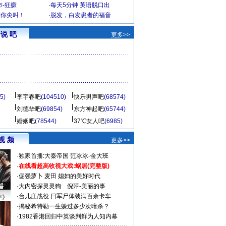
-狂赚
·
每天5分钟 英语脱口出
到你尖叫！
·
脱发，白发患者的福音
说 吧
更多>>
5)
李宇春吧
(104510)
快乐男声吧
(68574)
刘德华吧
(69854)
东方神起吧
(65744)
婚姻吧
(78544)
37℃女人吧
(6985)
视 频
更多>>
·
独家首播:大秦帝国
范冰冰-金大班
·
在线看超高收视大戏:
蜗居(完整版)
·
倔强萝卜
麦田
媳妇的美好时代
·
大内密探灵灵狗
倪萍-美丽的事
·
台儿庄战役 日军尸体装满百余卡车
声》
·
揭秘希特勒一生躲过多少次暗杀？
·
1982香港回归中英谈判鲜为人知内幕