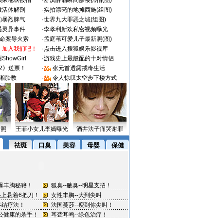
颜乘地铁被拍
·
舒淇醉酒瞬间惨被抓拍(图)
做活体解剖
·
实拍漂亮的地摊西施(组图)
的暴烈脾气
·
世界九大罪恶之城(组图)
遇灵异事件
·
李孝利新欢私密视频曝光
成命案导火索
·
孟庭苇可爱儿子最新照(图)
：加入我们吧！
·
点击进入搜狐娱乐影视库
howGirl
·
游戏史上最般配的十对情侣
2》送票！
·
张元首透露戒毒生活
湘胎教
·
令人惊叹太空步下楼方式
密照
王菲小女儿李嫣曝光
酒井法子痛哭谢罪