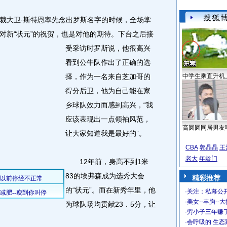
大卫·斯特恩率先念出罗斯名字的时候，全场掌
对新“状元”的祝贺，也是对他的期待。下台之后接
受采访时罗斯说，他很高兴
看到公牛队作出了正确的选
择，作为一名来自芝加哥的
中学生乘直升机
得分后卫，他为自己能在家
乡球队效力而感到高兴，“我
应该表现出一点领袖风范，
高圆圆同居男友
让大家知道我是最好的”。
CBA
郭晶晶
王
老大
年龄门
12年前，身高不到1米
83的埃弗森成为选秀大会
精彩推荐
的“状元”。而在新秀年里，他
·
关注：私幕公
·
美女--丰胸--
为球队场均贡献23．5分，让
·
穷小子三年赚
。
·
会呼吸的 生态