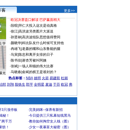
更多>>
·
欧冠决赛盘口解读 巴萨赢面稍大
·
段暄
|
拜仁大投入这次是动真格
·
徐江
|
高洪波另类图片大派送
·
孙贤禄
|
高洪波组队思想值得赞同
·
颜晓华
|
科比队友什么时候可支持他
上学
·
冉雄飞
|
老聂的嘴和山东鲁能的腿
·
马寅
|
陈忠和离开女排的日子
·
陈书佳
|
谢杏芳被叫阿姨
·
张斌
|
一场人和猫的伟大比赛
·
马晓春
|
俞斌的棋王是谁封的？
曝光
热点标签：
NBA
姚明
火箭
易建联
杜丽
治郅
刘翔
殷铁生
郎平
全明星
麦迪
于芬
欧冠
弗
开3只涨停板
·
完美妈咪--保养有新招
大揭秘！
·
今日提供三只私幕短线黑马
了两千万
·
教你如何掏空女人钱（图）
家纺！
·
少女一夜暴富大秘密（图）