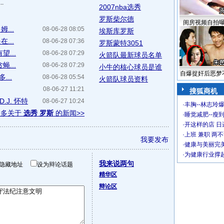
.
2007nba选秀
罗斯柴尔德
闺房视频自拍
...
08-06-28 08:05
埃斯库罗斯
...
08-06-28 07:36
罗斯蒙特3051
...
08-06-28 07:29
火箭队最新球员名单
...
08-06-28 07:29
小牛的核心球员是谁
自爆捉奸后恶梦
...
08-06-28 05:54
火箭队球员资料
08-06-27 11:21
搜狐商机
.J. 怀特
08-06-27 10:24
·
丰胸--林志玲
更多关于
选秀 罗斯
的新闻>>
·
睡觉减肥--瘦到
·
开这样的店 日进
·
上班 兼职 两
我要发布
·
健康与美丽完
·
为健康行业撑
我来说两句
隐藏地址
设为辩论话题
精华区
辩论区