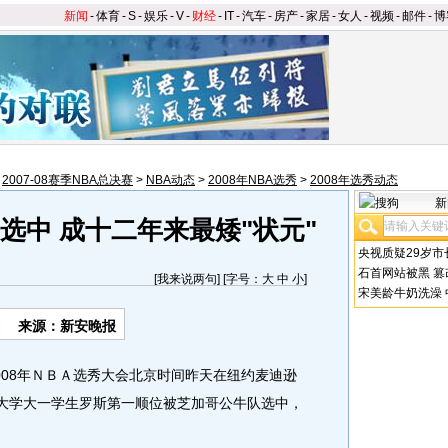
新闻
-
体育
-
S
-
娱乐
-
V
-
财经
-
IT
-
汽车
-
房产
-
家居
-
女人
-
视频
-
邮件
-
博
>
2007-08赛季NBA总决赛
>
NBA动态
>
2008年NBA选秀
>
2008年选秀动态
新
选中 成十二年来最矮"状元"
央视质疑29岁市
石首网站被黑
篡
[
我来说两句
] [字号：
大
中
小
]
宋美龄牛奶洗澡
来源：新安晚报
08年ＮＢＡ选秀大会北京时间昨天在纽约麦迪逊
斯大学大一学生罗斯第一顺位被芝加哥公牛队选中，