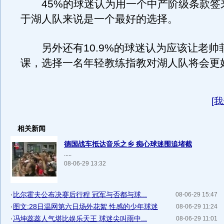
45%的球迷认为用一个中产阶级条款签
于湖人队来说是一个最好的选择。
另外还有10.9%的球迷认为应该让老帅
课，选择一名年轻教练指教对湖人队将会更
[
我
相关新闻
德国战车抵达音乐之乡 痴心球迷围追堵截
.....
08-06-29 13:32
·
比尔霍夫公布决赛后行程 冠军与否都与球...
08-06-29 15:47
·
图文:28日温网第六日场外花絮 性感的少年球迷
08-06-29 11:24
·
冯坤蕊蕊人气堪比娱乐天王 球迷尖叫雨中...
08-06-29 11:01