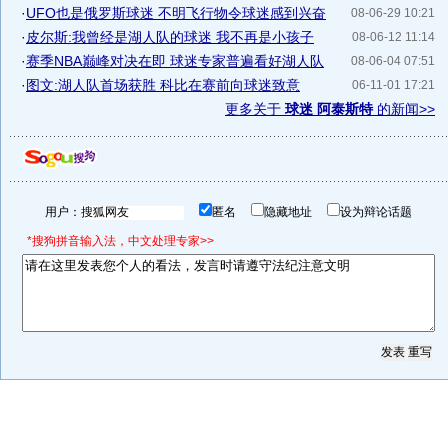
·
UFO也是俄罗斯球迷 不明飞行物令球迷感到兴奋
08-06-29 10:21
·
皮尔斯:我曾经是湖人队的球迷 我不再是小孩子
08-06-12 11:14
·
赛季NBA巅峰对决在即 球迷专家普遍看好湖人队
08-06-04 07:51
·
图文:湖人队首场获胜 科比在赛前向球迷致意
06-11-01 17:21
更多关于
球迷 阿泰斯特
的新闻>>
用户：
匿名
隐藏地址
设为辩论话题
*搜狗拼音输入法，中文处理专家>>