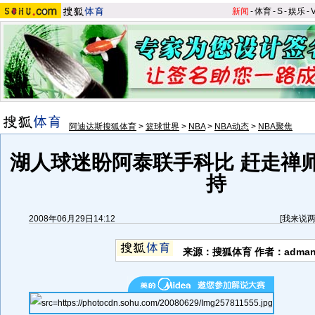
新闻
-
体育
-
S
-
娱乐
-
阿迪达斯搜狐体育
>
篮球世界
>
NBA
>
NBA动态
>
NBA聚焦
湖人球迷盼阿泰联手科比 赶走禅
持
2008年06月29日14:12
[
我来说
来源：搜狐体育 作者：adma