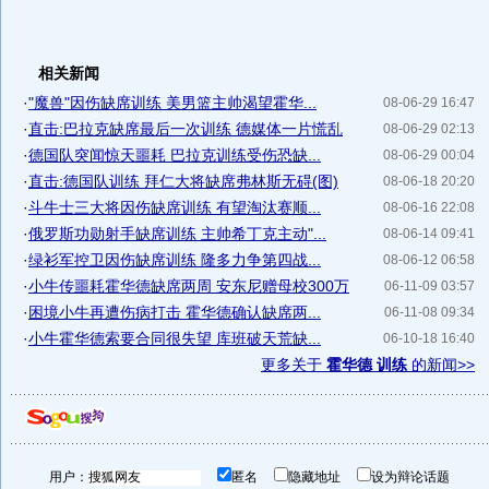
相关新闻
·
"魔兽"因伤缺席训练 美男篮主帅渴望霍华...
08-06-29 16:47
·
直击:巴拉克缺席最后一次训练 德媒体一片慌乱
08-06-29 02:13
·
德国队突闻惊天噩耗 巴拉克训练受伤恐缺...
08-06-29 00:04
·
直击:德国队训练 拜仁大将缺席弗林斯无碍(图)
08-06-18 20:20
·
斗牛士三大将因伤缺席训练 有望淘汰赛顺...
08-06-16 22:08
·
俄罗斯功勋射手缺席训练 主帅希丁克主动"...
08-06-14 09:41
·
绿衫军控卫因伤缺席训练 隆多力争第四战...
08-06-12 06:58
·
小牛传噩耗霍华德缺席两周 安东尼赠母校300万
06-11-09 03:57
·
困境小牛再遭伤病打击 霍华德确认缺席两...
06-11-08 09:34
·
小牛霍华德索要合同很失望 库班破天荒缺...
06-10-18 16:40
更多关于
霍华德 训练
的新闻>>
用户：
匿名
隐藏地址
设为辩论话题