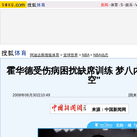
新闻
-
体育
-
S
-
娱乐
-
阿迪达斯搜狐体育
>
篮球世界
>
NBA
>
NBA动态
霍华德受伤病困扰缺席训练 梦八
空"
2008年06月30日10:49
[
我来
来源：中国新闻网