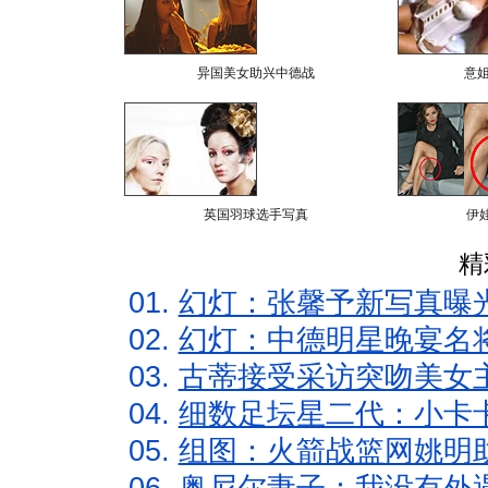
异国美女助兴中德战
意
英国羽球选手写真
伊
精
01.
幻灯：张馨予新写真曝
02.
幻灯：中德明星晚宴名
03.
古蒂接受采访突吻美女主
04.
细数足坛星二代：小卡卡
05.
组图：火箭战篮网姚明