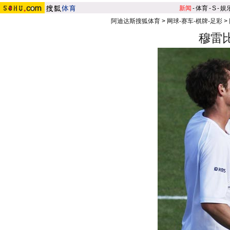
新闻
-
体育
-
S
-
娱
阿迪达斯搜狐体育
>
网球-赛车-棋牌-足彩
>
穆雷