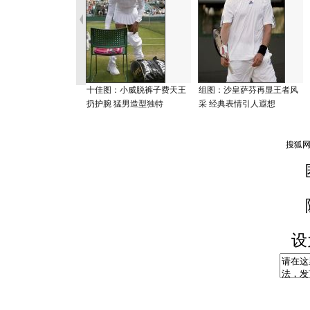
十佳图：小威脱裤子费天王
组图：沙皇萨芬再显王者风
扔护腕 猛男造型独特
采 经典表情引人遐想
设