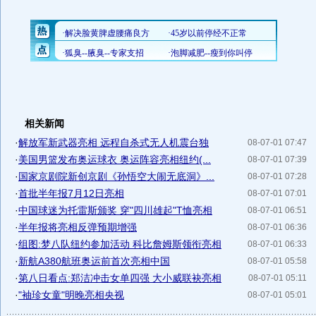
相关新闻
·
解放军新武器亮相 远程自杀式无人机震台独
08-07-01 07:47
·
美国男篮发布奥运球衣 奥运阵容亮相纽约(...
08-07-01 07:39
·
国家京剧院新创京剧《孙悟空大闹无底洞》...
08-07-01 07:28
·
首批半年报7月12日亮相
08-07-01 07:01
·
中国球迷为托雷斯颁奖 穿"四川雄起"T恤亮相
08-07-01 06:51
·
半年报将亮相反弹预期增强
08-07-01 06:36
·
组图:梦八队纽约参加活动 科比詹姆斯领衔亮相
08-07-01 06:33
·
新航A380航班奥运前首次亮相中国
08-07-01 05:58
·
第八日看点:郑洁冲击女单四强 大小威联袂亮相
08-07-01 05:11
·
"袖珍女童"明晚亮相央视
08-07-01 05:01