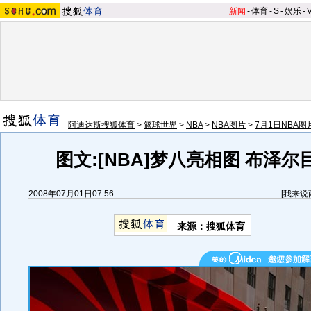
新闻
-
体育
-
S
-
娱乐
-
阿迪达斯搜狐体育
>
篮球世界
>
NBA
>
NBA图片
>
7月1日NBA图
图文:[NBA]梦八亮相图 布泽
2008年07月01日07:56
[
我来说
来源：搜狐体育