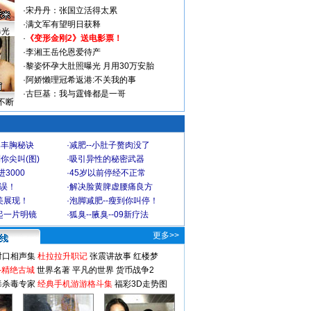
·
宋丹丹：张国立活得太累
·
满文军有望明日获释
曝光
·
《变形金刚2》送电影票！
·
李湘王岳伦恩爱待产
·
黎姿怀孕大肚照曝光 月用30万安胎
·
阿娇懒理冠希返港:不关我的事
·
古巨基：我与霆锋都是一哥
不断
爆丰胸秘诀
·
减肥--小肚子赘肉没了
你尖叫(图)
·
吸引异性的秘密武器
3000
·
45岁以前停经不正常
不误！
·
解决脸黄脾虚腰痛良方
美展现！
·
泡脚减肥--瘦到你叫停！
起一片明镜
·
狐臭--腋臭--09新疗法
更多>>
对口相声集
杜拉拉升职记
张震讲故事
红楼梦
-精绝古城
世界名著
平凡的世界
货币战争2
毒杀毒专家
经典手机游游格斗集
福彩3D走势图