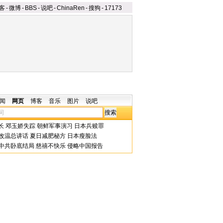
客
-
微博
-
BBS
-
说吧
-
ChinaRen
-
搜狗
-
17173
闻
网页
博客
音乐
图片
说吧
长
邓玉娇失踪
朝鲜军事演习
日本兵赎罪
改温总讲话
夏日减肥秘方
日本瘦脸法
中共卧底结局
慈禧不快乐
侵略中国报告