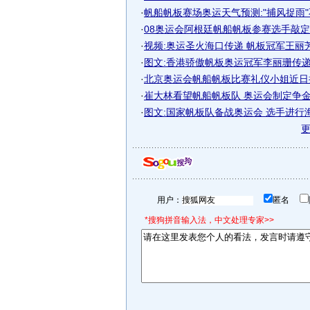
·
帆船帆板赛场奥运天气预测:"捕风捉雨"不
·
08奥运会阿根廷帆船帆板参赛选手敲定 力
·
视频:奥运圣火海口传递 帆板冠军王丽
·
图文:香港骄傲帆板奥运冠军李丽珊传
·
北京奥运会帆船帆板比赛礼仪小姐近日
·
崔大林看望帆船帆板队 奥运会制定争金夺
·
图文:国家帆板队备战奥运会 选手进行
用户：
匿名
*搜狗拼音输入法，中文处理专家>>