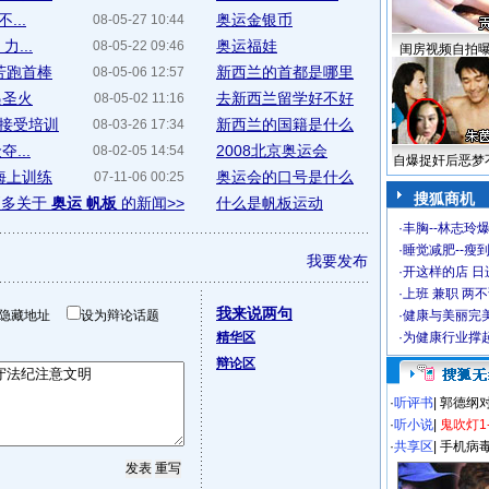
...
奥运金银币
08-05-27 10:44
...
奥运福娃
08-05-22 09:46
闺房视频自拍
芳跑首棒
新西兰的首都是哪里
08-05-06 12:57
递圣火
去新西兰留学好不好
08-05-02 11:16
接受培训
新西兰的国籍是什么
08-03-26 17:34
...
2008北京奥运会
08-02-05 14:54
自爆捉奸后恶梦
海上训练
奥运会的口号是什么
07-11-06 00:25
搜狐商机
更多关于
奥运 帆板
的新闻>>
什么是帆板运动
·
丰胸--林志玲
·
睡觉减肥--瘦到
我要发布
·
开这样的店 日进
·
上班 兼职 两
我来说两句
隐藏地址
设为辩论话题
·
健康与美丽完
精华区
·
为健康行业撑
辩论区
·
听评书
|
郭德纲
·
听小说
|
鬼吹灯1
·
共享区
|
手机病