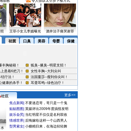
湘胎教
·
令人惊叹太空步下楼方式
密照
王菲小女儿李嫣曝光
酒井法子痛哭谢罪
更多>>
焦点新闻
|
不要迷恋哥，哥只是一个鬼
贴贴图图
|
英媒评出2009年度搞怪发明
娱乐旮旯
|
当红明星不仅仅是名利双收
情感世界
|
后悔嫁给这样一个山西男人
型男索女
|
小糖精归来，在海边轻轻舞
口水