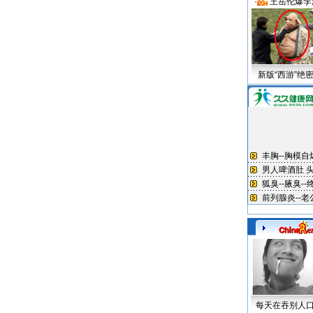
·
王岳伦爆李
新版“西游”绝
每天在吞别人