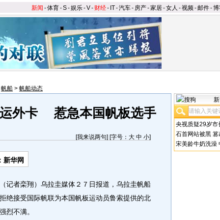
新闻
-
体育
-
S
-
娱乐
-
V
-
财经
-
IT
-
汽车
-
房产
-
家居
-
女人
-
视频
-
邮件
-
博
>
帆船
>
帆船动态
新
奥运外卡 惹急本国帆板选手
央视质疑29岁市
石首网站被黑
篡
[
我来说两句
] [字号：
大
中
小
]
宋美龄牛奶洗澡
：新华网
记者栾翔）乌拉圭媒体２７日报道，乌拉圭帆船
拒绝接受国际帆联为本国帆板运动员鲁索提供的北
强烈不满。