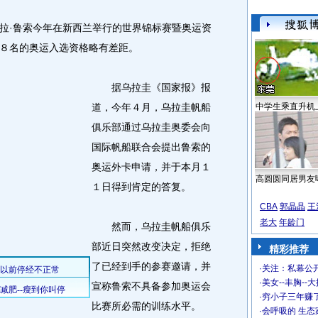
·鲁索今年在新西兰举行的世界锦标赛暨奥运资
８名的奥运入选资格略有差距。
据乌拉圭《国家报》报
道，今年４月，乌拉圭帆船
中学生乘直升机
俱乐部通过乌拉圭奥委会向
国际帆船联合会提出鲁索的
奥运外卡申请，并于本月１
高圆圆同居男友
１日得到肯定的答复。
CBA
郭晶晶
王
老大
年龄门
然而，乌拉圭帆船俱乐
部近日突然改变决定，拒绝
精彩推荐
了已经到手的参赛邀请，并
·
关注：私幕公
·
美女--丰胸--
宣称鲁索不具备参加奥运会
·
穷小子三年赚
比赛所必需的训练水平。
·
会呼吸的 生态