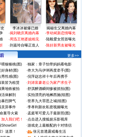
情史
李冰冰被爆已婚
揭秘生父离婚内幕
孕
·
揭刘晓庆离婚内幕
·
李幼斌新恋情曝光
婚
·
周迅王艳婆媳相见
·
陆毅爱女照首曝光
折
·
刘嘉玲自曝正造人
·
陈好新男友被曝光
 后
更多>>
喂猕猴桃(图)
·
独家：章子怡带妈妈看电影
好身材(图)
·
佟大为马伊琍再度牵手(图)
秀性感(图)
·
倪萍赵忠祥十年后再携手
服装皆为租赁
·
刘涛富豪老公为家产求生子
颜乘地铁被拍
·
舒淇醉酒瞬间惨被抓拍(图)
做活体解剖
·
实拍漂亮的地摊西施(组图)
的暴烈脾气
·
世界九大罪恶之城(组图)
遇灵异事件
·
李孝利新欢私密视频曝光
成命案导火索
·
孟庭苇可爱儿子最新照(图)
：加入我们吧！
·
点击进入搜狐娱乐影视库
howGirl
·
游戏史上最般配的十对情侣
2》送票！
·
张元首透露戒毒生活