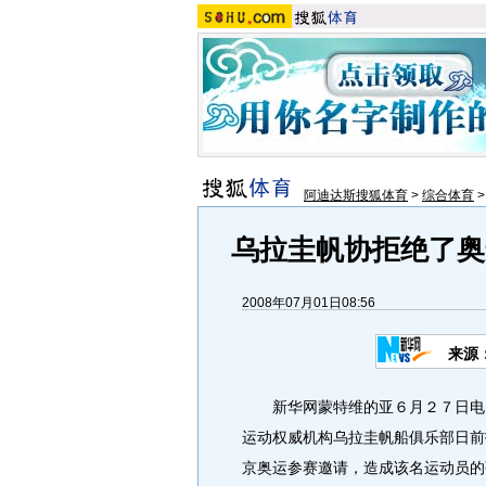
阿迪达斯搜狐体育
>
综合体育
乌拉圭帆协拒绝了
2008年07月01日08:56
来源
新华网蒙特维的亚６月２７日电（
运动权威机构乌拉圭帆船俱乐部日前
京奥运参赛邀请，造成该名运动员的