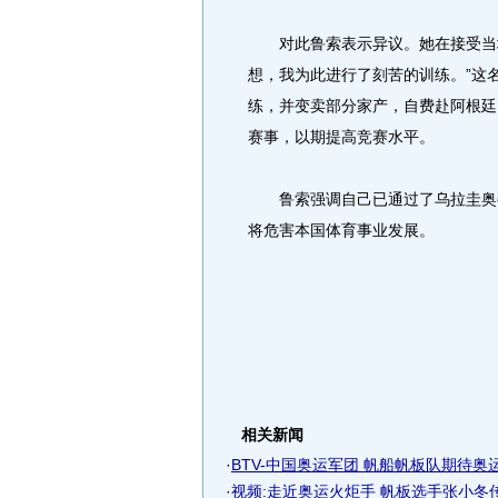
对此鲁索表示异议。她在接受当地
想，我为此进行了刻苦的训练。”这
练，并变卖部分家产，自费赴阿根廷
赛事，以期提高竞赛水平。
鲁索强调自己已通过了乌拉圭奥委
将危害本国体育事业发展。
相关新闻
·
BTV-中国奥运军团 帆船帆板队期待奥
·
视频:走近奥运火炬手 帆板选手张小冬