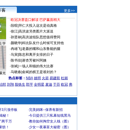
更多>>
·
欧冠决赛盘口解读 巴萨赢面稍大
·
段暄
|
拜仁大投入这次是动真格
·
徐江
|
高洪波另类图片大派送
·
孙贤禄
|
高洪波组队思想值得赞同
·
颜晓华
|
科比队友什么时候可支持他
上学
·
冉雄飞
|
老聂的嘴和山东鲁能的腿
·
马寅
|
陈忠和离开女排的日子
·
陈书佳
|
谢杏芳被叫阿姨
·
张斌
|
一场人和猫的伟大比赛
·
马晓春
|
俞斌的棋王是谁封的？
曝光
热点标签：
NBA
姚明
火箭
易建联
杜丽
治郅
刘翔
殷铁生
郎平
全明星
麦迪
于芬
欧冠
弗
开3只涨停板
·
完美妈咪--保养有新招
大揭秘！
·
今日提供三只私幕短线黑马
了两千万
·
教你如何掏空女人钱（图）
家纺！
·
少女一夜暴富大秘密（图）