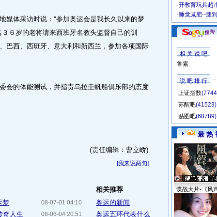
·
开教育玩具超市
·
睡觉减肥--瘦
媒体采访时说：“参加奥运会是我长久以来的梦
名３６岁的老将请来西班牙名教头监督自己的训
、巴西、西班牙、意大利和新西兰，参加各项国际
相 关 说 吧
鲁索
说 吧 排 行
会的体能测试，并指责乌拉圭帆船俱乐部的态度
上证指数
(7744
苏醒吧
(41523)
贴图吧
(68789)
最 热 
(责任编辑：曹立峤)
[
我来说两句
]
相关推荐
谍战大片-《风
运梦
奥运的新闻
08-07-01 04:10
传奇人生
奥运五环代表什么
08-06-04 20:51