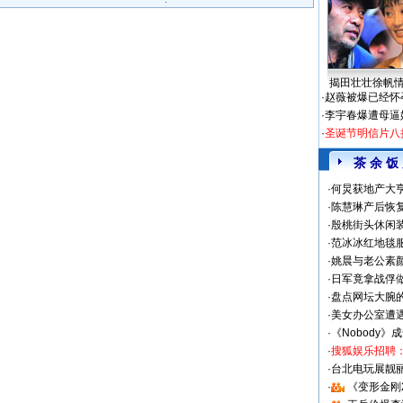
揭田壮壮徐帆
·
赵薇被爆已经怀
·
李宇春爆遭母逼
·
圣诞节明信片八
茶 余 饭
·
何炅获地产大亨
·
陈慧琳产后恢复
·
殷桃街头休闲装
·
范冰冰红地毯
·
姚晨与老公素
·
日军竟拿战俘
·
盘点网坛大腕
·
美女办公室遭
·
《Nobody》
·
搜狐娱乐招聘
·
台北电玩展靓丽S
·
《变形金刚