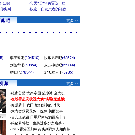
-狂赚
·
每天5分钟 英语脱口出
到你尖叫！
·
脱发，白发患者的福音
说 吧
更多>>
5)
李宇春吧
(104510)
快乐男声吧
(68574)
刘德华吧
(69854)
东方神起吧
(65744)
婚姻吧
(78544)
37℃女人吧
(6985)
视 频
更多>>
·
独家首播:大秦帝国
范冰冰-金大班
·
在线看超高收视大戏:
蜗居(完整版)
·
倔强萝卜
麦田
媳妇的美好时代
·
大内密探灵灵狗
倪萍-美丽的事
·
台儿庄战役 日军尸体装满百余卡车
声》
·
揭秘希特勒一生躲过多少次暗杀？
·
1982香港回归中英谈判鲜为人知内幕