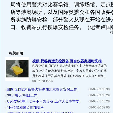
局将使用警犬对比赛场馆、训练场馆、定点
店等涉奥场所，以及国际奥委会和各国政要
所实施防爆安检。部分警犬从现在开始在进
口、收费站执行搜爆安检任务。（记者卢国
相关新闻
视频:揭秘奥运安检设备 百台仪器奥运时亮相
内容介绍:【BTV-7《法治进行时》】据负责本次培训的
教官介绍,在此次奥运安保培训中,安检人员首先学习的就
是安检规范用语,其次是规范的安检程序:从人身左侧到...
08-06-20 10:37
·
组图:全国204条警犬将参加北京奥运安保工作
08-07-03 08:30
·
"奥运警犬"明日上岗
08-07-03 08:29
·
反恐专家:奥运安检不只靠设备 工作人员更重要
08-07-01 18:28
·
4种仪器和警犬参加安检
08-06-30 02:00