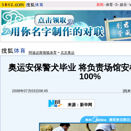
新闻
-
体育
-
S
-
娱乐
-
阿迪达斯搜狐体育
>
北京奥运
奥运安保警犬毕业 将负责场馆安
100%
2008年07月03日08:45
[
我来
来源：新华网