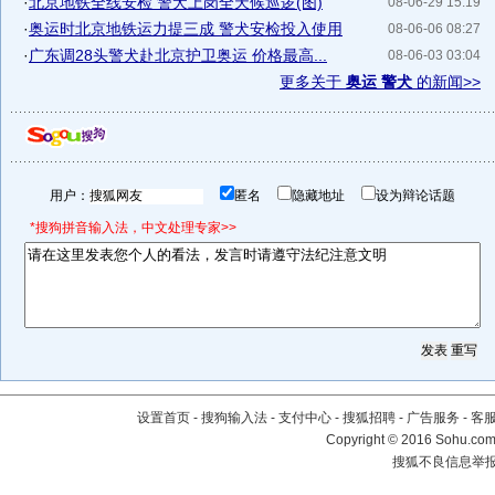
·
北京地铁全线安检 警犬上岗全天候巡逻(图)
08-06-29 15:19
·
奥运时北京地铁运力提三成 警犬安检投入使用
08-06-06 08:27
·
广东调28头警犬赴北京护卫奥运 价格最高...
08-06-03 03:04
更多关于
奥运 警犬
的新闻>>
用户：
匿名
隐藏地址
设为辩论话题
*搜狗拼音输入法，中文处理专家>>
设置首页
-
搜狗输入法
-
支付中心
-
搜狐招聘
-
广告服务
-
客
Copyright
©
2016 Sohu.com 
搜狐不良信息举