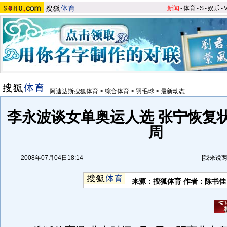
新闻
-
体育
-
S
-
娱乐
-
阿迪达斯搜狐体育
>
综合体育
>
羽毛球
>
最新动态
李永波谈女单奥运人选 张宁恢复
周
2008年07月04日18:14
[
我来说
来源：搜狐体育 作者：陈书佳