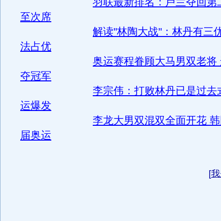
羽联最新排名：卢兰夺回第二
至次席
解读"林陶大战"：林丹有三
法占优
奥运赛程眷顾大马男双老将
夺冠军
李宗伟：打败林丹已是过去
运爆发
李龙大男双混双全面开花 
届奥运
[
我