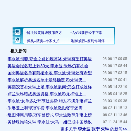
相关新闻
·
李永波:球队夺金之路如履薄冰 朱琳有望打奥运
08-06-17 09:05
·
奥运会报名截止剩30天 李永波:朱琳仍有机会
08-06-17 08:44
·
国羽奥运名单有商榷余地 李永波:朱琳还有希望
08-06-17 03:15
·
李永波解析奥运名单未最终确定 称朱琳仍...
08-06-17 00:41
·
蒋燕皎替补朱琳上场 李永波质问:怎么打成这样
08-05-14 23:19
·
卢兰朱琳暗战奥运资格 李永波称尤杯谁上...
08-05-04 18:25
·
李永波:女单多处环节处劣势 特别不满朱琳卢兰
08-03-19 09:38
·
朱琳登上羽球冠军榜 李永波激励张宁还需...
08-02-11 15:13
·
组图:羽毛球队冠军登榜式 李永波致辞朱琳上榜
08-02-11 13:46
·
黄妙珠拖垮朱琳 李永波:大马一姐已成中国劲敌
07-11-24 15:44
更多关于
李永波 张宁 朱琳
的新闻>>