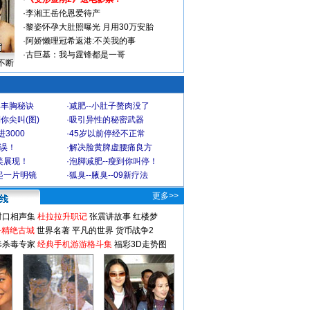
·
李湘王岳伦恩爱待产
·
黎姿怀孕大肚照曝光 月用30万安胎
·
阿娇懒理冠希返港:不关我的事
·
古巨基：我与霆锋都是一哥
不断
爆丰胸秘诀
·
减肥--小肚子赘肉没了
你尖叫(图)
·
吸引异性的秘密武器
3000
·
45岁以前停经不正常
不误！
·
解决脸黄脾虚腰痛良方
美展现！
·
泡脚减肥--瘦到你叫停！
起一片明镜
·
狐臭--腋臭--09新疗法
更多>>
对口相声集
杜拉拉升职记
张震讲故事
红楼梦
-精绝古城
世界名著
平凡的世界
货币战争2
毒杀毒专家
经典手机游游格斗集
福彩3D走势图