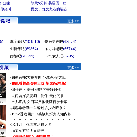
-狂赚
·
每天5分钟 英语脱口出
到你尖叫！
·
脱发，白发患者的福音
说 吧
更多>>
5)
李宇春吧
(104510)
快乐男声吧
(68574)
刘德华吧
(69854)
东方神起吧
(65744)
婚姻吧
(78544)
37℃女人吧
(6985)
视 频
更多>>
·
独家首播:大秦帝国
范冰冰-金大班
·
在线看超高收视大戏:
蜗居(完整版)
·
倔强萝卜
麦田
媳妇的美好时代
·
大内密探灵灵狗
倪萍-美丽的事
·
台儿庄战役 日军尸体装满百余卡车
声》
·
揭秘希特勒一生躲过多少次暗杀？
·
1982香港回归中英谈判鲜为人知内幕
·
宋丹丹：张国立活得太累
·
满文军有望明日获释
曝光
·
《变形金刚2》送电影票！