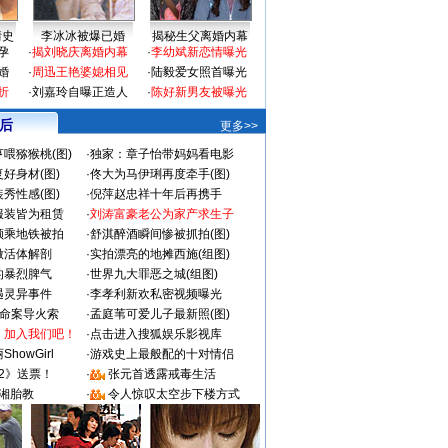
情史
李冰冰被爆已婚
揭秘生父离婚内幕
孕
·
揭刘晓庆离婚内幕
·
李幼斌新恋情曝光
婚
·
周迅王艳婆媳相见
·
陆毅爱女照首曝光
折
·
刘嘉玲自曝正造人
·
陈好新男友被曝光
 后
更多>>
喂猕猴桃(图)
·
独家：章子怡带妈妈看电影
好身材(图)
·
佟大为马伊琍再度牵手(图)
秀性感(图)
·
倪萍赵忠祥十年后再携手
服装皆为租赁
·
刘涛富豪老公为家产求生子
颜乘地铁被拍
·
舒淇醉酒瞬间惨被抓拍(图)
做活体解剖
·
实拍漂亮的地摊西施(组图)
的暴烈脾气
·
世界九大罪恶之城(组图)
遇灵异事件
·
李孝利新欢私密视频曝光
成命案导火索
·
孟庭苇可爱儿子最新照(图)
：加入我们吧！
·
点击进入搜狐娱乐影视库
howGirl
·
游戏史上最般配的十对情侣
2》送票！
·
张元首透露戒毒生活
湘胎教
·
令人惊叹太空步下楼方式