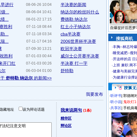
尽早进行
半决赛的新闻
08-06-26 10:04
...
纳达尔的粉丝叫什么
08-06-04 10:41
...
费德勒 纳达尔
08-01-22 17:15
决赛胜利
红土小子纳达尔
07-11-18 08:44
自爆捉奸后恶梦
...
cba半决赛
07-11-18 03:34
搜狐商机
...
2006世界杯半决赛
07-11-17 04:16
·
丰胸--林志玲
球
欧冠半决赛
07-09-30 13:21
·
睡觉减肥--瘦到
庆祝胜利
威尔士公开赛半决赛
07-01-03 00:44
·
开这样的店 日进
迎来开门红
半决赛 打一字
07-01-03 00:26
·
上班 兼职 两
达尔
舒特勒
06-03-04 01:00
·
健康与美丽完
·
为健康行业撑
关于
舒特勒 纳达尔
的新闻>>
我要发布
·
听评书
|
郭德纲
·
听小说
|
鬼吹灯1
·
共享区
|
手机病
隐藏地址
设为辩论话题
我来说两句
(1条)
精华区
辩论区