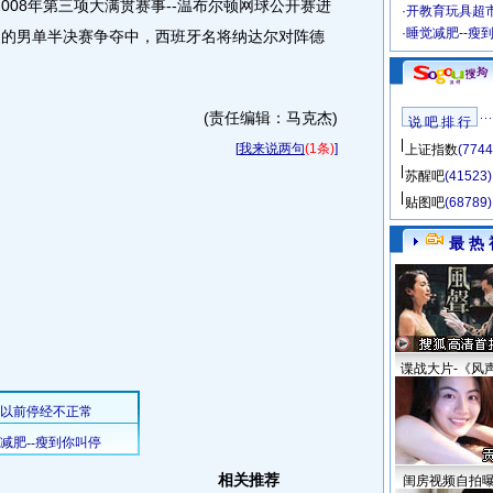
008年第三项大满贯赛事--温布尔顿网球公开赛进
·
开教育玩具超市
·
睡觉减肥--瘦
目的男单半决赛争夺中，西班牙名将纳达尔对阵德
(责任编辑：马克杰)
说 吧 排 行
[
我来说两句
(1条)
]
上证指数
(7744
苏醒吧
(41523)
贴图吧
(68789)
最 热 
谍战大片-《风
相关推荐
闺房视频自拍