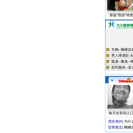
新版“西游”绝
每天在吞别人
漂在海外
|
为什
型男索女
|
晒晒