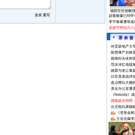
揭田壮壮徐帆
·
赵薇被爆已经怀
·
李宇春爆遭母逼
·
圣诞节明信片八
茶 余 饭
·
何炅获地产大亨
·
陈慧琳产后恢复
·
殷桃街头休闲装
·
范冰冰红地毯
·
姚晨与老公素
·
日军竟拿战俘
·
盘点网坛大腕
·
美女办公室遭
·
《Nobody》
·
搜狐娱乐招聘
·
台北电玩展靓丽S
·
《变形金刚
·
王岳伦爆李