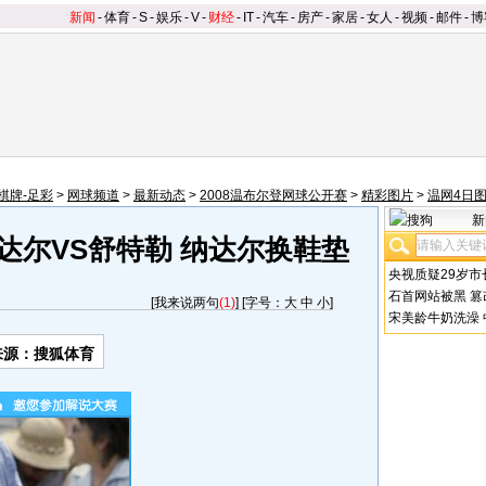
新闻
-
体育
-
S
-
娱乐
-
V
-
财经
-
IT
-
汽车
-
房产
-
家居
-
女人
-
视频
-
邮件
-
博
棋牌-足彩
>
网球频道
>
最新动态
>
2008温布尔登网球公开赛
>
精彩图片
>
温网4日
新
达尔VS舒特勒 纳达尔换鞋垫
央视质疑29岁市
石首网站被黑
篡
[
我来说两句
(1)
] [字号：
大
中
小
]
宋美龄牛奶洗澡
来源：搜狐体育