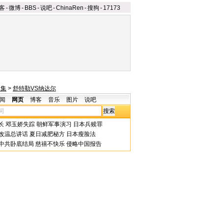
客
-
微博
-
BBS
-
说吧
-
ChinaRen
-
搜狗
-
17173
图集
>
舒特勒VS纳达尔
闻
网页
博客
音乐
图片
说吧
长
邓玉娇失踪
朝鲜军事演习
日本兵赎罪
改温总讲话
夏日减肥秘方
日本瘦脸法
中共卧底结局
慈禧不快乐
侵略中国报告