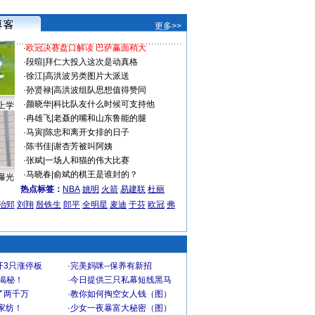
更多>>
·
欧冠决赛盘口解读 巴萨赢面稍大
·
段暄
|
拜仁大投入这次是动真格
·
徐江
|
高洪波另类图片大派送
·
孙贤禄
|
高洪波组队思想值得赞同
·
颜晓华
|
科比队友什么时候可支持他
上学
·
冉雄飞
|
老聂的嘴和山东鲁能的腿
·
马寅
|
陈忠和离开女排的日子
·
陈书佳
|
谢杏芳被叫阿姨
·
张斌
|
一场人和猫的伟大比赛
·
马晓春
|
俞斌的棋王是谁封的？
曝光
热点标签：
NBA
姚明
火箭
易建联
杜丽
治郅
刘翔
殷铁生
郎平
全明星
麦迪
于芬
欧冠
弗
开3只涨停板
·
完美妈咪--保养有新招
大揭秘！
·
今日提供三只私幕短线黑马
了两千万
·
教你如何掏空女人钱（图）
家纺！
·
少女一夜暴富大秘密（图）