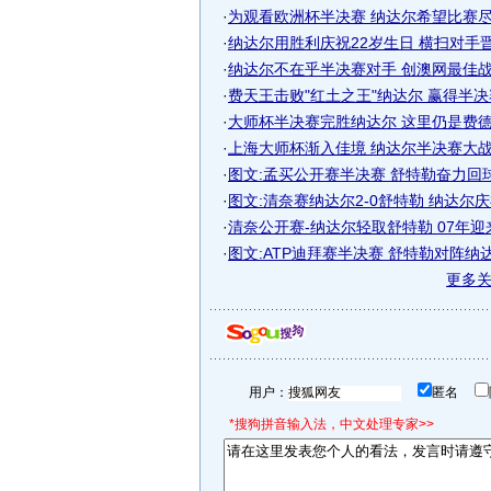
·
为观看欧洲杯半决赛 纳达尔希望比赛
·
纳达尔用胜利庆祝22岁生日 横扫对手晋级
·
纳达尔不在乎半决赛对手 创澳网最佳战绩
·
费天王击败"红土之王"纳达尔 赢得半
·
大师杯半决赛完胜纳达尔 这里仍是费德勒
·
上海大师杯渐入佳境 纳达尔半决赛大战瑞
·
图文:孟买公开赛半决赛 舒特勒奋力回
·
图文:清奈赛纳达尔2-0舒特勒 纳达尔
·
清奈公开赛-纳达尔轻取舒特勒 07年
·
图文:ATP迪拜赛半决赛 舒特勒对阵纳
更多
用户：
匿名
*搜狗拼音输入法，中文处理专家>>