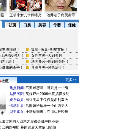
密照
王菲小女儿李嫣曝光
酒井法子痛哭谢罪
更多>>
焦点新闻
|
不要迷恋哥，哥只是一个鬼
贴贴图图
|
英媒评出2009年度搞怪发明
娱乐旮旯
|
当红明星不仅仅是名利双收
情感世界
|
后悔嫁给这样一个山西男人
型男索女
|
小糖精归来，在海边轻轻舞
口水
么出过国的人回来之后都会说中国不好
自己的旗袍照
暴雨过后天空依旧晴朗