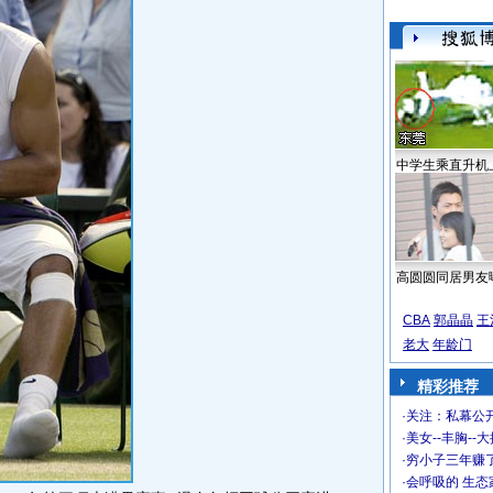
中学生乘直升机
高圆圆同居男友
CBA
郭晶晶
王
老大
年龄门
精彩推荐
·
关注：私幕公
·
美女--丰胸--
·
穷小子三年赚
·
会呼吸的 生态