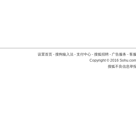
设置首页
-
搜狗输入法
-
支付中心
-
搜狐招聘
-
广告服务
-
客
Copyright
©
2016 Sohu.com 
搜狐不良信息举