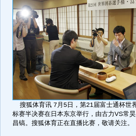
搜狐体育讯 7月5日，第21届富士通杯世
标赛半决赛在日本东京举行，由古力VS常昊
昌镐。搜狐体育正在直播比赛，敬请关注。