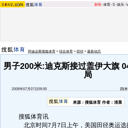
新闻
-
体育
-
S
-
娱乐
-
阿迪达斯搜狐体育
>
综合体育
>
田径
>
最新动态
男子200米:迪克斯接过盖伊大旗 
局
2008年07月07日09:00
[
我来
来源：搜狐体育 作者：清晨
搜狐体育讯
北京时间7月7日上午，美国田径奥运选