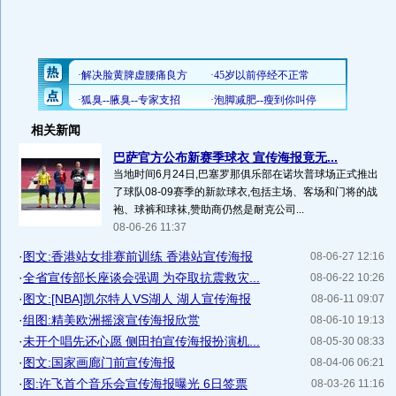
相关新闻
巴萨官方公布新赛季球衣 宣传海报竟无...
当地时间6月24日,巴塞罗那俱乐部在诺坎普球场正式推出
了球队08-09赛季的新款球衣,包括主场、客场和门将的战
袍、球裤和球袜,赞助商仍然是耐克公司...
08-06-26 11:37
·
图文:香港站女排赛前训练 香港站宣传海报
08-06-27 12:16
·
全省宣传部长座谈会强调 为夺取抗震救灾...
08-06-22 10:26
·
图文:[NBA]凯尔特人VS湖人 湖人宣传海报
08-06-11 09:07
·
组图:精美欧洲摇滚宣传海报欣赏
08-06-10 19:13
·
未开个唱先还心愿 侧田拍宣传海报扮演机...
08-05-30 08:33
·
图文:国家画廊门前宣传海报
08-04-06 06:21
·
图:许飞首个音乐会宣传海报曝光 6日签票
08-03-26 11:16