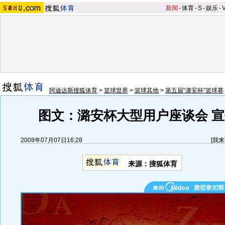
新闻
-
体育
-
S
-
娱乐
-
阿迪达斯搜狐体育
>
篮球世界
>
篮球其他
>
第五届“潞安杯”篮球赛
图文：潞安杯大型用户座谈会 宣
2008年07月07日16:28
[
我来
来源：搜狐体育