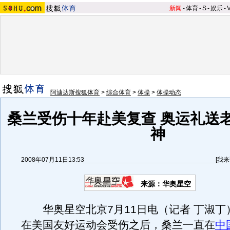
新闻
-
体育
-
S
-
娱乐
-
阿迪达斯搜狐体育
>
综合体育
>
体操
>
体操动态
桑兰受伤十年赴美复查 奥运礼送
神
2008年07月11日13:53
[
我来
来源：华奥星空
华奥星空北京7月11日电（记者 丁淑丁
在美国友好运动会受伤之后，桑兰一直在
中