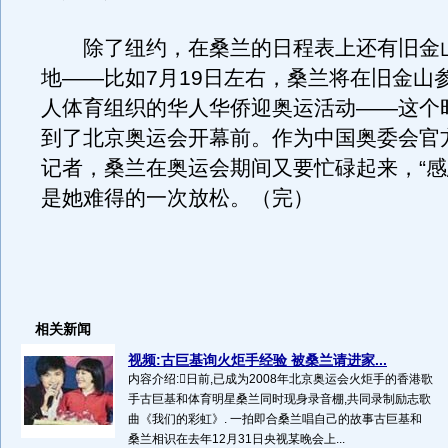
除了纽约，在桑兰的日程表上还有旧金
地——比如7月19日左右，桑兰将在旧金山
人体育组织的华人华侨迎奥运活动——这个
到了北京奥运会开幕前。作为中国奥委会官
记者，桑兰在奥运会期间又要忙碌起来，“感
是她难得的一次放松。（完）
相关新闻
视频:古巨基询火炬手经验 被桑兰请进家...
内容介绍:日前,已成为2008年北京奥运会火炬手的香港歌
手古巨基和体育明星桑兰同时现身录音棚,共同录制励志歌
曲《我们的彩虹》. 一拍即合桑兰唱自己的故事古巨基和
桑兰相识在去年12月31日央视某晚会上...