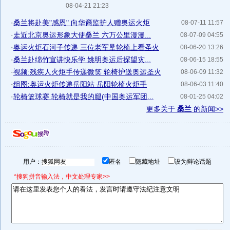
08-04-21 21:23
·
桑兰将赴美"感恩" 向华裔监护人赠奥运火炬
08-07-11 11:57
·
走近北京奥运形象大使桑兰 六万公里漫漫...
08-07-09 04:55
·
奥运火炬石河子传递 三位老军垦轮椅上看圣火
08-06-20 13:26
·
桑兰赴绵竹宣讲快乐学 姚明奥运后探望灾...
08-06-15 18:55
·
视频:残疾人火炬手传递微笑 轮椅护送奥运圣火
08-06-09 11:32
·
组图:奥运火炬传递岳阳站 岳阳轮椅火炬手
08-06-03 11:40
·
轮椅篮球赛 轮椅就是我的腿(中国奥运军团...
08-01-25 04:02
更多关于
桑兰
的新闻>>
用户：
匿名
隐藏地址
设为辩论话题
*搜狗拼音输入法，中文处理专家>>