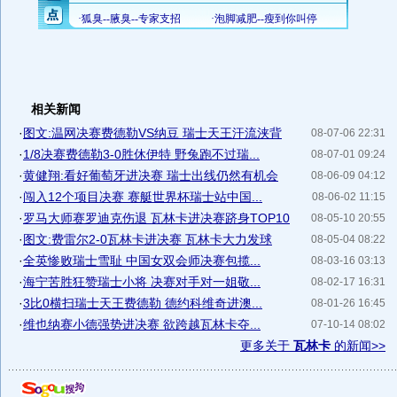
相关新闻
·
图文:温网决赛费德勒VS纳豆 瑞士天王汗流浃背
08-07-06 22:31
·
1/8决赛费德勒3-0胜休伊特 野兔跑不过瑞...
08-07-01 09:24
·
黄健翔:看好葡萄牙进决赛 瑞士出线仍然有机会
08-06-09 04:12
·
闯入12个项目决赛 赛艇世界杯瑞士站中国...
08-06-02 11:15
·
罗马大师赛罗迪克伤退 瓦林卡进决赛跻身TOP10
08-05-10 20:55
·
图文:费雷尔2-0瓦林卡进决赛 瓦林卡大力发球
08-05-04 08:22
·
全英惨败瑞士雪耻 中国女双会师决赛包揽...
08-03-16 03:13
·
海宁苦胜狂赞瑞士小将 决赛对手对一姐敬...
08-02-17 16:31
·
3比0横扫瑞士天王费德勒 德约科维奇进澳...
08-01-26 16:45
·
维也纳赛小德强势进决赛 欲跨越瓦林卡夺...
07-10-14 08:02
更多关于
瓦林卡
的新闻>>