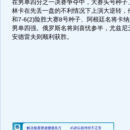
在男单四分之一决赛争夺中，大赛头号种子
林卡在先丢一盘的不利情况下上演大逆转，他以
和7-6(2)险胜大赛8号种子、阿根廷名将卡
男单四强。俄罗斯名将则喜忧参半，尤兹尼
安德雷夫则顺利获胜。