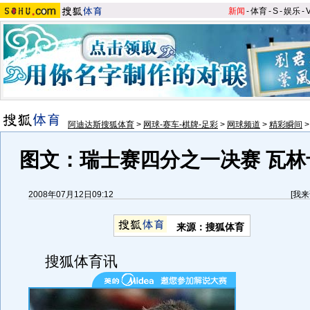
新闻
-
体育
-
S
-
娱乐
-
阿迪达斯搜狐体育
>
网球-赛车-棋牌-足彩
>
网球频道
>
精彩瞬间
图文：瑞士赛四分之一决赛 瓦林
2008年07月12日09:12
[
我来
来源：搜狐体育
搜狐体育讯