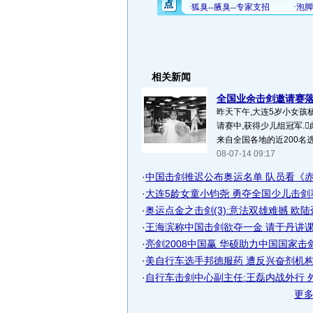
相关新闻
全国业余击剑邀请赛落幕
昨天下午,大连5岁小女孩
请赛中,获得少儿组冠军.
来自全国各地的近200名选手
08-07-14 09:17
·
中国击剑推迟公布奥运名单 队员看《赤壁
·
大连5龄女童小钧尧 勇夺全国少儿击剑
·
奥运点金之击剑(3):意法双雄难撼 欧陆劲
·
王海滨称中国击剑欲夺一金 请于丹讲课缓
·
亮剑2008中国赢 华硕助力中国国家击剑队
·
美自行车选手邦德服药 遭反兴奋剂机构禁
·
自行车击剑中心副主任:王磊内战外行 
更