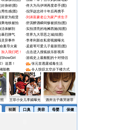
好身材(图)
·
佟大为马伊琍再度牵手(图)
秀性感(图)
·
倪萍赵忠祥十年后再携手
服装皆为租赁
·
刘涛富豪老公为家产求生子
颜乘地铁被拍
·
舒淇醉酒瞬间惨被抓拍(图)
做活体解剖
·
实拍漂亮的地摊西施(组图)
的暴烈脾气
·
世界九大罪恶之城(组图)
遇灵异事件
·
李孝利新欢私密视频曝光
成命案导火索
·
孟庭苇可爱儿子最新照(图)
：加入我们吧！
·
点击进入搜狐娱乐影视库
howGirl
·
游戏史上最般配的十对情侣
2》送票！
·
张元首透露戒毒生活
湘胎教
·
令人惊叹太空步下楼方式
密照
王菲小女儿李嫣曝光
酒井法子痛哭谢罪