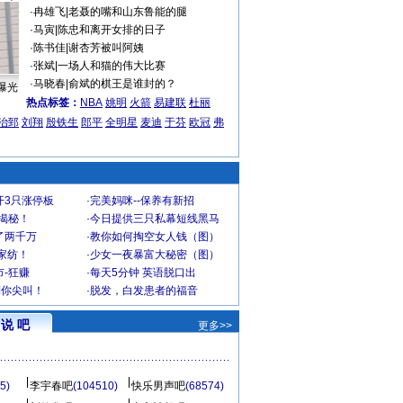
·
冉雄飞
|
老聂的嘴和山东鲁能的腿
·
马寅
|
陈忠和离开女排的日子
·
陈书佳
|
谢杏芳被叫阿姨
·
张斌
|
一场人和猫的伟大比赛
·
马晓春
|
俞斌的棋王是谁封的？
曝光
热点标签：
NBA
姚明
火箭
易建联
杜丽
治郅
刘翔
殷铁生
郎平
全明星
麦迪
于芬
欧冠
弗
开3只涨停板
·
完美妈咪--保养有新招
大揭秘！
·
今日提供三只私幕短线黑马
了两千万
·
教你如何掏空女人钱（图）
家纺！
·
少女一夜暴富大秘密（图）
-狂赚
·
每天5分钟 英语脱口出
到你尖叫！
·
脱发，白发患者的福音
说 吧
更多>>
5)
李宇春吧
(104510)
快乐男声吧
(68574)