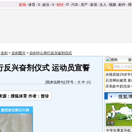
新闻
-
体育
-
S
-
娱乐
-
V
-
财经
-
IT
-
汽车
-
房产
-
家居
-
女人
-
视频
-
邮件
-
博
>
击剑
>
击剑图片
>
自剑中心举行反兴奋剂仪式
新
行反兴奋剂仪式 运动员宣誓
央视质疑29岁市
石首网站被黑
篡
[
我来说两句
] [字号：
大
中
小
]
宋美龄牛奶洗澡
来源：搜狐体育 作者：曾珍
中学生乘直升机