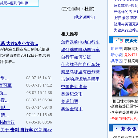
·
睡觉减肥--瘦到
(责任编辑：杜雷)
·
开这样的店 日进
[
我来说两句
]
·
上班 兼职 两
·
健康与美丽完
·
为健康行业撑
相关推荐
怎样选购电动自行车
 大连5岁小女孩...
·
听评书
|
郭德纲
杨钧尧在全国业余击剑俱乐部邀
如何选购电动自行车
·
听小说
|
鬼吹灯1
此次邀请赛自7月12日开赛,共有
自行车如何防盗
·
共享区
|
手机病
参赛...
什么牌子的自行车好
秦皇岛哪里有击剑班
...
08-07-15 14:31
击剑的起源地是哪里
赛冠军
08-07-15 14:12
中国击剑协会
...
08-07-15 11:38
奥运纪念币
...
08-07-15 06:04
奥运门票
揭田壮壮徐帆
·
赵薇被爆已经怀
...
08-07-14 09:40
奥运金银币
·
李宇春爆遭母逼
...
07-11-21 15:45
·
圣诞节明信片八
外战内行
07-05-10 03:06
茶 余 饭
多关于
击剑 自行车
的新闻>>
·
何炅获地产大亨