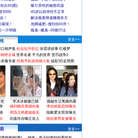
你尖叫(图)
·
吸引异性的秘密武器
3000
·
45岁以前停经不正常
不误！
·
解决脸黄脾虚腰痛良方
美展现！
·
泡脚减肥--瘦到你叫停！
起一片明镜
·
狐臭--腋臭--09新疗法
更多>>
对口相声集
杜拉拉升职记
张震讲故事
红楼梦
-精绝古城
世界名著
平凡的世界
货币战争2
毒杀毒专家
经典手机游游格斗集
福彩3D走势图
情史
李冰冰被爆已婚
揭秘生父离婚内幕
孕
·
揭刘晓庆离婚内幕
·
李幼斌新恋情曝光
婚
·
周迅王艳婆媳相见
·
陆毅爱女照首曝光
折
·
刘嘉玲自曝正造人
·
陈好新男友被曝光
 后
更多>>
喂猕猴桃(图)
·
独家：章子怡带妈妈看电影