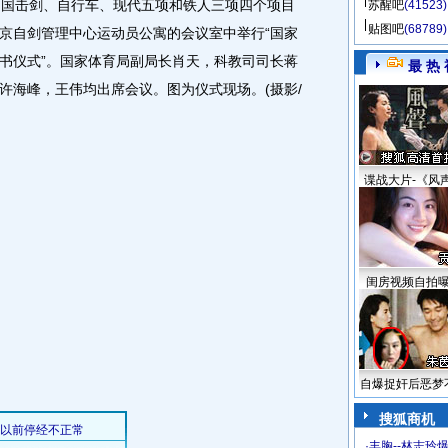
中国击剑、自行车、现代五项和铁人三项四个项目
苏醒吧
(41523)
贴图吧
(68789)
京自剑管理中心运动员公寓的会议室中举行“国家
书仪式”。国家体育局副局长肖天，科教司司长蒋
最 热 
许海峰，王伟均出席会议。图为仪式现场。(摄影/
谍战大片-《风
闺房视频自拍
自爆捉奸后恶梦
搜狐商机
·
丰胸--林志玲