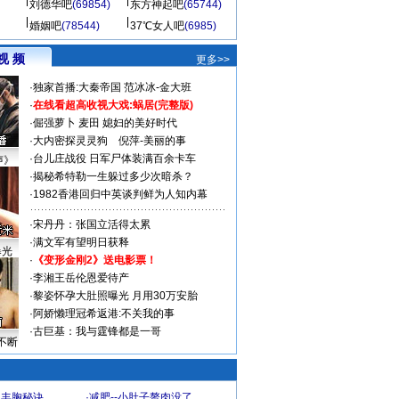
刘德华吧
(69854)
东方神起吧
(65744)
婚姻吧
(78544)
37℃女人吧
(6985)
视 频
更多>>
·
独家首播:大秦帝国
范冰冰-金大班
·
在线看超高收视大戏:
蜗居(完整版)
·
倔强萝卜
麦田
媳妇的美好时代
·
大内密探灵灵狗
倪萍-美丽的事
·
台儿庄战役 日军尸体装满百余卡车
声》
·
揭秘希特勒一生躲过多少次暗杀？
·
1982香港回归中英谈判鲜为人知内幕
·
宋丹丹：张国立活得太累
·
满文军有望明日获释
曝光
·
《变形金刚2》送电影票！
·
李湘王岳伦恩爱待产
·
黎姿怀孕大肚照曝光 月用30万安胎
·
阿娇懒理冠希返港:不关我的事
·
古巨基：我与霆锋都是一哥
不断
爆丰胸秘诀
·
减肥--小肚子赘肉没了