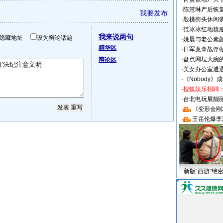
·
陈慧琳产后恢复
我要发布
·
殷桃街头休闲装
·
范冰冰红地毯
我来说两句
隐藏地址
设为辩论话题
·
姚晨与老公素
精华区
·
日军竟拿战俘
·
盘点网坛大腕
辩论区
·
美女办公室遭
·
《Nobody》
·
搜狐娱乐招聘
·
台北电玩展靓丽S
·
《变形金刚
·
王岳伦爆李
新版“西游”绝