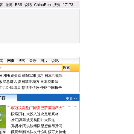
客
-
微博
-
BBS
-
说吧
-
ChinaRen
-
搜狗
-
17173
闻
网页
博客
音乐
图片
说吧
长
邓玉娇失踪
朝鲜军事演习
日本兵赎罪
改温总讲话
夏日减肥秘方
日本瘦脸法
中共卧底结局
慈禧不快乐
侵略中国报告
更多>>
·
欧冠决赛盘口解读 巴萨赢面稍大
·
段暄
|
拜仁大投入这次是动真格
·
徐江
|
高洪波另类图片大派送
·
孙贤禄
|
高洪波组队思想值得赞同
·
颜晓华
|
科比队友什么时候可支持他
上学