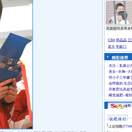
高圆圆同居男友
CBA
郭晶晶
王
老大
年龄门
精彩推荐
·
关注：私幕公
·
美女--丰胸--
·
穷小子三年赚
·
会呼吸的 生态
·
开教育玩具超市
·
睡觉减肥--瘦
说 吧 排 行
上证指数
(7744