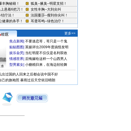
更多>>
焦点新闻
|
不要迷恋哥，哥只是一个鬼
贴贴图图
|
英媒评出2009年度搞怪发明
娱乐旮旯
|
当红明星不仅仅是名利双收
情感世界
|
后悔嫁给这样一个山西男人
型男索女
|
小糖精归来，在海边轻轻舞
口水
么出过国的人回来之后都会说中国不好
自己的旗袍照
暴雨过后天空依旧晴朗