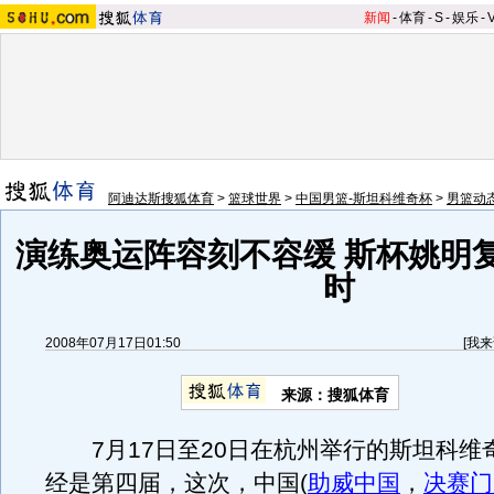
新闻
-
体育
-
S
-
娱乐
-
阿迪达斯搜狐体育
>
篮球世界
>
中国男篮-斯坦科维奇杯
>
男篮动
演练奥运阵容刻不容缓 斯杯姚明
时
2008年07月17日01:50
[
我来
来源：搜狐体育
7月17日至20日在杭州举行的斯坦科维
经是第四届，这次，中国(
助威中国
，
决赛门