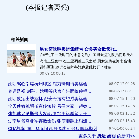
(本报记者栗强)
相关新闻
男女篮吹响奥运集结号 众多美女欺负张...
在经过了一段时间的休息之后,中国男女篮的队员们昨天在
海南三亚集中.在三亚调整三天之后,男女篮将在海南当地
进行军训.奥运会前的备战也就此拉开了帷幕...
08-03-10 09:15
·
姚明驾临引爆杭州球迷 程万琦期待奥运会...
08-07-17 04:08
·
奥运透视:刘翔、姚明等代言广告面临停播...
08-07-17 00:31
·
姚明铁定出战斯杯 战安哥拉有望成奥运会...
08-07-15 15:20
·
全民使者姚明拍宣传短片 号召大家一起参...
08-07-15 14:15
·
张凯成尤纳斯最大发现 参加奥运希望大于...
08-06-02 15:52
·
辽宁男篮夺亚军存致命伤 张庆鹏踏上艰难...
08-03-02 15:43
·
CBA视频:陈江华无愧姚明传球人 张庆鹏玩抛射
07-01-06 08:24
更多关于
奥运 姚明
的新闻>>