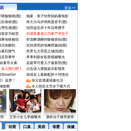
 后
更多>>
喂猕猴桃(图)
·
独家：章子怡带妈妈看电影
好身材(图)
·
佟大为马伊琍再度牵手(图)
秀性感(图)
·
倪萍赵忠祥十年后再携手
服装皆为租赁
·
刘涛富豪老公为家产求生子
颜乘地铁被拍
·
舒淇醉酒瞬间惨被抓拍(图)
做活体解剖
·
实拍漂亮的地摊西施(组图)
的暴烈脾气
·
世界九大罪恶之城(组图)
遇灵异事件
·
李孝利新欢私密视频曝光
成命案导火索
·
孟庭苇可爱儿子最新照(图)
：加入我们吧！
·
点击进入搜狐娱乐影视库
howGirl
·
游戏史上最般配的十对情侣
2》送票！
·
张元首透露戒毒生活
湘胎教
·
令人惊叹太空步下楼方式
密照
王菲小女儿李嫣曝光
酒井法子痛哭谢罪