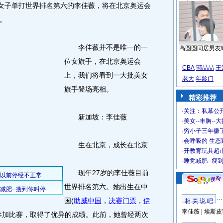
)女子单打世界排名第六的李佳薇，将在北京奥运会
。
李佳薇并不是唯一的一
高圆圆同居男友
位女旗手，在北京奥运会
CBA
郭晶晶
王
上，我们将看到一大批美女
老大
年龄门
旗手登场亮相。
精彩推荐
·
关注：私幕公
新加坡：李佳薇
·
美女--丰胸--
·
穷小子三年赚
·
会呼吸的 生态
生在北京，成长在北京
·
开教育玩具超市
·
睡觉减肥--瘦
现年27岁的李佳薇目前
世界排名第六。她出生在中
国(
助威中国
，
决赛门票
，
伊
相 关 说 吧
李佳薇
|
埃斯皮
参加比赛，取得了优异的成绩。此前，她曾经两次