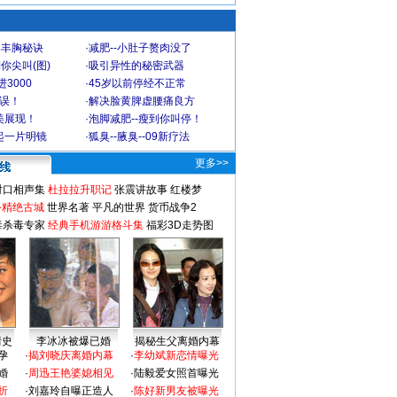
爆丰胸秘诀
·
减肥--小肚子赘肉没了
你尖叫(图)
·
吸引异性的秘密武器
3000
·
45岁以前停经不正常
不误！
·
解决脸黄脾虚腰痛良方
美展现！
·
泡脚减肥--瘦到你叫停！
起一片明镜
·
狐臭--腋臭--09新疗法
更多>>
对口相声集
杜拉拉升职记
张震讲故事
红楼梦
-精绝古城
世界名著
平凡的世界
货币战争2
毒杀毒专家
经典手机游游格斗集
福彩3D走势图
情史
李冰冰被爆已婚
揭秘生父离婚内幕
孕
·
揭刘晓庆离婚内幕
·
李幼斌新恋情曝光
婚
·
周迅王艳婆媳相见
·
陆毅爱女照首曝光
折
·
刘嘉玲自曝正造人
·
陈好新男友被曝光