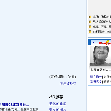
每天在吞别人
(责任编辑：罗昇)
漂在海外
|
为什
型男索女
|
晒晒
[
我来说两句
]
相关推荐
奥运的新闻
加坡08北京奥运...
界排名第六.她出生在中国北京,
美女的图片