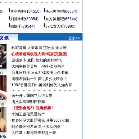
5)
李宇春吧
(104510)
快乐男声吧
(68574)
刘德华吧
(69854)
东方神起吧
(65744)
婚姻吧
(78544)
37℃女人吧
(6985)
视 频
更多>>
·
独家首播:大秦帝国
范冰冰-金大班
·
在线看超高收视大戏:
蜗居(完整版)
·
倔强萝卜
麦田
媳妇的美好时代
·
大内密探灵灵狗
倪萍-美丽的事
·
台儿庄战役 日军尸体装满百余卡车
声》
·
揭秘希特勒一生躲过多少次暗杀？
·
1982香港回归中英谈判鲜为人知内幕
·
宋丹丹：张国立活得太累
·
满文军有望明日获释
曝光
·
《变形金刚2》送电影票！
·
李湘王岳伦恩爱待产
·
黎姿怀孕大肚照曝光 月用30万安胎
·
阿娇懒理冠希返港:不关我的事
·
古巨基：我与霆锋都是一哥
不断