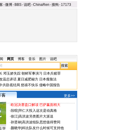
客
-
微博
-
BBS
-
说吧
-
ChinaRen
-
搜狗
-
17173
闻
网页
博客
音乐
图片
说吧
长
邓玉娇失踪
朝鲜军事演习
日本兵赎罪
改温总讲话
夏日减肥秘方
日本瘦脸法
中共卧底结局
慈禧不快乐
侵略中国报告
更多>>
·
欧冠决赛盘口解读 巴萨赢面稍大
·
段暄
|
拜仁大投入这次是动真格
·
徐江
|
高洪波另类图片大派送
·
孙贤禄
|
高洪波组队思想值得赞同
·
颜晓华
|
科比队友什么时候可支持他
上学