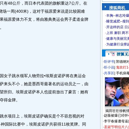
有48公斤，而日本代表团的旗帜重达7公斤。在
搜狐商机
绕场一周(400米)，这对于福原爱来说是比较困难
·
丰胸--林志玲
果福原爱体力不支，将由雅典奥运会男子柔道金牌
·
睡觉减肥--瘦到
。
·
开这样的店 日进
·
上班 兼职 两
·
健康与美丽完
·
为健康行业撑
·
听评书
|
郭德纲
·
听小说
|
鬼吹灯1
·
共享区
|
手机病
女子跳水领军人物劳拉•埃斯皮诺萨将在奥运会
萨来头不小，她是墨西哥最著名的运动员之一，由
望所归。埃斯皮诺萨本人也提前放出了豪言：她有
夺得金牌。
揭田壮壮徐帆
·
赵薇被爆已经怀
水项目上，埃斯皮诺萨确实是个不容忽视的对
·
李宇春爆遭母逼
各种国际比赛中，埃斯皮诺萨共获得11枚奖牌。同
·
圣诞节明信片八