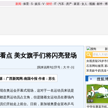
新闻
-
体育
-
S
-
娱乐
-
V
-
财经
-
IT
-
汽车
-
房产
-
家居
-
女人
-
视频
-
邮件
-
博
新
看点 美女旗手们将闪亮登场
央视质疑29岁市
石首网站被黑
篡
[
我来说两句
] [字号：
大
中
小
]
宋美龄牛奶洗澡
源：广西新闻网-南国今报 作者：苏生
在奥运会开幕式现场，这对于一名运动员来说是
都是男运动员占主角，但是随着女运动员在赛场内
员们开始走上前台。日前，新加坡奥委会宣布乒乓
中学生乘直升机