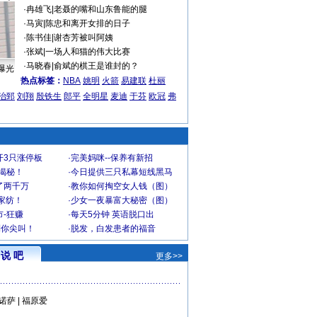
·
冉雄飞
|
老聂的嘴和山东鲁能的腿
·
马寅
|
陈忠和离开女排的日子
·
陈书佳
|
谢杏芳被叫阿姨
·
张斌
|
一场人和猫的伟大比赛
·
马晓春
|
俞斌的棋王是谁封的？
曝光
热点标签：
NBA
姚明
火箭
易建联
杜丽
治郅
刘翔
殷铁生
郎平
全明星
麦迪
于芬
欧冠
弗
开3只涨停板
·
完美妈咪--保养有新招
大揭秘！
·
今日提供三只私幕短线黑马
了两千万
·
教你如何掏空女人钱（图）
家纺！
·
少女一夜暴富大秘密（图）
-狂赚
·
每天5分钟 英语脱口出
到你尖叫！
·
脱发，白发患者的福音
说 吧
更多>>
诺萨
|
福原爱