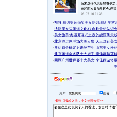
后来选择代表新加坡参加比
曾经两次参加奥运会,但都与
08-07-16 11:38
·
视频:探访奥运颁奖美女培训现场:笑容亲和
·
沈阳美女买奥运文化衫 自称最想认识火炬
·
美女旗手:奥运开幕式之夜的靓丽风景线
·
北京奥运网球场大腕云集 天王驾到美女当
·
奥运首金确定射击场产生 山东美女杜丽再
·
北京奥运会各队十大旗手 李佳薇与莎娃小
·
回顾广州世乒赛十大美女 李佳薇波塔展东
用户：
匿名
*搜狗拼音输入法，中文处理专家>>