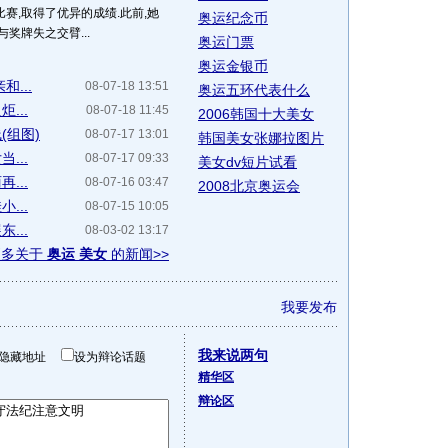
赛,取得了优异的成绩.此前,她
奥运纪念币
奖牌失之交臂...
奥运门票
奥运金银币
...
08-07-18 13:51
奥运五环代表什么
...
08-07-18 11:45
2006韩国十大美女
(组图)
08-07-17 13:01
韩国美女张娜拉图片
...
08-07-17 09:33
美女dv短片试看
...
08-07-16 03:47
2008北京奥运会
...
08-07-15 10:05
...
08-03-02 13:17
更多关于
奥运 美女
的新闻>>
我要发布
我来说两句
隐藏地址
设为辩论话题
精华区
辩论区