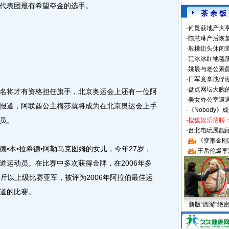
代表团最有希望夺金的选手。
茶 余 饭
·
何炅获地产大亨
·
陈慧琳产后恢复
·
殷桃街头休闲装
·
范冰冰红地毯
·
姚晨与老公素
·
日军竟拿战俘
·
盘点网坛大腕
将才有资格担任旗手，北京奥运会上还有一位阿
·
美女办公室遭
报道，阿联酋公主梅莎就将成为在北京奥运会上手
·
《Nobody》
员。
·
搜狐娱乐招聘
·
台北电玩展靓丽S
·
《变形金刚
本•拉希德•阿勒马克图姆的女儿，今年27岁，
·
王岳伦爆李
道运动员。在比赛中多次获得金牌，在2006年多
斤以上级比赛亚军，被评为2006年阿拉伯最佳运
道的比赛。
新版“西游”绝