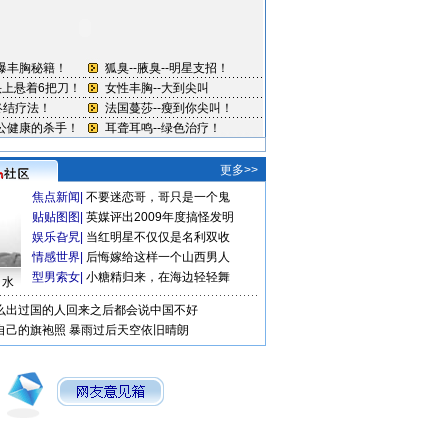
更多>>
焦点新闻
|
不要迷恋哥，哥只是一个鬼
贴贴图图
|
英媒评出2009年度搞怪发明
娱乐旮旯
|
当红明星不仅仅是名利双收
情感世界
|
后悔嫁给这样一个山西男人
型男索女
|
小糖精归来，在海边轻轻舞
口水
么出过国的人回来之后都会说中国不好
自己的旗袍照
暴雨过后天空依旧晴朗