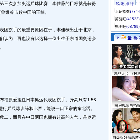
第三次参加奥运乒球比赛，李佳薇的目标就是获得
说 吧 排 行
上证指数
(7744
薇曾爆冷击败中国的王楠。
苏醒吧
(41523)
贴图吧
(68789)
团旗手的最重要原因在于，李佳薇出生于北京，
最 热 
们认为，再也没有比选择一位出生于东道国奥运会
。
谍战大片-《风
原爱担任日本奥运代表团旗手。身高只有1.56
闺房视频自拍
国进行乒乓球训练和比赛，能说一口正宗的东北话。
数二，而且在中日两国也拥有超高的人气，是奥运
自爆捉奸后恶梦