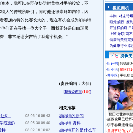
的资本，我可以在弱侧协防时盖掉对手的投篮，不
搜狐商机
尔特人的传统所吸引，同时他还很崇拜加内特，因
·
丰胸--林志玲
看着加内特的比赛长大的，现在有机会成为加内特
·
睡觉减肥--瘦到
“他们正在寻找一位大个子，而我正好是自由球员
·
开这样的店 日进
·
上班 兼职 两
奋，非常感谢安吉给了我这个机会。”
·
健康与美丽完
·
为健康行业撑
·
听评书
|
郭德纲
·
听小说
|
鬼吹灯1
·
共享区
|
手机病
(责任编辑：大仙)
[
我来说两句
(1条)
]
相关推荐
揭田壮壮徐帆
K...
加内特的新闻
08-06-16 09:43
·
赵薇被爆已经怀
院(图)
加内特 资料
08-05-30 09:40
·
李宇春爆遭母逼
恩特
加内特开的是什么车
08-02-18 10:02
·
圣诞节明信片八