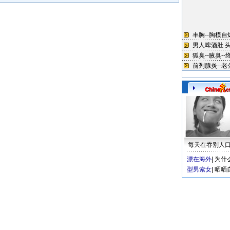
每天在吞别人
漂在海外
|
为什
型男索女
|
晒晒