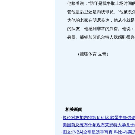
他接着说：“防守是我争取上场时间
管他是后卫还是内线球员。”他被凯
为他的老家在明尼苏达，他从小就是
的队友，他感到非常的兴奋。他说：
身份。能够加盟凯尔特人我感到很兴
（搜狐体育 立青）
相关新闻
·
换位对攻加内特欺负科比 软蛋中锋强硬让
·
美国前总统布什参观布莱恩特大学孔子学
·
图文:[NBA]全明星选手写真 科比-布莱