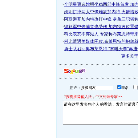
·
全明星票选姚明坐稳西部中锋首发 加内特
·
姚明拼掉两大中锋难敌加内特 火箭惜败凯
·
阿联避开加内特改打中锋 身兼三职堪称全
·
绿衫军中锋睡觉也受伤 加内特改位置错过
·
科比表态不弃湖人 专家称布莱恩特带来只
·
科比遭遇美媒体围攻:布莱恩特的抱怨就像
·
勇士队召回奥布莱恩特 "怒吼天尊"再
更多关
用户：
匿名
*搜狗拼音输入法，中文处理专家>>