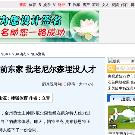
新闻
-
体育
-
S
-
娱乐
-
V
-
财经
-
IT
-
汽车
-
房产
-
家居
-
女人
-
视频
-
邮件
-
博
>
NBA
>
NBA动态
>
NBA聚焦
新
前东家 批老尼尔森埋没人才
央视质疑29岁市
石首网站被黑
篡
[
我来说两句
(1)
] [字号：
大
中
小
]
宋美龄牛奶洗澡
来源：搜狐体育 作者：立青
息，金州勇士主帅唐-尼尔森曾经在凯尔特人效力过
究自己的战术体系。昨天，帕特里克-奥布赖恩特正
尔特人签下了一份合同。
中学生乘直升机