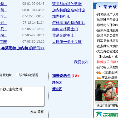
...
请问加内特的数据
08-01-05 04:43
茶 余 饭
...
加内特的全名叫什么
08-01-04 04:36
·
何炅获地产大亨
...
加内特打架
07-12-15 08:53
·
陈慧琳产后恢复
...
怎样看加内特的图片
07-12-14 11:14
·
殷桃街头休闲装
...
如何选择勇士门
07-05-30 12:02
·
范冰冰红地毯
...
谁是金牌勇士
07-05-27 18:14
·
姚晨与老公素
·
日军竟拿战俘
遭停赛
大唐第一勇士是谁
07-03-30 13:10
·
盘点网坛大腕
于
布莱恩特 加内特
的新闻>>
·
美女办公室遭
·
《Nobody》
我要发布
·
搜狐娱乐招聘
·
台北电玩展靓丽S
·
《变形金刚
隐藏地址
设为辩论话题
我来说两句
(1条)
·
王岳伦爆李
精华区
辩论区
新版“西游”绝