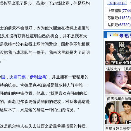
的数据甚至出现了退步，虽然打了24场比赛，但是场均
说 吧 排 行
上证指数
(7744
苏醒吧
(41523)
贴图吧
(68789)
的前景不会很好，因为他只能坐在板凳上虚度时
最 热 
我从来没有获得过证明自己的机会，并不是我有大
是我根本没有获得上场时间爱你，因此你不能根据
没把我当成球队的一份子。我来这里就是为了证明
。”
谍战大片-《风
中国
，
决赛门票
，
伊利金典
)，并且拥有一套稳定的
特的机会。肯德里克-帕金斯是凯尔特人阵中唯一
强他们的中锋位置。他说：“我更喜欢在强侧的低
闺房视频自拍
的。而老尼尔森更偏爱弱侧的进攻，对我来说这是
适应不了，只是这的确是一种陌生的情况。”
是凯尔特人在失去波西之后最希望找回的特质。
自爆捉奸后恶梦