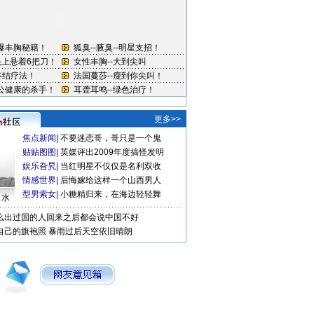
更多>>
焦点新闻
|
不要迷恋哥，哥只是一个鬼
贴贴图图
|
英媒评出2009年度搞怪发明
娱乐旮旯
|
当红明星不仅仅是名利双收
情感世界
|
后悔嫁给这样一个山西男人
型男索女
|
小糖精归来，在海边轻轻舞
口水
么出过国的人回来之后都会说中国不好
自己的旗袍照
暴雨过后天空依旧晴朗