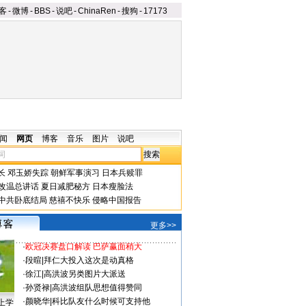
客
-
微博
-
BBS
-
说吧
-
ChinaRen
-
搜狗
-
17173
闻
网页
博客
音乐
图片
说吧
长
邓玉娇失踪
朝鲜军事演习
日本兵赎罪
改温总讲话
夏日减肥秘方
日本瘦脸法
中共卧底结局
慈禧不快乐
侵略中国报告
更多>>
·
欧冠决赛盘口解读 巴萨赢面稍大
·
段暄
|
拜仁大投入这次是动真格
·
徐江
|
高洪波另类图片大派送
·
孙贤禄
|
高洪波组队思想值得赞同
·
颜晓华
|
科比队友什么时候可支持他
上学