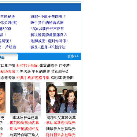
爆丰胸秘诀
·
减肥--小肚子赘肉没了
你尖叫(图)
·
吸引异性的秘密武器
3000
·
45岁以前停经不正常
不误！
·
解决脸黄脾虚腰痛良方
美展现！
·
泡脚减肥--瘦到你叫停！
起一片明镜
·
狐臭--腋臭--09新疗法
更多>>
对口相声集
杜拉拉升职记
张震讲故事
红楼梦
-精绝古城
世界名著
平凡的世界
货币战争2
毒杀毒专家
经典手机游游格斗集
福彩3D走势图
情史
李冰冰被爆已婚
揭秘生父离婚内幕
孕
·
揭刘晓庆离婚内幕
·
李幼斌新恋情曝光
婚
·
周迅王艳婆媳相见
·
陆毅爱女照首曝光
折
·
刘嘉玲自曝正造人
·
陈好新男友被曝光