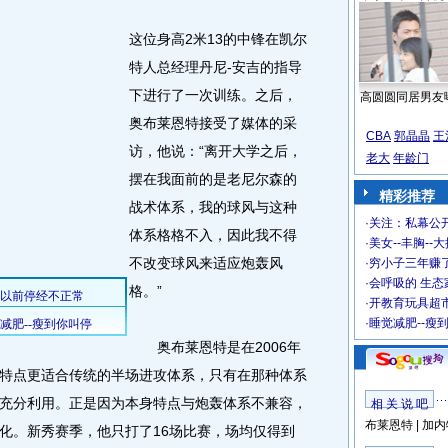
这位身高2米13的中锋在凯尔
特人总经理丹尼-安吉的指导
下进行了一次训练。之后，
高圆圆同居男友
奥布莱恩特接受了媒体的采
CBA
郭晶晶
王
访，他说：“离开大学之后，
老大
年龄门
摆在我面前的是老尼尔森的
精彩推荐
战术体系，我的球风与这种
·
关注：私幕公
体系格格不入，因此我不得
·
美女--丰胸--
不改变球风来适应炮轰风
·
穷小子三年赚
·
会呼吸的 生态
格。”
·
开教育玩具超市
·
睡觉减肥--瘦
奥布莱恩特是在2006年
特点更适合传统的半场进攻体系，只有在那种体系
充分利用。正是因为本身特点与炮轰体系不兼容，
相 关 说 吧
布莱恩特
|
加内
化。新秀赛季，他只打了16场比赛，场均仅得到