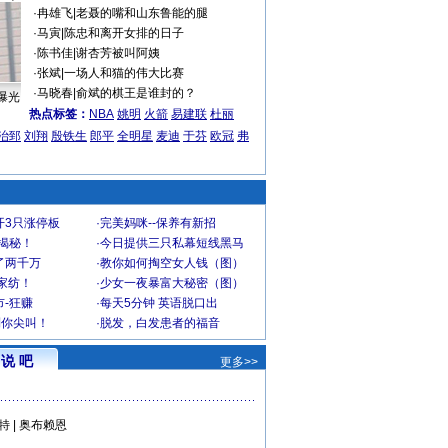
·
冉雄飞
|
老聂的嘴和山东鲁能的腿
·
马寅
|
陈忠和离开女排的日子
·
陈书佳
|
谢杏芳被叫阿姨
·
张斌
|
一场人和猫的伟大比赛
·
马晓春
|
俞斌的棋王是谁封的？
曝光
热点标签：
NBA
姚明
火箭
易建联
杜丽
治郅
刘翔
殷铁生
郎平
全明星
麦迪
于芬
欧冠
弗
开3只涨停板
·
完美妈咪--保养有新招
大揭秘！
·
今日提供三只私幕短线黑马
了两千万
·
教你如何掏空女人钱（图）
家纺！
·
少女一夜暴富大秘密（图）
-狂赚
·
每天5分钟 英语脱口出
到你尖叫！
·
脱发，白发患者的福音
说 吧
更多>>
特
|
奥布赖恩