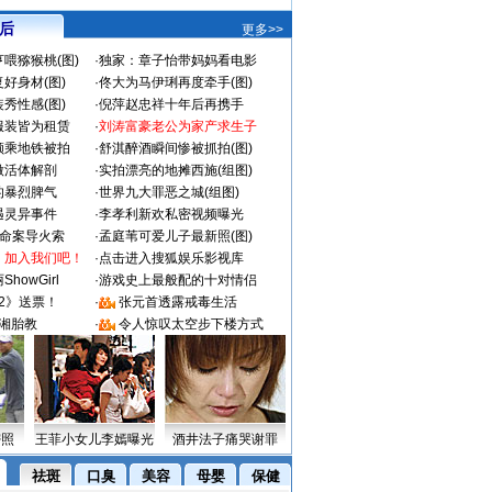
 后
更多>>
喂猕猴桃(图)
·
独家：章子怡带妈妈看电影
好身材(图)
·
佟大为马伊琍再度牵手(图)
秀性感(图)
·
倪萍赵忠祥十年后再携手
服装皆为租赁
·
刘涛富豪老公为家产求生子
颜乘地铁被拍
·
舒淇醉酒瞬间惨被抓拍(图)
做活体解剖
·
实拍漂亮的地摊西施(组图)
的暴烈脾气
·
世界九大罪恶之城(组图)
遇灵异事件
·
李孝利新欢私密视频曝光
成命案导火索
·
孟庭苇可爱儿子最新照(图)
：加入我们吧！
·
点击进入搜狐娱乐影视库
howGirl
·
游戏史上最般配的十对情侣
2》送票！
·
张元首透露戒毒生活
湘胎教
·
令人惊叹太空步下楼方式
密照
王菲小女儿李嫣曝光
酒井法子痛哭谢罪