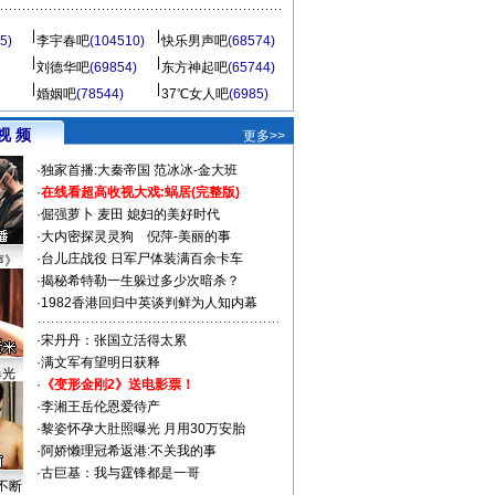
5)
李宇春吧
(104510)
快乐男声吧
(68574)
刘德华吧
(69854)
东方神起吧
(65744)
婚姻吧
(78544)
37℃女人吧
(6985)
视 频
更多>>
·
独家首播:大秦帝国
范冰冰-金大班
·
在线看超高收视大戏:
蜗居(完整版)
·
倔强萝卜
麦田
媳妇的美好时代
·
大内密探灵灵狗
倪萍-美丽的事
·
台儿庄战役 日军尸体装满百余卡车
声》
·
揭秘希特勒一生躲过多少次暗杀？
·
1982香港回归中英谈判鲜为人知内幕
·
宋丹丹：张国立活得太累
·
满文军有望明日获释
曝光
·
《变形金刚2》送电影票！
·
李湘王岳伦恩爱待产
·
黎姿怀孕大肚照曝光 月用30万安胎
·
阿娇懒理冠希返港:不关我的事
·
古巨基：我与霆锋都是一哥
不断