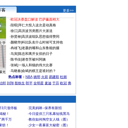
更多>>
·
欧冠决赛盘口解读 巴萨赢面稍大
·
段暄
|
拜仁大投入这次是动真格
·
徐江
|
高洪波另类图片大派送
·
孙贤禄
|
高洪波组队思想值得赞同
·
颜晓华
|
科比队友什么时候可支持他
上学
·
冉雄飞
|
老聂的嘴和山东鲁能的腿
·
马寅
|
陈忠和离开女排的日子
·
陈书佳
|
谢杏芳被叫阿姨
·
张斌
|
一场人和猫的伟大比赛
·
马晓春
|
俞斌的棋王是谁封的？
曝光
热点标签：
NBA
姚明
火箭
易建联
杜丽
治郅
刘翔
殷铁生
郎平
全明星
麦迪
于芬
欧冠
弗
开3只涨停板
·
完美妈咪--保养有新招
大揭秘！
·
今日提供三只私幕短线黑马
了两千万
·
教你如何掏空女人钱（图）
家纺！
·
少女一夜暴富大秘密（图）