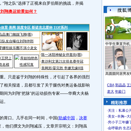
，“翔之队”选择了正视来自罗伯斯的挑战，并揭
为刘翔奥运前景如何？
中学生乘直升机
高圆圆同居男友
重。只是鉴于刘翔的特殊性，才引起了各界的强烈
了相关报道，且都引发了关于腿伤对奥运备战影响
CBA
郭晶晶
王
老大
年龄门
期间为刘翔“把脉”的运动损伤专家——华裔大夫杨
运。
精彩推荐
·
关注：私幕公
·
美女--丰胸--
胃口。几乎在同一时间，中国(
助威中国
，
决赛
·
穷小子三年赚
应，他们撰文为刘翔减压，文章开宗明义：刘翔虽
·
会呼吸的 生态