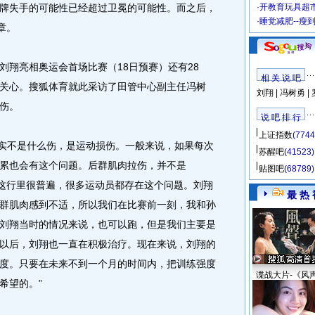
牌失手的可能性已经超过卫冕的可能性。而之后，
·
开教育玩具超市
·
睡觉减肥--瘦
章。
翔亮相奥运会首场比赛（18日预赛）还有28
相 关 说 吧
关心。搜狐体育就此采访了田管中心副主任冯树
刘翔
|
冯树勇
|
伤。
说 吧 排 行
上证指数
(7744
实不是什么伤，是运动损伤。一般来说，如果每次
苏醒吧
(41523)
累也会有这个问题。后群肌肉拉伤，并不是
贴图吧
(68789)
育这行里很普遍，很多运动员都存在这个问题。刘翔
最 热 
群肌肉感到不适，所以我们在比赛前一刻，我和孙
刘翔当时的情况来说，也可以跑，但是我们主要是
以后，刘翔也一直在积极治疗。现在来说，刘翔的
度。只要在未来不到一个月的时间内，把训练强度
谍战大片-《风
希望的。”