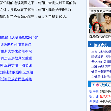
伯斯的连续刺激之下，刘翔并未丧失对卫冕的信
之外，搜狐体育了解到，刘翔的腿伤始于5年前，
闺房视频自拍
之所以到了今天如此保守，就是为了稳妥起见。
自爆捉奸后恶梦
能帮飞人提高0.02秒(图)
魔鬼训练助刘翔恢复最佳
搜狐商机
罗伯斯大热未必能夺冠
·
丰胸--林志玲
·
睡觉减肥--瘦到
 奥运会决战悬念重重
·
开这样的店 日进
风 卫冕需做一项功课
·
上班 兼职 两
·
健康与美丽完
奥运孤独求败眼中无刘翔
·
为健康行业撑
刘翔 已成古民族英雄
·
听评书
|
郭德纲
·
听小说
|
鬼吹灯1
·
共享区
|
手机病