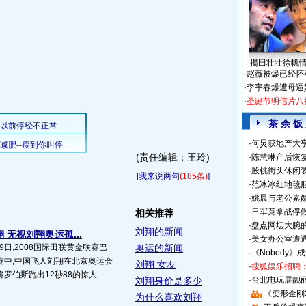
揭田壮壮徐帆
·
赵薇被爆已经怀
·
李宇春爆遭母逼
·
圣诞节明信片八
茶 余 饭
·
何炅获地产大亨
(责任编辑：王玲)
·
陈慧琳产后恢复
·
殷桃街头休闲装
[
我来说两句
(185条)
]
·
范冰冰红地毯
·
姚晨与老公素
·
日军竟拿战俘
相关推荐
·
盘点网坛大腕
刘翔的新闻
 无视刘翔奥运孤...
·
美女办公室遭
9日,2008国际田联黄金联赛巴
奥运的新闻
·
《Nobody》
比赛中,中国飞人刘翔在北京奥运会
刘翔 女友
·
搜狐娱乐招聘
伯斯跑出12秒88的惊人...
刘翔身价是多少
·
台北电玩展靓丽S
·
《变形金刚
为什么喜欢刘翔