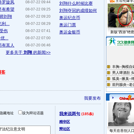
·
王岳伦爆李
待罗旋风
08-07-22 09:44
刘翔什么时候比赛
是有希望
08-07-22 09:25
刘翔夺冠的成绩如何
偷师刘翔
08-07-22 09:20
奥运纪念币
...
08-07-22 08:29
奥运门票
未受伤
08-07-22 07:41
奥运金银币
新版“西游”绝
...
08-07-22 07:00
另有其人
08-07-20 06:46
更多关于
刘翔
的新闻>>
博客
我要发布
隐藏地址
设为辩论话题
我来说两句
(185条)
精华区
辩论区
每天在吞别人