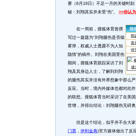
赛（8月18日）不足一月的关键时刻
秘：刘翔其实并未受“伤”。
>>你认
在一周前，搜狐体育曾撰
写过一篇题为“刘翔腿伤是否烟
雾弹，权威人士透露不为人知
隐情”的稿件。刘翔在美国受伤
期间，搜狐体育跟踪采访了刘
翔及其身边人士，了解到刘翔
的腿伤其实并没有外界想象中那么严
反应。当时，境内外媒体也都对此作
的联想。搜狐体育当时采访了在美国
世增，并得出结论：刘翔腿伤无碍奥
但是这个结论，似乎并不合大家的
门票
，
伊利金典
)官方媒体做出了反