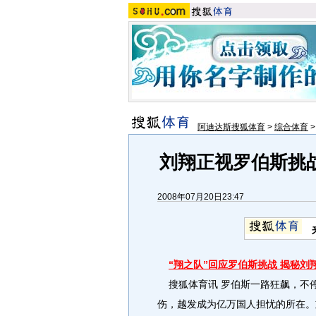
阿迪达斯搜狐体育
>
综合体育
刘翔正视罗伯斯挑战
2008年07月20日23:47
“翔之队”回应罗伯斯挑战 揭秘刘翔
搜狐体育讯 罗伯斯一路狂飙，不
伤，越发成为亿万国人担忧的所在。