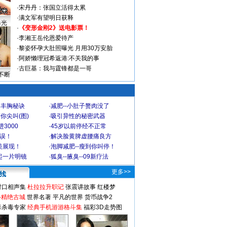
·
宋丹丹：张国立活得太累
·
满文军有望明日获释
曝光
·
《变形金刚2》送电影票！
·
李湘王岳伦恩爱待产
·
黎姿怀孕大肚照曝光 月用30万安胎
·
阿娇懒理冠希返港:不关我的事
·
古巨基：我与霆锋都是一哥
不断
爆丰胸秘诀
·
减肥--小肚子赘肉没了
你尖叫(图)
·
吸引异性的秘密武器
3000
·
45岁以前停经不正常
不误！
·
解决脸黄脾虚腰痛良方
美展现！
·
泡脚减肥--瘦到你叫停！
起一片明镜
·
狐臭--腋臭--09新疗法
更多>>
对口相声集
杜拉拉升职记
张震讲故事
红楼梦
-精绝古城
世界名著
平凡的世界
货币战争2
毒杀毒专家
经典手机游游格斗集
福彩3D走势图