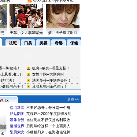
湘胎教
·
令人惊叹太空步下楼方式
密照
王菲小女儿李嫣曝光
酒井法子痛哭谢罪
更多>>
焦点新闻
|
不要迷恋哥，哥只是一个鬼
贴贴图图
|
英媒评出2009年度搞怪发明
娱乐旮旯
|
当红明星不仅仅是名利双收
情感世界
|
后悔嫁给这样一个山西男人
型男索女
|
小糖精归来，在海边轻轻舞
口水