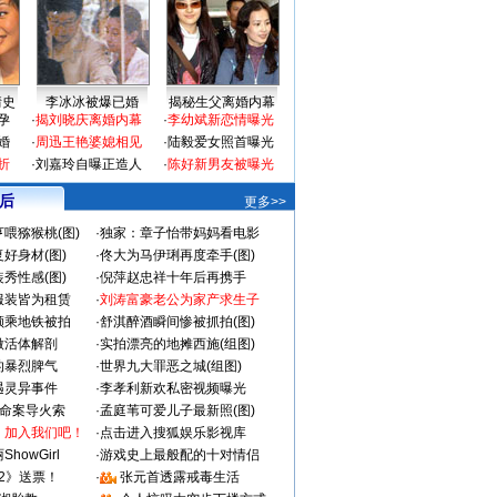
情史
李冰冰被爆已婚
揭秘生父离婚内幕
孕
·
揭刘晓庆离婚内幕
·
李幼斌新恋情曝光
婚
·
周迅王艳婆媳相见
·
陆毅爱女照首曝光
折
·
刘嘉玲自曝正造人
·
陈好新男友被曝光
 后
更多>>
喂猕猴桃(图)
·
独家：章子怡带妈妈看电影
好身材(图)
·
佟大为马伊琍再度牵手(图)
秀性感(图)
·
倪萍赵忠祥十年后再携手
服装皆为租赁
·
刘涛富豪老公为家产求生子
颜乘地铁被拍
·
舒淇醉酒瞬间惨被抓拍(图)
做活体解剖
·
实拍漂亮的地摊西施(组图)
的暴烈脾气
·
世界九大罪恶之城(组图)
遇灵异事件
·
李孝利新欢私密视频曝光
成命案导火索
·
孟庭苇可爱儿子最新照(图)
：加入我们吧！
·
点击进入搜狐娱乐影视库
howGirl
·
游戏史上最般配的十对情侣
2》送票！
·
张元首透露戒毒生活