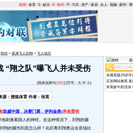
新闻
-
体育
-
S
-
娱乐
-
V
-
财经
-
IT
-
汽车
-
房产
-
家居
-
女人
-
视频
-
邮件
-
博
>
田径
>
亚洲飞人刘翔
>
飞人动态
新
 “翔之队”曝飞人并未受伤
央视质疑29岁市
石首网站被黑
篡
[
我来说两句
(185)
] [字号：
大
中
小
]
宋美龄牛奶洗澡
来源：搜狐体育 作者：张英
(
助威中国
，
决赛门票
，
伊利金典
)并未受伤
停地刺激着国人的神经。在这种情况下，刘翔的腿
刘翔的腿伤到底怎么样？在距离刘翔奥运会首场比