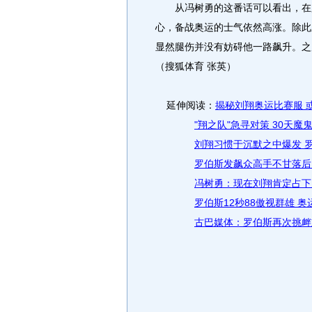
从冯树勇的这番话可以看出，在罗
心，备战奥运的士气依然高涨。除此
显然腿伤并没有妨碍他一路飙升。
（搜狐体育 张英）
延伸阅读：
揭秘刘翔奥运比赛服 或
"翔之队"急寻对策 30天
刘翔习惯于沉默之中爆发 
罗伯斯发飙众高手不甘落后
冯树勇：现在刘翔肯定占下
罗伯斯12秒88傲视群雄 
古巴媒体：罗伯斯再次挑衅