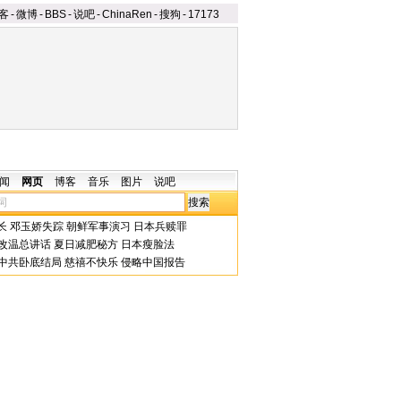
客
-
微博
-
BBS
-
说吧
-
ChinaRen
-
搜狗
-
17173
闻
网页
博客
音乐
图片
说吧
长
邓玉娇失踪
朝鲜军事演习
日本兵赎罪
改温总讲话
夏日减肥秘方
日本瘦脸法
中共卧底结局
慈禧不快乐
侵略中国报告