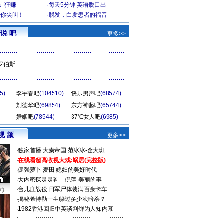
-狂赚
·
每天5分钟 英语脱口出
到你尖叫！
·
脱发，白发患者的福音
说 吧
更多>>
罗伯斯
5)
李宇春吧
(104510)
快乐男声吧
(68574)
刘德华吧
(69854)
东方神起吧
(65744)
婚姻吧
(78544)
37℃女人吧
(6985)
视 频
更多>>
·
独家首播:大秦帝国
范冰冰-金大班
·
在线看超高收视大戏:
蜗居(完整版)
·
倔强萝卜
麦田
媳妇的美好时代
·
大内密探灵灵狗
倪萍-美丽的事
·
台儿庄战役 日军尸体装满百余卡车
声》
·
揭秘希特勒一生躲过多少次暗杀？
·
1982香港回归中英谈判鲜为人知内幕