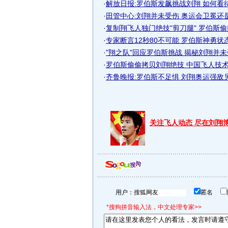
·
解放日报:罗伯斯发飙挑战刘翔 如何看
·
田管中心:刘翔并未受伤 奥运会卫冕还
·
复制翔飞人独门绝技"剪刀腿" 罗伯斯
·
专家断言12秒80不可能 罗伯斯神勇状态利
·
"翔之队"回应罗伯斯挑战 揭秘刘翔并
·
罗伯斯偷偷拷贝刘翔绝技 中国飞人技术优
·
齐鲁晚报:罗伯斯不足惧 刘翔奥运强敌
关注飞人动态 尽在刘翔
用户：
匿名
*搜狗拼音输入法，中文处理专家>>