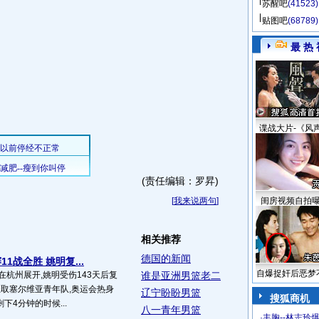
苏醒吧
(41523)
贴图吧
(68789)
最 热 
谍战大片-《风
(责任编辑：罗昇)
[
我来说两句
]
闺房视频自拍
相关推荐
德国的新闻
1战全胜 姚明复...
自爆捉奸后恶梦
在杭州展开,姚明受伤143天后复
谁是亚洲男篮老二
2轻取塞尔维亚青年队,奥运会热身
辽宁盼盼男篮
搜狐商机
下4分钟的时候...
八一青年男篮
·
丰胸--林志玲