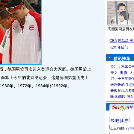
高圆圆同居男友
CBA
郭晶晶
王
老大
年龄门
精彩推荐
·
关注：私幕公
后，德国男篮再次进入奥运会大家庭。德国男篮上
·
美女--丰胸--
情，而算上今年的北京奥运会，这是德国男篮历史上
·
穷小子三年赚
·
会呼吸的 生态
6年、1972年、1984年和1992年。
·
开教育玩具超市
·
睡觉减肥--瘦
说 吧 排 行
上证指数
(7744