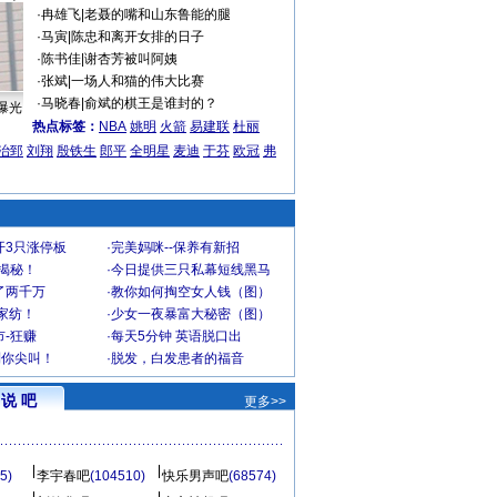
·
冉雄飞
|
老聂的嘴和山东鲁能的腿
·
马寅
|
陈忠和离开女排的日子
·
陈书佳
|
谢杏芳被叫阿姨
·
张斌
|
一场人和猫的伟大比赛
·
马晓春
|
俞斌的棋王是谁封的？
曝光
热点标签：
NBA
姚明
火箭
易建联
杜丽
治郅
刘翔
殷铁生
郎平
全明星
麦迪
于芬
欧冠
弗
开3只涨停板
·
完美妈咪--保养有新招
大揭秘！
·
今日提供三只私幕短线黑马
了两千万
·
教你如何掏空女人钱（图）
家纺！
·
少女一夜暴富大秘密（图）
-狂赚
·
每天5分钟 英语脱口出
到你尖叫！
·
脱发，白发患者的福音
说 吧
更多>>
5)
李宇春吧
(104510)
快乐男声吧
(68574)