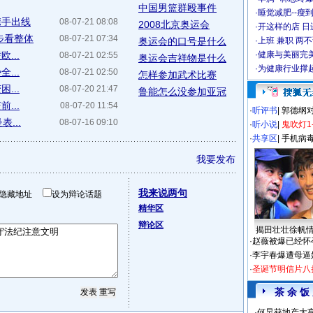
中国男篮群殴事件
·
睡觉减肥--瘦到
携手出线
08-07-21 08:08
2008北京奥运会
·
开这样的店 日进
步看整体
08-07-21 07:34
奥运会的口号是什么
·
上班 兼职 两
...
·
健康与美丽完
08-07-21 02:55
奥运会吉祥物是什么
·
为健康行业撑
...
08-07-21 02:50
怎样参加武术比赛
...
08-07-20 21:47
鲁能怎么没参加亚冠
...
08-07-20 11:54
·
听评书
|
郭德纲
...
08-07-16 09:10
·
听小说
|
鬼吹灯1
·
共享区
|
手机病
我要发布
我来说两句
隐藏地址
设为辩论话题
精华区
辩论区
揭田壮壮徐帆
·
赵薇被爆已经怀
·
李宇春爆遭母逼
·
圣诞节明信片八
茶 余 饭
·
何炅获地产大亨