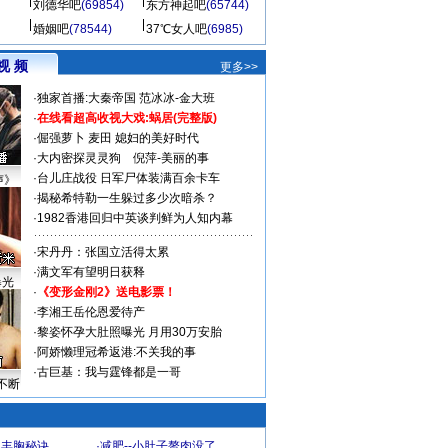
刘德华吧
(69854)
东方神起吧
(65744)
婚姻吧
(78544)
37℃女人吧
(6985)
视 频
更多>>
·
独家首播:大秦帝国
范冰冰-金大班
·
在线看超高收视大戏:
蜗居(完整版)
·
倔强萝卜
麦田
媳妇的美好时代
·
大内密探灵灵狗
倪萍-美丽的事
·
台儿庄战役 日军尸体装满百余卡车
声》
·
揭秘希特勒一生躲过多少次暗杀？
·
1982香港回归中英谈判鲜为人知内幕
·
宋丹丹：张国立活得太累
·
满文军有望明日获释
曝光
·
《变形金刚2》送电影票！
·
李湘王岳伦恩爱待产
·
黎姿怀孕大肚照曝光 月用30万安胎
·
阿娇懒理冠希返港:不关我的事
·
古巨基：我与霆锋都是一哥
不断
爆丰胸秘诀
·
减肥--小肚子赘肉没了