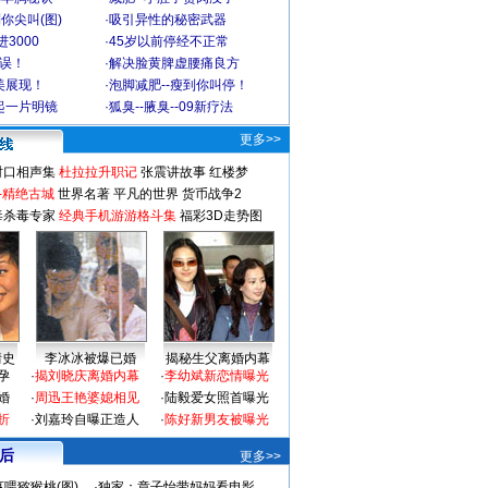
你尖叫(图)
·
吸引异性的秘密武器
3000
·
45岁以前停经不正常
不误！
·
解决脸黄脾虚腰痛良方
美展现！
·
泡脚减肥--瘦到你叫停！
起一片明镜
·
狐臭--腋臭--09新疗法
更多>>
对口相声集
杜拉拉升职记
张震讲故事
红楼梦
-精绝古城
世界名著
平凡的世界
货币战争2
毒杀毒专家
经典手机游游格斗集
福彩3D走势图
情史
李冰冰被爆已婚
揭秘生父离婚内幕
孕
·
揭刘晓庆离婚内幕
·
李幼斌新恋情曝光
婚
·
周迅王艳婆媳相见
·
陆毅爱女照首曝光
折
·
刘嘉玲自曝正造人
·
陈好新男友被曝光
 后
更多>>
喂猕猴桃(图)
·
独家：章子怡带妈妈看电影