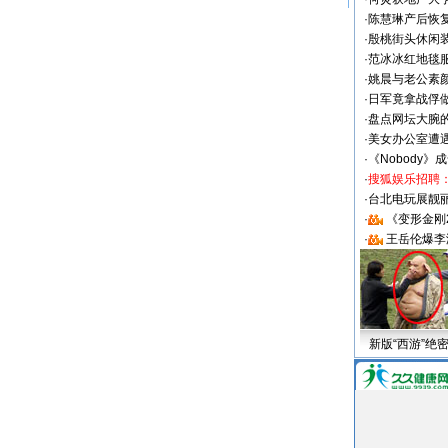
·
陈慧琳产后恢复
·
殷桃街头休闲装
·
范冰冰红地毯
·
姚晨与老公素
·
日军竟拿战俘
·
盘点网坛大腕
·
美女办公室遭
·
《Nobody》
·
搜狐娱乐招聘
·
台北电玩展靓丽S
·
《变形金刚
·
王岳伦爆李
新版“西游”绝