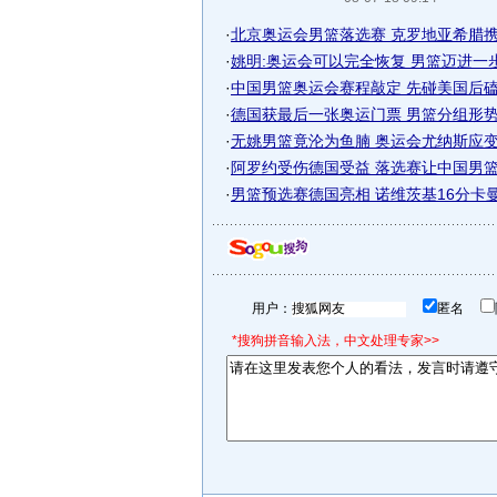
·
北京奥运会男篮落选赛 克罗地亚希腊
·
姚明:奥运会可以完全恢复 男篮迈进一
·
中国男篮奥运会赛程敲定 先碰美国后磕欧
·
德国获最后一张奥运门票 男篮分组形势全
·
无姚男篮竟沦为鱼腩 奥运会尤纳斯应变困
·
阿罗约受伤德国受益 落选赛让中国男篮前
·
男篮预选赛德国亮相 诺维茨基16分卡曼表
用户：
匿名
*搜狗拼音输入法，中文处理专家>>