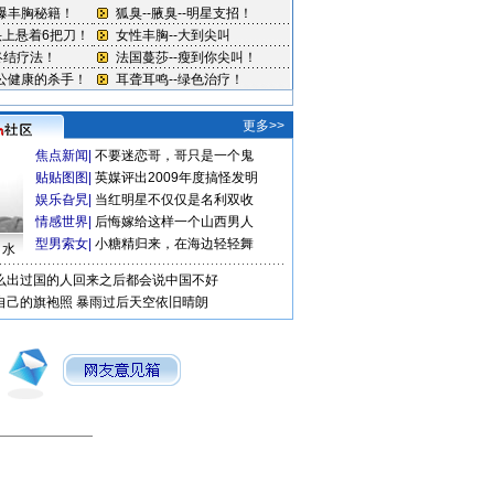
更多>>
焦点新闻
|
不要迷恋哥，哥只是一个鬼
贴贴图图
|
英媒评出2009年度搞怪发明
娱乐旮旯
|
当红明星不仅仅是名利双收
情感世界
|
后悔嫁给这样一个山西男人
型男索女
|
小糖精归来，在海边轻轻舞
口水
么出过国的人回来之后都会说中国不好
自己的旗袍照
暴雨过后天空依旧晴朗