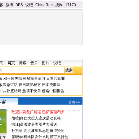
客
-
微博
-
BBS
-
说吧
-
ChinaRen
-
搜狗
-
17173
闻
网页
博客
音乐
图片
说吧
长
邓玉娇失踪
朝鲜军事演习
日本兵赎罪
改温总讲话
夏日减肥秘方
日本瘦脸法
中共卧底结局
慈禧不快乐
侵略中国报告
更多>>
·
欧冠决赛盘口解读 巴萨赢面稍大
·
段暄
|
拜仁大投入这次是动真格
·
徐江
|
高洪波另类图片大派送
·
孙贤禄
|
高洪波组队思想值得赞同
·
颜晓华
|
科比队友什么时候可支持他
上学