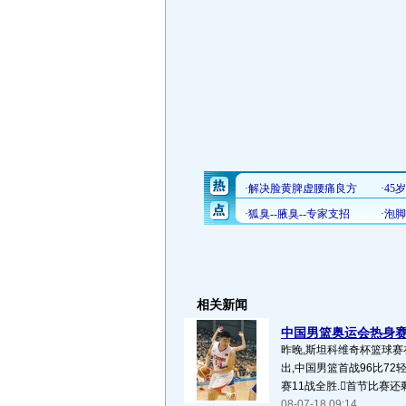
相关新闻
中国男篮奥运会热身赛1
昨晚,斯坦科维奇杯篮球赛
出,中国男篮首战96比7
赛11战全胜.首节比赛还剩
08-07-18 09:14