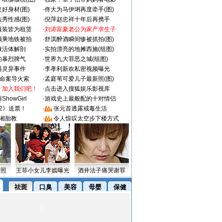
好身材(图)
·
佟大为马伊琍再度牵手(图)
秀性感(图)
·
倪萍赵忠祥十年后再携手
服装皆为租赁
·
刘涛富豪老公为家产求生子
颜乘地铁被拍
·
舒淇醉酒瞬间惨被抓拍(图)
做活体解剖
·
实拍漂亮的地摊西施(组图)
的暴烈脾气
·
世界九大罪恶之城(组图)
遇灵异事件
·
李孝利新欢私密视频曝光
成命案导火索
·
孟庭苇可爱儿子最新照(图)
：加入我们吧！
·
点击进入搜狐娱乐影视库
howGirl
·
游戏史上最般配的十对情侣
2》送票！
·
张元首透露戒毒生活
湘胎教
·
令人惊叹太空步下楼方式
密照
王菲小女儿李嫣曝光
酒井法子痛哭谢罪