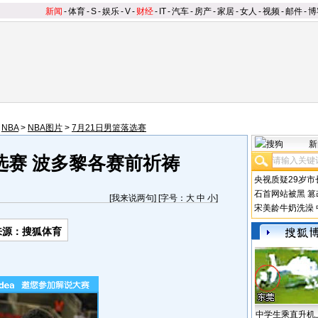
新闻
-
体育
-
S
-
娱乐
-
V
-
财经
-
IT
-
汽车
-
房产
-
家居
-
女人
-
视频
-
邮件
-
博
>
NBA
>
NBA图片
>
7月21日男篮落选赛
新
选赛 波多黎各赛前祈祷
央视质疑29岁市
石首网站被黑
篡
[
我来说两句
] [字号：
大
中
小
]
宋美龄牛奶洗澡
来源：搜狐体育
中学生乘直升机