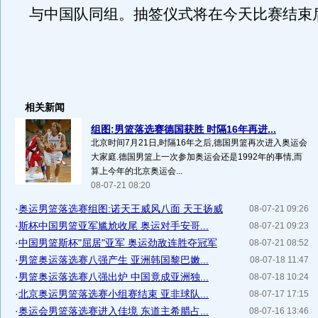
与中国队同组。抽签仪式将在今天比赛结
相关新闻
组图:男篮落选赛德国获胜 时隔16年再进...
北京时间7月21日,时隔16年之后,德国男篮再次进入奥运会
大家庭.德国男篮上一次参加奥运会还是1992年的事情,而
算上今年的北京奥运会...
08-07-21 08:20
·
奥运男篮落选赛组图:诺天王威风八面 天王扬威
08-07-21 09:26
·
斯杯中国男篮亚军尴尬收尾 奥运对手安哥...
08-07-21 09:23
·
中国男篮斯杯"屈居"亚军 奥运劲敌连胜夺冠军
08-07-21 08:52
·
男篮奥运落选赛八强产生 亚洲韩国黎巴嫩...
08-07-18 11:47
·
男篮奥运落选赛八强出炉 中国竟成亚洲独...
08-07-18 10:24
·
北京奥运男篮落选赛小组赛结束 亚非球队...
08-07-17 17:15
·
奥运会男篮落选赛进入佳境 东道主希腊占...
08-07-16 13:46