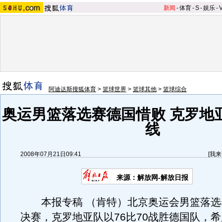
新闻
-
体育
-
S
-
娱乐
-
阿迪达斯搜狐体育
>
篮球世界
>
篮球其他
>
篮球综合
奥运男篮落选赛德国惜败 克罗地
线
2008年07月21日09:41
[
我来
来源：解放网-解放日报
本报专稿 （肯特）北京奥运会男篮落选
决赛，克罗地亚队以76比70战胜德国队，希