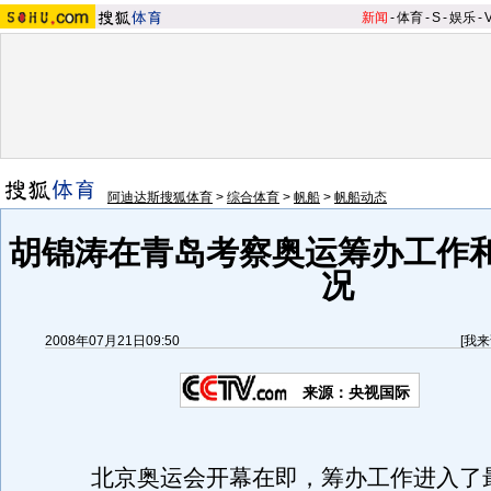
新闻
-
体育
-
S
-
娱乐
-
阿迪达斯搜狐体育
>
综合体育
>
帆船
>
帆船动态
胡锦涛在青岛考察奥运筹办工作
况
2008年07月21日09:50
[
我来
来源：央视国际
北京奥运会开幕在即，筹办工作进入了