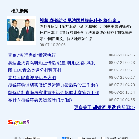
相关新闻
视频:胡锦涛会见法国总统萨科齐 将出席...
内容介绍:【东方卫视 《新闻联播》】国家主席胡锦涛9
日在日本北海道洞爷湖会见了法国总统萨科齐.胡锦涛表
示,中国四川汶川特大地震发生后...
08-07-10 20:06
·
青岛:"奥运房价"推迟执行
08-07-21 09:36
·
奥运圣火青岛帆船上传递 彰显"帆船之都"风采
08-07-21 09:23
·
图:山东青岛奥运分村预开村
08-07-21 09:21
·
青岛人民喜迎奥运圣火图
08-07-21 09:17
·
胡锦涛强调切实做好奥运筹办最后阶段工作(图)
08-07-21 04:20
·
胡锦涛赴青岛考察北京奥运会帆船比赛筹办工作
08-07-20 18:34
·
布什向胡锦涛要奥运篮球门票(图)
08-07-10 04:55
更多关于
胡锦涛 奥运
的新闻>>