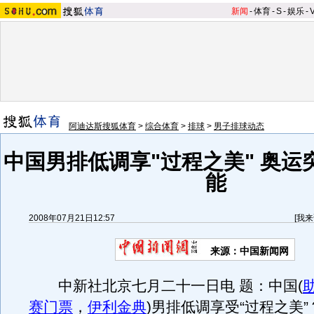
新闻
-
体育
-
S
-
娱乐
-
阿迪达斯搜狐体育
>
综合体育
>
排球
>
男子排球动态
中国男排低调享"过程之美" 奥运
能
2008年07月21日12:57
[
我来
来源：中国新闻网
中新社北京七月二十一日电 题：中国(
赛门票
，
伊利金典
)男排低调享受“过程之美”