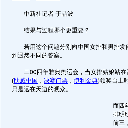
中新社记者 于晶波
结果与过程哪个更重要？
若用这个问题分别向中国女排和男排发
到迥然不同的答案。
二00四年雅典奥运会，当女排姑娘站在
(
助威中国
，
决赛门票
，
伊利金典
)领奖台上
只是远在天边的观众。
而四
排明
前三