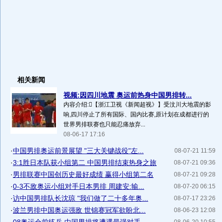
相关新闻
视频:因四川地震 奥运前热身中国男排转...
内容介绍:【浙江卫视《新闻超视》】受汶川大地震的影
响,四川停止了所有国际、国内比赛,原计划在成都进行的
世界男排联赛也只能忍痛放弃...
08-06-17 17:16
·
中国男排奥运前景展望 "三大关键战役"左...
08-07-21 11:59
·
3:1胜日本队获小组第二 中国男排结束热身之旅
08-07-21 09:36
·
男排联赛中国创历史最好成绩 赢得小组第二名
08-07-21 09:28
·
0-3不敌奥运小组对手日本男排 周建安:输...
08-07-20 06:15
·
访中国男排队长沈琼 "我们做了二十多年奥...
08-07-17 23:26
·
波兰男排中国奥运强敌 世锦赛冠军欲盼北...
08-06-23 12:08