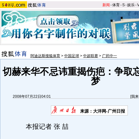
新闻
-
体育
-
S
-
娱乐
-
阿迪达斯搜狐体育
>
中国足球
>
中超联赛
>
广药中一
切赫来华不忌讳重揭伤疤：争取
梦
2008年07月22日04:01
[
我来
来源：大洋网-广州日报
本报记者 张 喆