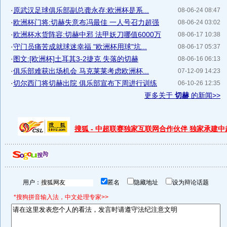
·
原武汉足球俱乐部副总龚永存:欧洲杯是系...
08-06-24 08:47
·
欧洲杯门将:切赫失意布冯最佳 一人号召力超强
08-06-24 03:02
·
欧洲杯水货阵容:切赫中邪 法甲妖刀哪值6000万
08-06-17 10:38
·
守门员痛苦成就球迷幸福 "欧洲杯用球"坑...
08-06-17 05:37
·
图文:[欧洲杯]土耳其3-2捷克 失落的切赫
08-06-16 06:13
·
俱乐部难获出场机会 马克莱莱考虑欧洲杯...
07-12-09 14:23
·
切尔西门将切赫出院 俱乐部宣布下周进行训练
06-10-26 12:35
更多关于
切赫
的新闻>>
搜狐 - 中超联赛独家互联网合作伙伴 独家承建
用户：
匿名
隐藏地址
设为辩论话题
*搜狗拼音输入法，中文处理专家>>