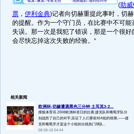
(
助威
票
，
伊利金典
)记者向切赫重提此事时，切赫
的提醒。作为一个守门员，在比赛中不可能
失误。那一次是我犯了错误，那是一个很好
会尽快忘掉这次失败的经验。”
相关新闻
欧洲杯-切赫遭遇黑色三分钟 土耳其3-2...
搜狐体育讯 2008欧洲杯首日的比赛,捷克队和葡萄牙队分
别战胜了自己的对手,应证了人们赛前对A组的猜测,——捷
克和葡萄牙才是这个小组的出线热门球队...
08-06-16 04:44