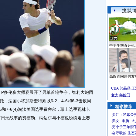
中学生乘直升机
高圆圆同居男友
CBA
郭晶晶
王
ATP多伦多大师赛展开了男单首轮争夺，智利大炮冈
老大
年龄门
托，法国小将加斯奎特则以6-2、4-6和6-3击败同
精彩推荐
和7-6(4)淘汰美国选手费舍尔，瑞士选手瓦林卡
·
关注：私幕公
利。首日无战事的费德勒、纳达尔与小德也纷纷走上赛
·
美女--丰胸--
·
穷小子三年赚
·
会呼吸的 生态