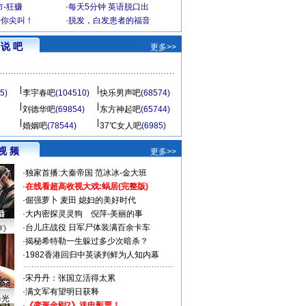
-狂赚
·
每天5分钟 英语脱口出
到你尖叫！
·
脱发，白发患者的福音
说 吧
更多>>
5)
李宇春吧
(104510)
快乐男声吧
(68574)
刘德华吧
(69854)
东方神起吧
(65744)
婚姻吧
(78544)
37℃女人吧
(6985)
视 频
更多>>
·
独家首播:大秦帝国
范冰冰-金大班
·
在线看超高收视大戏:
蜗居(完整版)
·
倔强萝卜
麦田
媳妇的美好时代
·
大内密探灵灵狗
倪萍-美丽的事
·
台儿庄战役 日军尸体装满百余卡车
声》
·
揭秘希特勒一生躲过多少次暗杀？
·
1982香港回归中英谈判鲜为人知内幕
·
宋丹丹：张国立活得太累
·
满文军有望明日获释
曝光
·
《变形金刚2》送电影票！