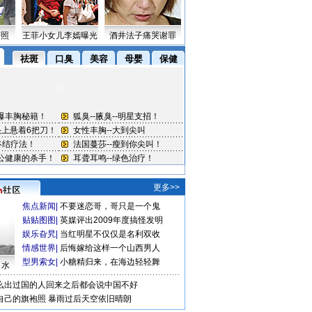
密照
王菲小女儿李嫣曝光
酒井法子痛哭谢罪
更多>>
焦点新闻
|
不要迷恋哥，哥只是一个鬼
贴贴图图
|
英媒评出2009年度搞怪发明
娱乐旮旯
|
当红明星不仅仅是名利双收
情感世界
|
后悔嫁给这样一个山西男人
型男索女
|
小糖精归来，在海边轻轻舞
口水
么出过国的人回来之后都会说中国不好
自己的旗袍照
暴雨过后天空依旧晴朗