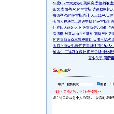
·
年度ESPY大奖洛杉矶揭晓 费德勒纳达尔
·
图文:费德勒3-1冈萨雷斯 费德勒振臂
·
费德勒VS冈萨雷斯统计:天王11ACE 
·
美国人在法网上遭遇重创 冈萨雷斯将再战
·
比赛因大雨延迟 冈萨雷斯进八强期待再战
·
费德勒:对前两局并不满意 期待与冈萨
·
冈萨雷斯兴奋再遇费德勒 大满贯奖杯是终
·
大师上海众生相:冈萨雷斯破"费" 纳达尔
·
纳达尔:三连冠像做梦 冈萨雷斯:他比
更多关于
冈萨雷
用户：
匿名
*搜狗拼音输入法，中文处理专家>>