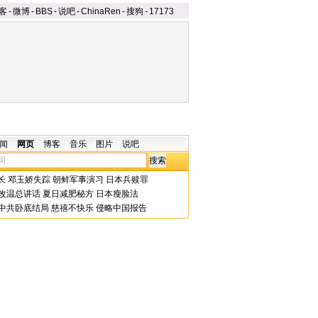
客
-
微博
-
BBS
-
说吧
-
ChinaRen
-
搜狗
-
17173
闻
网页
博客
音乐
图片
说吧
长
邓玉娇失踪
朝鲜军事演习
日本兵赎罪
改温总讲话
夏日减肥秘方
日本瘦脸法
中共卧底结局
慈禧不快乐
侵略中国报告