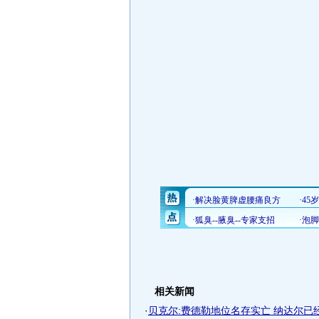
相关新闻
·
贝克尔:费德勒地位名存实亡 纳达尔已经