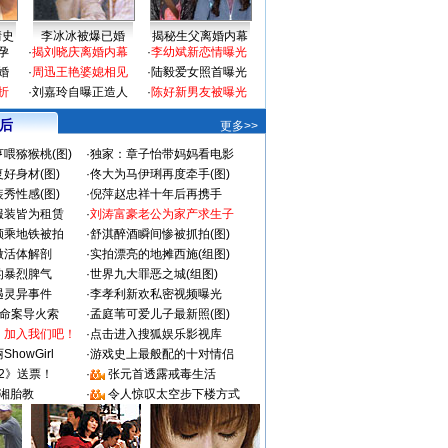
情史
李冰冰被爆已婚
揭秘生父离婚内幕
孕
·
揭刘晓庆离婚内幕
·
李幼斌新恋情曝光
婚
·
周迅王艳婆媳相见
·
陆毅爱女照首曝光
折
·
刘嘉玲自曝正造人
·
陈好新男友被曝光
 后
更多>>
喂猕猴桃(图)
·
独家：章子怡带妈妈看电影
好身材(图)
·
佟大为马伊琍再度牵手(图)
秀性感(图)
·
倪萍赵忠祥十年后再携手
服装皆为租赁
·
刘涛富豪老公为家产求生子
颜乘地铁被拍
·
舒淇醉酒瞬间惨被抓拍(图)
做活体解剖
·
实拍漂亮的地摊西施(组图)
的暴烈脾气
·
世界九大罪恶之城(组图)
遇灵异事件
·
李孝利新欢私密视频曝光
成命案导火索
·
孟庭苇可爱儿子最新照(图)
：加入我们吧！
·
点击进入搜狐娱乐影视库
howGirl
·
游戏史上最般配的十对情侣
2》送票！
·
张元首透露戒毒生活
湘胎教
·
令人惊叹太空步下楼方式