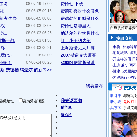
均...
费德勒 下载
08-07-19 17:00
庆祝
费德勒喜欢什么颜色
08-06-05 09:15
网前占优势
费德勒的血型是什么
08-06-05 00:08
...
费德勒是哪里人
08-06-03 13:03
自爆捉奸后恶梦
...
纳达尔的粉丝叫什么
08-06-03 06:25
搜狐商机
雷斯一战
红土小子纳达尔
08-06-03 01:53
·
丰胸--林志玲
...
上海斯诺克大师赛
08-06-03 00:21
·
睡觉减肥--瘦到
玩PSP
2007斯诺克大师赛
07-11-18 08:09
·
开这样的店 日进
我强多了
鸡肋冈萨雷斯是谁
07-05-14 06:25
·
上班 兼职 两
斯 费德勒 纳达尔
的新闻>>
·
健康与美丽完
·
为健康行业撑
我要发布
·
听评书
|
郭德纲
我来说两句
隐藏地址
设为辩论话题
·
听小说
|
鬼吹灯1
精华区
·
共享区
|
手机病
辩论区