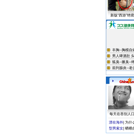
新版“西游”绝
每天在吞别人
漂在海外
|
为什
型男索女
|
晒晒