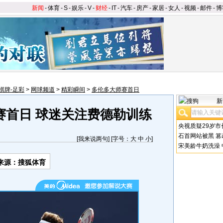
新闻
-
体育
-
S
-
娱乐
-
V
-
财经
-
IT
-
汽车
-
房产
-
家居
-
女人
-
视频
-
邮件
-
博
棋牌-足彩
>
网球频道
>
精彩瞬间
>
多伦多大师赛首日
新
赛首日 球迷关注费德勒训练
央视质疑29岁市
石首网站被黑
篡
[
我来说两句
] [字号：
大
中
小
]
宋美龄牛奶洗澡
来源：搜狐体育