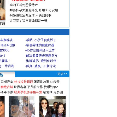
·
李湘王岳伦恩爱待产
·
黎姿怀孕大肚照曝光 月用30万安胎
·
阿娇懒理冠希返港:不关我的事
·
古巨基：我与霆锋都是一哥
不断
爆丰胸秘诀
·
减肥--小肚子赘肉没了
你尖叫(图)
·
吸引异性的秘密武器
3000
·
45岁以前停经不正常
不误！
·
解决脸黄脾虚腰痛良方
美展现！
·
泡脚减肥--瘦到你叫停！
起一片明镜
·
狐臭--腋臭--09新疗法
更多>>
对口相声集
杜拉拉升职记
张震讲故事
红楼梦
-精绝古城
世界名著
平凡的世界
货币战争2
毒杀毒专家
经典手机游游格斗集
福彩3D走势图