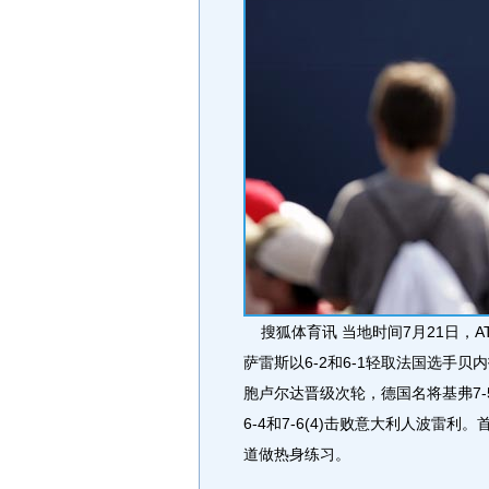
搜狐体育讯 当地时间7月21日，
萨雷斯以6-2和6-1轻取法国选手贝内
胞卢尔达晋级次轮，德国名将基弗7-5
6-4和7-6(4)击败意大利人波雷
道做热身练习。