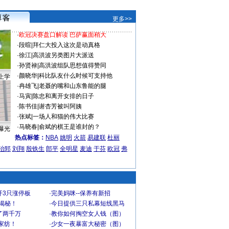
更多>>
·
欧冠决赛盘口解读 巴萨赢面稍大
·
段暄
|
拜仁大投入这次是动真格
·
徐江
|
高洪波另类图片大派送
·
孙贤禄
|
高洪波组队思想值得赞同
·
颜晓华
|
科比队友什么时候可支持他
上学
·
冉雄飞
|
老聂的嘴和山东鲁能的腿
·
马寅
|
陈忠和离开女排的日子
·
陈书佳
|
谢杏芳被叫阿姨
·
张斌
|
一场人和猫的伟大比赛
·
马晓春
|
俞斌的棋王是谁封的？
曝光
热点标签：
NBA
姚明
火箭
易建联
杜丽
治郅
刘翔
殷铁生
郎平
全明星
麦迪
于芬
欧冠
弗
开3只涨停板
·
完美妈咪--保养有新招
大揭秘！
·
今日提供三只私幕短线黑马
了两千万
·
教你如何掏空女人钱（图）
家纺！
·
少女一夜暴富大秘密（图）