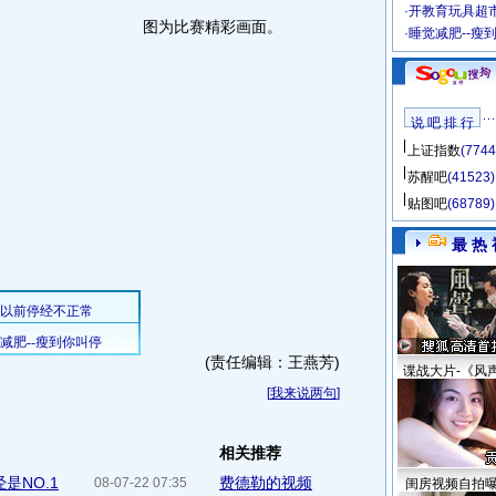
·
开教育玩具超市
图为比赛精彩画面。
·
睡觉减肥--瘦
说 吧 排 行
上证指数
(7744
苏醒吧
(41523)
贴图吧
(68789)
最 热 
(责任编辑：王燕芳)
谍战大片-《风
[
我来说两句
]
相关推荐
是NO.1
费德勒的视频
08-07-22 07:35
闺房视频自拍