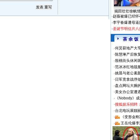
揭田壮壮徐帆
·
赵薇被爆已经怀
·
李宇春爆遭母逼
·
圣诞节明信片八
茶 余 饭
·
何炅获地产大亨
·
陈慧琳产后恢复
·
殷桃街头休闲装
·
范冰冰红地毯
·
姚晨与老公素
·
日军竟拿战俘
·
盘点网坛大腕
·
美女办公室遭
·
《Nobody》
·
搜狐娱乐招聘
·
台北电玩展靓丽S
·
《变形金刚
·
王岳伦爆李