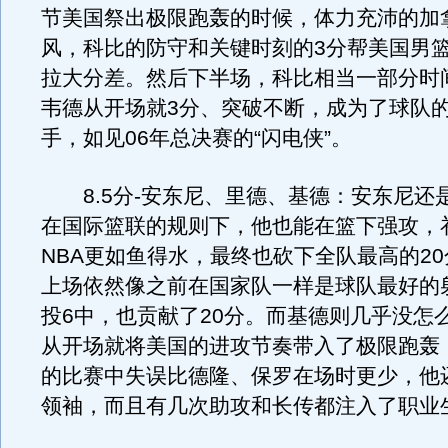
节美国祭出极限跑轰的时候，体力充沛的加
风，科比的防守和关键时刻的3分帮美国男
拉大分差。然后下半场，科比相当一部分时
韦德从开场就3分、突破不断，成为了球队
手，如见06年总决赛的“闪电侠”。
8.5分-安东尼、里德、基德：安东尼还
在国际篮联的规则下，他也能在篮下强攻，
NBA更如鱼得水，最终也砍下全队最高的2
上场依然像之前在国家队一样是球队最好的射
投6中，也贡献了20分。而基德则几乎没怎
从开场就将美国的进攻节奏带入了极限跑轰
的比赛中失误比德隆、保罗在场时更少，他
领袖，而且有几次助攻和长传都注入了职业