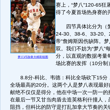
赛上，“梦八”120-65
得了今夏首场热身赛的
四节具体比分为（梦
24-30、38-6、33-20
帝”詹姆斯因伤缺阵。梦
双。我们不妨为“梦八”
分，以直观的数据考量
梦八VS加拿大精彩组图
场比赛的发挥（10分制
8.8分-科比、韦德：科比全场砍下15分
全场最高的20分。这两个人是梦八表现最好
献绝不仅仅是得分，他在中场一次一防一的
在最后一节又甘当肉盾去造英格利什撞人，
阻挡，但科比的防守是打乱加拿大节奏的关