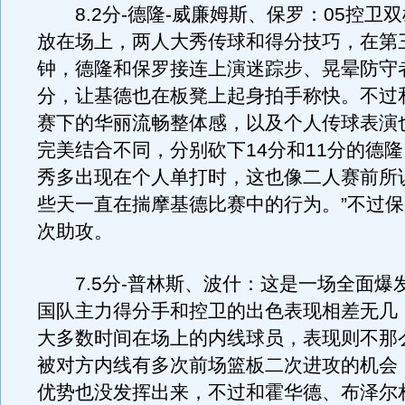
8.2分-德隆-威廉姆斯、保罗：05控卫双
放在场上，两人大秀传球和得分技巧，在第
钟，德隆和保罗接连上演迷踪步、晃晕防守
分，让基德也在板凳上起身拍手称快。不过
赛下的华丽流畅整体感，以及个人传球表演
完美结合不同，分别砍下14分和11分的德
秀多出现在个人单打时，这也像二人赛前所
些天一直在揣摩基德比赛中的行为。”不过保
次助攻。
7.5分-普林斯、波什：这是一场全面爆
国队主力得分手和控卫的出色表现相差无几
大多数时间在场上的内线球员，表现则不那
被对方内线有多次前场篮板二次进攻的机会
优势也没发挥出来，不过和霍华德、布泽尔