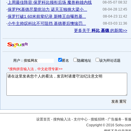
·
上周最佳阵容:保罗科比领衔后场 魔兽称雄内线
08-05-07 08:32
·
保罗PK基德尽显统治力 诺天王独挑大梁小...
08-04-28 12:45
·
保罗打破1.60米前辈纪录 新蜂王自曝胜基...
08-04-23 11:42
·
小牛主帅叹科比不可阻挡 基德赛后懊恼罚...
08-03-03 11:36
更多关于
科比 基德
的新闻>>
用户：
匿名
隐藏地址
设为辩论话题
*搜狗拼音输入法，中文处理专家>>
设置首页
-
搜狗输入法
-
支付中心
-
搜狐招聘
-
广告服务
-
客
Copyright
©
2016 Sohu.com 