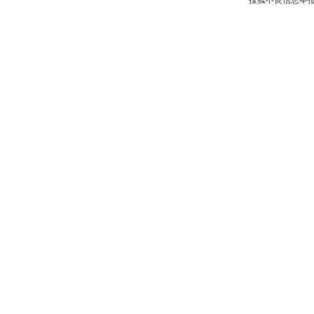
搜狐不良信息举