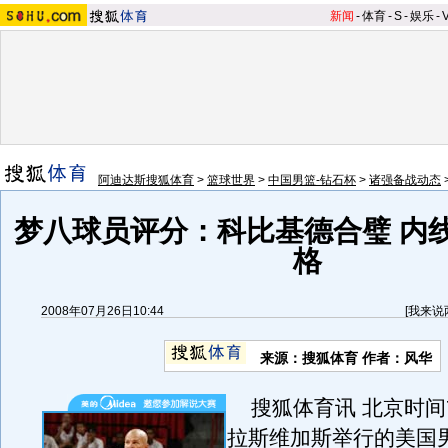
新闻
-
体育
-
S
-
娱乐
-
阿迪达斯搜狐体育
>
篮球世界
>
中国男篮-钻石杯
>
诸强备战动态
梦八球员评分：科比基德合璧 内
格
2008年07月26日10:44
[
我来说
来源：搜狐体育 作者：风华
搜狐体育讯 北京时间7
拉斯维加斯举行的美国