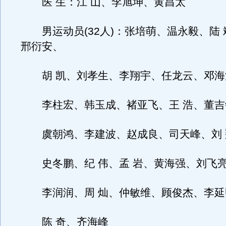
医 生：江 山、李旭坤、黄昌太
男运动员(32人)：张培萌、温永毅、陆 
邢衍安、
胡 凯、刘孝生、李翔宇、任龙云、邓海
李柱宏、韩玉成、褚亚飞、王 浩、董吉
虞朝鸿、李建波、赵成良、司天峰、刘 
史冬鹏、纪 伟、孟 岩、黄海强、刘飞
李润润、周 灿、仲敏维、顾俊杰、李延
陈 奇、齐海峰