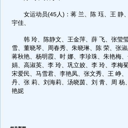
女运动员(45人)：蒋 兰、陈 珏、王 静
宇佳、
韩 玲、陈静文、王金萍、薛 飞、张莹莹
雪、董晓琴、周春秀、朱晓琳、陈 荣、张淑
蒋秋艳、杨明霞、时 娜、李珍珠、朱艳梅、
娟、高淑英、李 玲、巩立姣、李 玲、李梅
宋爱民、马雪君、李艳凤、张文秀、王 峥
丹、张 莉、刘海莉、汤晓茵、刘 青、周 杨
艳妮