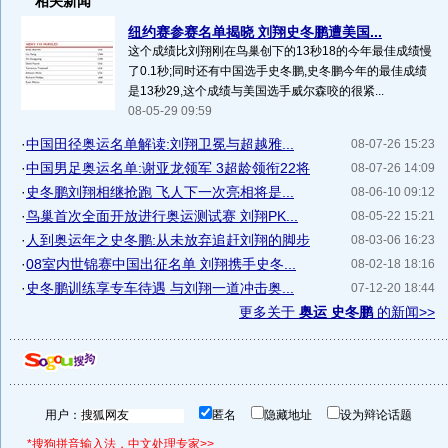
相关新闻
纽约赛参赛名单揭晓 刘翔史冬鹏遭美国...
这个成绩比刘翔刚在鸟巢创下的13秒18的今年最佳成绩慢
了0.1秒;同时还有中国选手史冬鹏,史冬鹏今年的最佳成绩
是13秒29,这个成绩与美国选手威尔森咬的很紧...
08-05-29 09:59
·
中国田径奥运名单解读:刘翔卫冕与超越雅...
08-07-26 15:23
·
中国男足奥运名单:谢亚龙领军 3超龄领衔22将
08-07-26 14:09
·
史冬鹏刘翔相继抢跑 飞人下一次亮相将是...
08-06-10 09:12
·
鸟巢首次全面开放进行奥运测试赛 刘翔PK...
08-05-22 15:21
·
人到奥运年之史冬鹏:从未放弃追赶刘翔的脚步
08-03-06 16:23
·
08室内世锦赛中国出征名单 刘翔携手史冬...
08-02-18 18:16
·
史冬鹏训练享专车待遇 与刘翔一道冲击奥...
07-12-20 18:44
更多关于
奥运 史冬鹏
的新闻>>
用户：
匿名
隐藏地址
设为辩论话题
*搜狗拼音输入法，中文处理专家>>