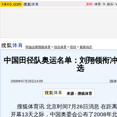
新闻
-
体育
-
S
-
娱乐
-
阿迪达斯搜狐体育
>
综合体育
>
田径
>
最新动态
中国田径队奥运名单：刘翔领衔冲
选
2008年07月26日14:09
[
我来
来源：搜狐体育
搜狐体育讯 北京时间7月26日消息 在距
开幕13天之际，中国奥委会公布了2008年