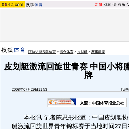
新闻
-
体育
-
S
-
娱乐
-
阿迪达斯搜狐体育
>
综合体育
>
皮划艇
>
赛事动态
皮划艇激流回旋世青赛 中国小将
牌
2008年07月29日11:53
[
我来
来源：中国体育报业总社
本报讯 记者陈思彤报道：中国皮划艇协
艇激流回旋世界青年锦标赛于当地时间27日