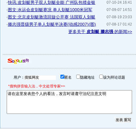
·
快讯:皮划艇男子双人划艇全能 广州队包揽金银
07-10-24 16:41
·
图文:水运会皮划艇赛况 单人划艇1000米冠军
07-09-07 14:51
·
图文:北京皮划艇激流回旋公开赛 法国双人划艇
07-08-19 23:03
·
滕志强晋级男子单人划艇半决赛(动感2007)(图)
07-08-17 01:42
更多关于
皮划艇 滕志强
的新闻>>
用户：
匿名
隐藏地址
设为辩论话题
*搜狗拼音输入法，中文处理专家>>