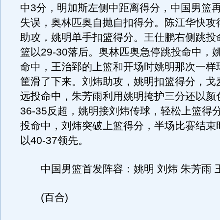
中3分，明加斯左侧中距离得分，中国男篮
失误，奥林匹奥自抛自扣得分。陈江华快攻
助攻，姚明单手扣篮得分。王仕鹏右侧跳投
篮以29-30落后。奥林匹奥急停跳投命中，
命中，王治郅的上篮和开场时姚明那次一样
筐滑了下来。刘炜助攻，姚明扣篮得分，戈
远投命中，朱芳雨利用姚明掩护三分还以颜
36-35反超，姚明接刘炜传球，轻松上篮得
投命中，刘炜突破上篮得分，半场比赛结束
以40-37领先。
中国男篮首发阵容：姚明 刘炜 朱芳雨 王
(百合)