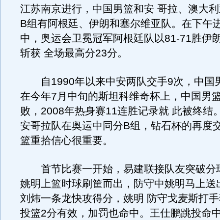
江苏南京进行，中国男篮和安 哥拉、澳大利
B组有阿根廷、伊朗和塞尔维亚队。在下午
中，奥运会卫冕冠军阿根廷队以81-71胜伊
斩获 全场最高分23分。
自1990年以来中安两队交手9次，中国男
在今年7月中旬的斯坦科维奇杯上，中国男篮以
败，2008年热身赛11连胜记录就 此被终
安哥拉队在奥运中同分B组，钻石杯的再度
篮重拾信心很重要。
首节比赛一开始，易建联接队友突破分
姚明上篮时球刷筐而出，防守中姚明马上送
刘炜一条龙快攻得分，姚明 防守戈麦斯打
投篮2分有效，加罚也命中。王仕鹏跳投命