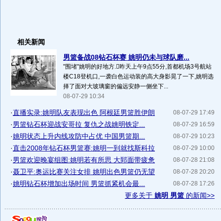
相关新闻
男篮备战08钻石杯赛 姚明仍未与球队磨...
"围堵"姚明的好地方.昨天上午9点55分,首都机场3号航站
楼C18登机口,一袭白色运动装的高大身影晃了一下,姚明选
择了面对大玻璃窗的偏远安静一侧坐下...
08-07-29 10:34
·
直播实录:姚明队友表现出色 阿根廷男篮胜伊朗
08-07-29 17:49
·
男篮钻石杯迎战安哥拉 复仇之战姚明铁定...
08-07-29 16:59
·
姚明状态上升内线攻防中占优 中国男篮期...
08-07-29 10:23
·
直击2008年钻石杯男篮赛:姚明一到就找斯科拉
08-07-29 10:00
·
男篮欢迎晚宴组图:姚明若有所思 大郅面带疲惫
08-07-28 21:08
·
聂卫平:奥运比赛关注女排 姚明出色男篮仍无望
08-07-28 20:20
·
姚明钻石杯增加出场时间 男篮抓紧机会最...
08-07-28 17:26
更多关于
姚明 男篮
的新闻>>