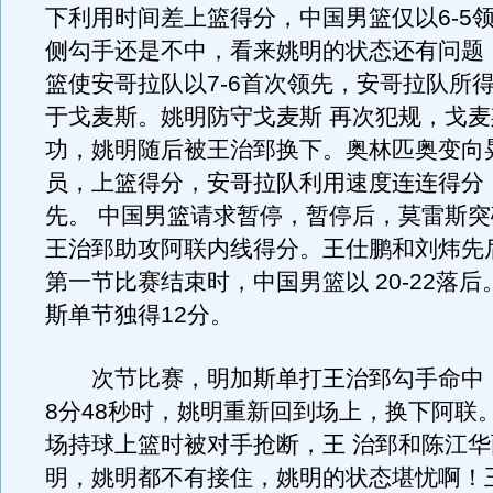
下利用时间差上篮得分，中国男篮仅以6-5
侧勾手还是不中，看来姚明的状态还有问题
篮使安哥拉队以7-6首次领先，安哥拉队所
于戈麦斯。姚明防守戈麦斯 再次犯规，戈麦
功，姚明随后被王治郅换下。奥林匹奥变向
员，上篮得分，安哥拉队利用速度连连得分，以
先。 中国男篮请求暂停，暂停后，莫雷斯
王治郅助攻阿联内线得分。王仕鹏和刘炜先
第一节比赛结束时，中国男篮以 20-22落
斯单节独得12分。
次节比赛，明加斯单打王治郅勾手命中
8分48秒时，姚明重新回到场上，换下阿联
场持球上篮时被对手抢断，王 治郅和陈江
明，姚明都不有接住，姚明的状态堪忧啊！