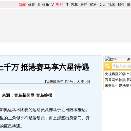
新闻
-
体育
-
S
-
娱乐
-
V
-
财经
-
IT
-
汽车
-
房产
-
家居
-
女人
-
视频
-
邮件
-
博
新
上千万 抵港赛马享六星待遇
央视质疑29岁市
石首网站被黑
篡
[
我来说两句
] [字号：
大
中
小
]
宋美龄牛奶洗澡
来源：青岛新闻网-青岛晚报
奥运马术比赛的运动员及赛马于近日陆续抵达。
里的主角似乎不是运动员，而是那些出身豪门、身
的巨星待遇。