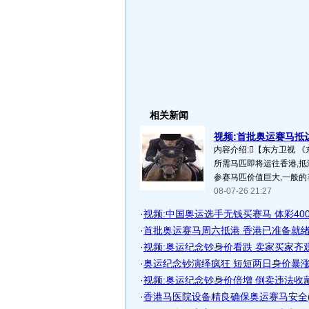
相关新闻
视频:首批奥运赛马抵
内容介绍:【东方卫视 
所需马匹即将运往香港,抵
参赛马匹价值巨大,一般的
08-07-26 21:27
·
视频:中国奥运选手无钱买赛马 体彩400万
·
首批奥运赛马周六抵港 香港已准备就绪
·
视频:奥运纪念钞身价看跌 卖家买家齐
·
奥运纪念钞演绎疯狂 短短两日身价暴涨百
·
视频:奥运纪念钞身价倍增 倒卖违法收藏也
·
香港马医院设备精良确保奥运赛马安全(