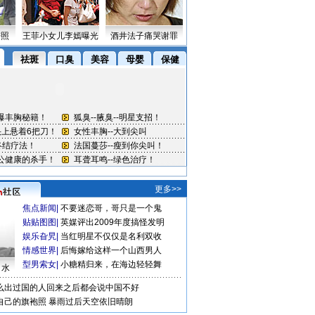
密照
王菲小女儿李嫣曝光
酒井法子痛哭谢罪
更多>>
焦点新闻
|
不要迷恋哥，哥只是一个鬼
贴贴图图
|
英媒评出2009年度搞怪发明
娱乐旮旯
|
当红明星不仅仅是名利双收
情感世界
|
后悔嫁给这样一个山西男人
型男索女
|
小糖精归来，在海边轻轻舞
口水
么出过国的人回来之后都会说中国不好
自己的旗袍照
暴雨过后天空依旧晴朗