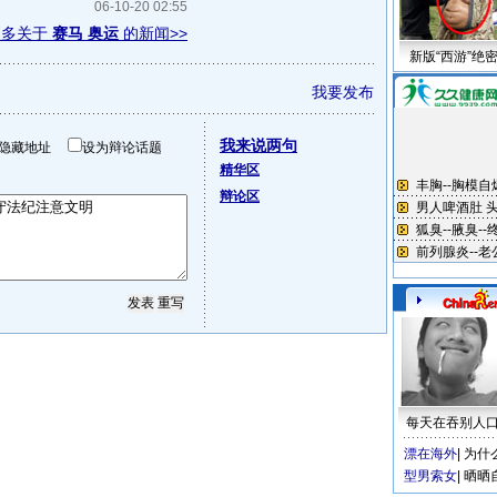
06-10-20 02:55
更多关于
赛马 奥运
的新闻>>
新版“西游”绝
我要发布
我来说两句
隐藏地址
设为辩论话题
精华区
辩论区
每天在吞别人
漂在海外
|
为什
型男索女
|
晒晒