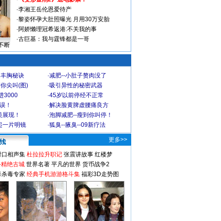
·
李湘王岳伦恩爱待产
·
黎姿怀孕大肚照曝光 月用30万安胎
·
阿娇懒理冠希返港:不关我的事
·
古巨基：我与霆锋都是一哥
不断
爆丰胸秘诀
·
减肥--小肚子赘肉没了
你尖叫(图)
·
吸引异性的秘密武器
3000
·
45岁以前停经不正常
不误！
·
解决脸黄脾虚腰痛良方
美展现！
·
泡脚减肥--瘦到你叫停！
起一片明镜
·
狐臭--腋臭--09新疗法
更多>>
对口相声集
杜拉拉升职记
张震讲故事
红楼梦
-精绝古城
世界名著
平凡的世界
货币战争2
毒杀毒专家
经典手机游游格斗集
福彩3D走势图