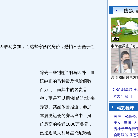
赛马参加，而这些家伙的身价，恐怕不会低于任
中学生乘直升机
除去一些“廉价”的马匹外，血
高圆圆同居男友
统纯正的马种最差也价值数
百万元，而其中的名贵品
CBA
郭晶晶
王
老大
年龄门
种，更是可以用“价值连城”来
形容。某媒体曾报道，参加
精彩推荐
本届奥运会的赛马当中，身
·
关注：私幕公
·
美女--丰胸--
价最高的接近1000万美元，
·
穷小子三年赚
已接近意大利球星托尼转会
·
会呼吸的 生态