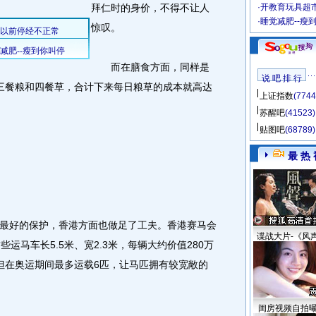
拜仁时的身价，不得不让人
·
开教育玩具超市
·
睡觉减肥--瘦
惊叹。
而在膳食方面，同样是
说 吧 排 行
吃三餐粮和四餐草，合计下来每日粮草的成本就高达
上证指数
(7744
苏醒吧
(41523)
贴图吧
(68789)
最 热 
好的保护，香港方面也做足了工夫。香港赛马会
谍战大片-《风
运马车长5.5米、宽2.3米，每辆大约价值280万
但在奥运期间最多运载6匹，让马匹拥有较宽敞的
闺房视频自拍