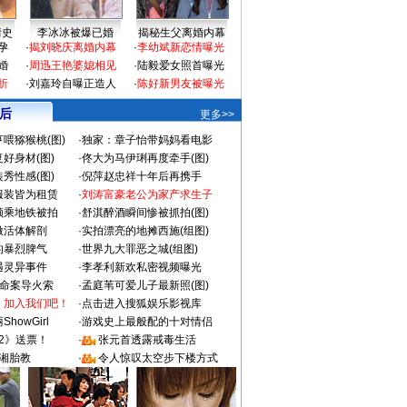
情史
李冰冰被爆已婚
揭秘生父离婚内幕
孕
·
揭刘晓庆离婚内幕
·
李幼斌新恋情曝光
婚
·
周迅王艳婆媳相见
·
陆毅爱女照首曝光
折
·
刘嘉玲自曝正造人
·
陈好新男友被曝光
 后
更多>>
喂猕猴桃(图)
·
独家：章子怡带妈妈看电影
好身材(图)
·
佟大为马伊琍再度牵手(图)
秀性感(图)
·
倪萍赵忠祥十年后再携手
服装皆为租赁
·
刘涛富豪老公为家产求生子
颜乘地铁被拍
·
舒淇醉酒瞬间惨被抓拍(图)
做活体解剖
·
实拍漂亮的地摊西施(组图)
的暴烈脾气
·
世界九大罪恶之城(组图)
遇灵异事件
·
李孝利新欢私密视频曝光
成命案导火索
·
孟庭苇可爱儿子最新照(图)
：加入我们吧！
·
点击进入搜狐娱乐影视库
howGirl
·
游戏史上最般配的十对情侣
2》送票！
·
张元首透露戒毒生活
湘胎教
·
令人惊叹太空步下楼方式