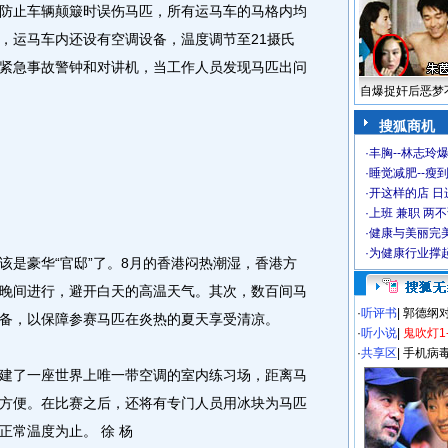
止车辆颠簸时误伤马匹，所有运马车的马格内均
，运马车内还设有空调设备，温度调节至21摄氏
紧急事故警钟和对讲机，当工作人员发现马匹出问
自爆捉奸后恶梦
搜狐商机
·
丰胸--林志玲
·
睡觉减肥--瘦到
·
开这样的店 日进
·
上班 兼职 两
·
健康与美丽完
·
为健康行业撑
是豪华“官邸”了。8月的香港闷热潮湿，香港方
晚间进行，避开白天的高温天气。其次，数百间马
·
听评书
|
郭德纲
备，以保障参赛马匹在炎热的夏天享受清凉。
·
听小说
|
鬼吹灯1
·
共享区
|
手机病
了一座世界上唯一带空调的室内练习场，距离马
方便。在比赛之后，还将有专门人员用冰块为马匹
正常温度为止。 徐 杨