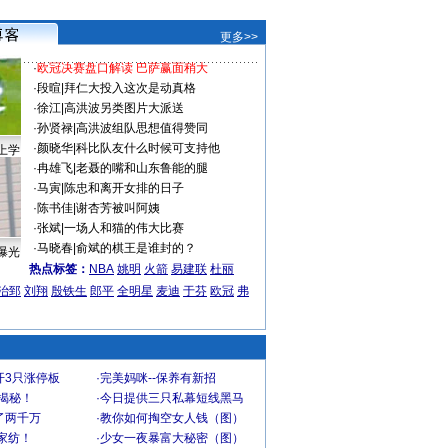
更多>>
·
欧冠决赛盘口解读 巴萨赢面稍大
·
段暄
|
拜仁大投入这次是动真格
·
徐江
|
高洪波另类图片大派送
·
孙贤禄
|
高洪波组队思想值得赞同
·
颜晓华
|
科比队友什么时候可支持他
上学
·
冉雄飞
|
老聂的嘴和山东鲁能的腿
·
马寅
|
陈忠和离开女排的日子
·
陈书佳
|
谢杏芳被叫阿姨
·
张斌
|
一场人和猫的伟大比赛
·
马晓春
|
俞斌的棋王是谁封的？
曝光
热点标签：
NBA
姚明
火箭
易建联
杜丽
治郅
刘翔
殷铁生
郎平
全明星
麦迪
于芬
欧冠
弗
开3只涨停板
·
完美妈咪--保养有新招
大揭秘！
·
今日提供三只私幕短线黑马
了两千万
·
教你如何掏空女人钱（图）
家纺！
·
少女一夜暴富大秘密（图）