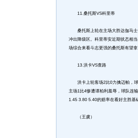
11.桑托斯VS科里蒂
桑托斯上轮在主场大胜达伽马士气
冲出降级区。科里蒂安近期状态相当
场综合来看斗志更强的桑托斯有望拿
13.洪卡VS查路
洪卡上轮客场2比0力擒迈帕，球
主场1比4惨遭谭柏利羞辱，球队连输三场
1.45 3.80 5.40的赔率在看好主
（王虞）