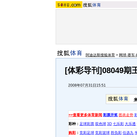
阿迪达斯搜狐体育
>
网球-赛车-
[体彩导刊]0804
2008年07月31日15:51
>>查看更多体育新闻
彩票开奖
图表走势
彩种：
足球彩票
双色球
3D
七乐彩
大乐透
购彩
：
竞彩足球
竞彩篮球
胜负彩
任选九