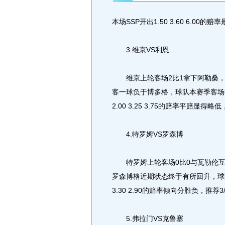
本场SSP开出1.50 3.60 6.00
3.维京VS利恩
维京上轮客场2比1拿下阿勒桑，
客一球负于博多格，球队本赛季客场打
2.00 3.25 3.75的赔率平赔显得
4.特罗姆VS罗森博
特罗姆上轮客场0比0与瓦勒伦互
罗森博格近期状态终于有所回升，球队联
3.30 2.90的赔率倾向分胜负，推荐3
5.弗拉门VS克鲁塞