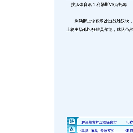
搜狐体育讯 1.利勒斯VS斯托姆
利勒斯上轮客场2比1战胜汉坎，
上轮主场4比0狂胜莫尔德，球队虽