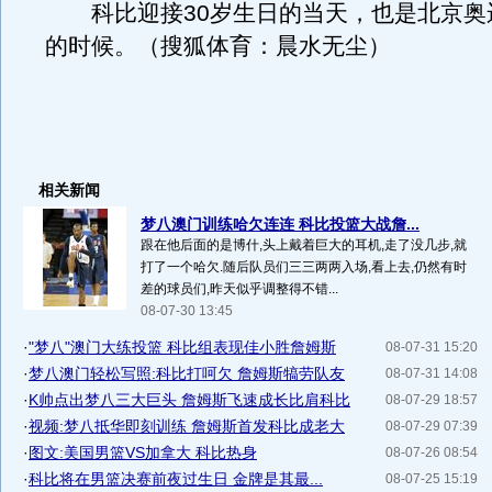
科比迎接30岁生日的当天，也是北京奥
的时候。（搜狐体育：晨水无尘）
相关新闻
梦八澳门训练哈欠连连 科比投篮大战詹...
跟在他后面的是博什,头上戴着巨大的耳机,走了没几步,就
打了一个哈欠.随后队员们三三两两入场,看上去,仍然有时
差的球员们,昨天似乎调整得不错...
08-07-30 13:45
·
"梦八"澳门大练投篮 科比组表现佳小胜詹姆斯
08-07-31 15:20
·
梦八澳门轻松写照:科比打呵欠 詹姆斯犒劳队友
08-07-31 14:08
·
K帅点出梦八三大巨头 詹姆斯飞速成长比肩科比
08-07-29 18:57
·
视频:梦八抵华即刻训练 詹姆斯首发科比成老大
08-07-29 07:39
·
图文:美国男篮VS加拿大 科比热身
08-07-26 08:54
·
科比将在男篮决赛前夜过生日 金牌是其最...
08-07-25 15:19