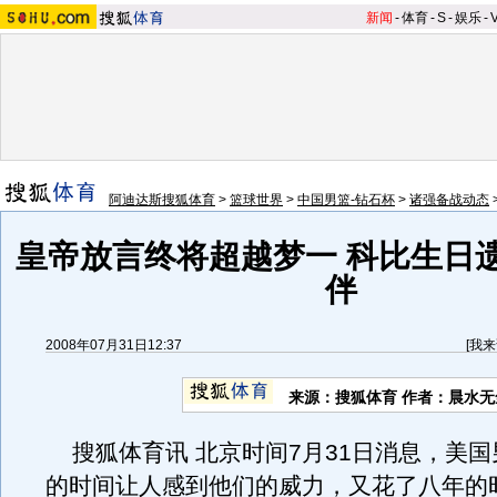
新闻
-
体育
-
S
-
娱乐
-
阿迪达斯搜狐体育
>
篮球世界
>
中国男篮-钻石杯
>
诸强备战动态
皇帝放言终将超越梦一 科比生日
伴
2008年07月31日12:37
[
我来
来源：搜狐体育 作者：晨水无
搜狐体育讯 北京时间7月31日消息，美国
的时间让人感到他们的威力，又花了八年的