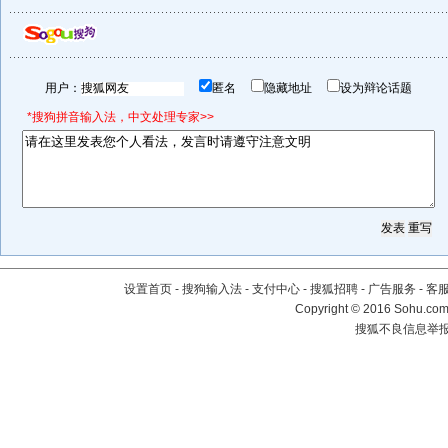
用户：
匿名
隐藏地址
设为辩论话题
*搜狗拼音输入法，中文处理专家>>
设置首页
-
搜狗输入法
-
支付中心
-
搜狐招聘
-
广告服务
-
客
Copyright
©
2016 Sohu.com 
搜狐不良信息举