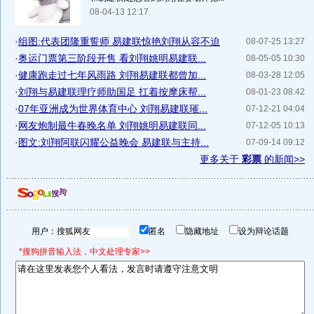
08-04-13 12:17
·
组图:代表团隆重誓师 易建联惊艳刘翔从容不迫
08-07-25 13:27
·
奥运门票第三阶段开售 看刘翔姚明易建联...
08-05-05 10:30
·
健康跑走过七年风雨路 刘翔易建联都曾加...
08-03-28 12:05
·
刘翔与易建联理疗师助国足 扛着按摩床帮...
08-01-23 08:42
·
07年亚洲成为世界体育中心 刘翔易建联璀...
07-12-21 04:04
·
网友炮制最牛春晚名单 刘翔姚明易建联同...
07-12-05 10:13
·
图文:刘翔阿联闪耀公益晚会 易建联与主持...
07-09-14 09:12
更多关于
彩票
的新闻>>
用户：
匿名
隐藏地址
设为辩论话题
*搜狗拼音输入法，中文处理专家>>