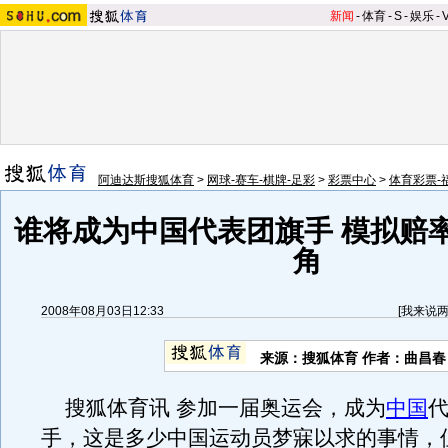
新闻
-
体育
-
S
-
娱乐
-
阿迪达斯搜狐体育
>
网球-赛车-棋牌-足彩
>
彩票中心
>
体育彩票-
谁将成为中国代表团旗手 模拟赔
角
2008年08月03日12:33
[
我来说
来源：搜狐体育 作者：曲昌春
搜狐体育讯 参加一届奥运会，成为
中国
手，这是多少中国运动员梦寐以求的事情，但