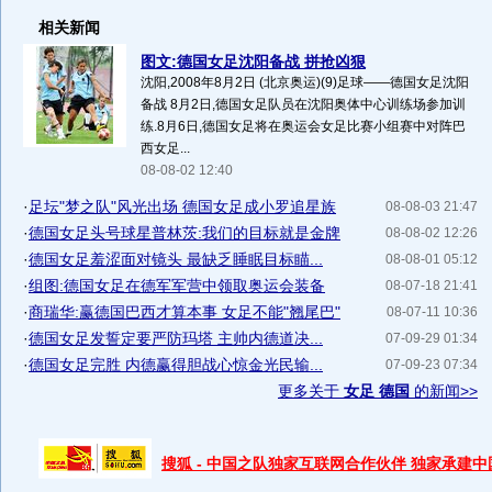
相关新闻
图文:德国女足沈阳备战 拼抢凶狠
沈阳,2008年8月2日 (北京奥运)(9)足球——德国女足沈阳
备战 8月2日,德国女足队员在沈阳奥体中心训练场参加训
练.8月6日,德国女足将在奥运会女足比赛小组赛中对阵巴
西女足...
08-08-02 12:40
·
足坛"梦之队"风光出场 德国女足成小罗追星族
08-08-03 21:47
·
德国女足头号球星普林茨:我们的目标就是金牌
08-08-02 12:26
·
德国女足羞涩面对镜头 最缺乏睡眠目标瞄...
08-08-01 05:12
·
组图:德国女足在德军军营中领取奥运会装备
08-07-18 21:41
·
商瑞华:赢德国巴西才算本事 女足不能"翘尾巴"
08-07-11 10:36
·
德国女足发誓定要严防玛塔 主帅内德道决...
07-09-29 01:34
·
德国女足完胜 内德赢得胆战心惊金光民输...
07-09-23 07:34
更多关于
女足 德国
的新闻>>
搜狐 - 中国之队独家互联网合作伙伴 独家承建