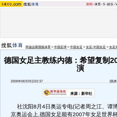
新闻
-
体育
-
S
-
娱乐
-
阿迪达斯搜狐体育
>
中国足球
>
中国女足
>
女足-中国女足
>
女足
德国女足主教练内德：希望复制20
演
2008年08月05日02:37
[
我来
来源：新华社
社沈阳8月4日奥运专电(记者周之江、谭博
京奥运会上,德国女足能有2007年女足世界