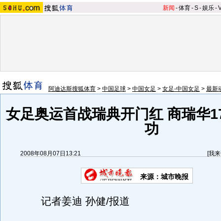
新闻
-
体育
-
S
-
娱乐
-
阿迪达斯搜狐体育
>
中国足球
>
中国女足
>
女足-中国女足
>
最新
女足奥运首战瑞典开门红 商瑞华1
功
2008年08月07日13:21
[
我来
来源：城市晚报
记者姜迪 孙健/报道