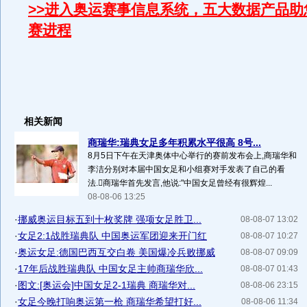
>>进入奥运赛事信息系统，五大数据产品助
赛进程
相关新闻
商瑞华:瑞典女足多年积累水平很高 8号...
8月5日下午在天津奥体中心举行的赛前发布会上,商瑞华和
李洁分别对本届中国女足和小组赛对手发表了自己的看
法.商瑞华首先发言,他说:"中国女足曾经有很辉煌...
08-08-06 13:25
·
挪威奥运目标五到十枚奖牌 强项女足胜卫...
08-08-07 13:02
·
女足2:1战胜瑞典队 中国奥运军团迎来开门红
08-08-07 10:27
·
奥运女足:德国巴西互交白卷 美国爆冷兵败挪威
08-08-07 09:09
·
17年后战胜瑞典队 中国女足主帅商瑞华欣...
08-08-07 01:43
·
图文:[奥运会]中国女足2-1瑞典 商瑞华对...
08-08-06 23:15
·
女足今晚打响奥运第一枪 商瑞华希望打好...
08-08-06 11:34