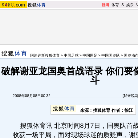
新闻
-
体育
-
S
-
娱乐
-
阿迪达斯搜狐体育
>
中国足球
>
中国国足
>
中国国奥队
>
国奥动
破解谢亚龙国奥首战语录 你们要
斗
2008年08月08日00:32
[
我来说
来源：搜狐体育 作者：徐江
搜狐体育讯 北京时间8月7日，国奥队首
收获一场平局，面对现场球迷的质疑声，谢