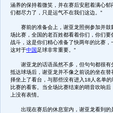
涵养的保持着微笑，并在赛后安慰着满心郁
们都尽力了，只是运气不在我们这边。”
赛前的准备会上，谢亚龙照例参加并鼓舞
场比赛，全国的老百姓都看着你们，你们要
战斗，这是你们精心准备了快两年的比赛，
这对于
中国
足球非常重要。”
谢亚龙的话语虽然不多，但句句都很有
抵达球场后，谢亚龙并不像之前说的坐在替
择坐上了看台，与那些没有进入18人名单的
比赛的看客。当全场比赛结束的哨音吹响后
上没有表情。
出现在赛后的休息室内，谢亚龙看到的