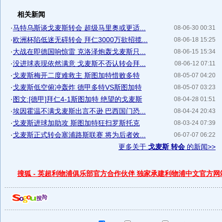
相关新闻
·
马特乌斯谈戈麦斯转会 超级马里奥或更适...
08-06-30 00:31
·
欧洲杯陷低迷无碍转会 拜仁3000万欲招揽...
08-06-18 15:25
·
大战在即德国响惊雷 克洛泽炮轰戈麦斯只...
08-06-15 15:34
·
没进球表现依然满意 戈麦斯不否认转会拜...
08-06-12 07:11
·
戈麦斯梅开二度难救主 斯图加特惜败多特
08-05-07 04:20
·
戈麦斯低空俯冲轰炸 德甲多特VS斯图加特
08-05-07 03:23
·
图文:[德甲]拜仁4-1斯图加特 绝望的戈麦斯
08-04-28 01:51
·
埃因霍温不满戈麦斯出言不逊 巴西国门恐...
08-04-24 20:43
·
戈麦斯进球加助攻 斯图加特狂扫罗斯托克
08-03-24 07:39
·
戈麦斯正式转会塞浦路斯联赛 将为后者效...
06-07-07 06:22
更多关于
戈麦斯 转会
的新闻>>
搜狐 - 英超利物浦俱乐部官方合作伙伴 独家承建利物浦中文官方网