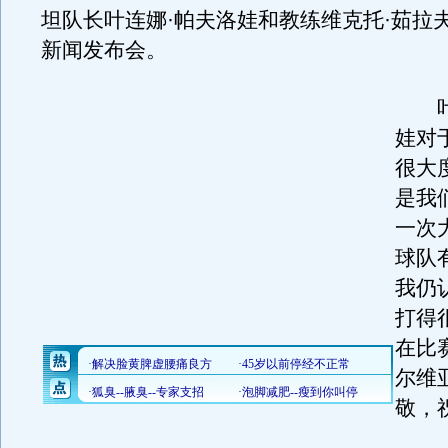
坦队长叶连娜·帕夫洛娃和教练维克托·茹拉
新闻发布会。
叶连
娃对
很大
是我
一次
球队
我仍
打得
在比
尔维
敬，