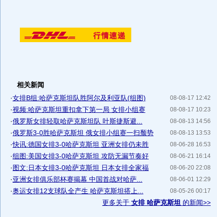
相关新闻
·
女排B组:哈萨克斯坦队胜阿尔及利亚队(组图)
08-08-17 12:42
·
视频:哈萨克斯坦重扣拿下第一局 女排小组赛
08-08-17 10:23
·
俄罗斯女排轻取哈萨克斯坦队 叶斯捷斯避...
08-08-13 14:56
·
俄罗斯3-0胜哈萨克斯坦 俄女排小组赛一扫颓势
08-08-13 13:53
·
快讯:德国女排3-0哈萨克斯坦 亚洲女排仍未胜
08-06-28 16:53
·
组图:美国女排3-0哈萨克斯坦 攻防无漏节奏好
08-06-21 16:14
·
图文:日本女排3-0哈萨克斯坦 日本女排全家福
08-06-20 22:08
·
亚洲女排俱乐部杯赛揭幕 中国首战对哈萨...
08-06-01 12:29
·
奥运女排12支球队全产生 哈萨克斯坦搭上...
08-05-26 00:17
更多关于
女排 哈萨克斯坦
的新闻>>