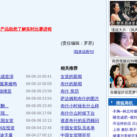
据产品助您了解实时比赛进程
谍战大片-《风
(责任编辑：罗昇)
[
我来说两句
]
闺房视频自拍
相关推荐
完成首演
女篮的新闻
08-08-10 00:41
分孤掌难鸣
布什的新闻
08-08-10 00:09
拉脱维亚
布什 简历
08-08-09 23:58
自爆捉奸后恶梦
萨达姆和布什的图片
08-08-09 23:54
搜狐商机
...
布什小时候长什么样
08-08-09 23:40
·
丰胸--林志玲
...
布什什么时候下台
08-08-08 17:06
·
睡觉减肥--瘦到
中国女篮
谁是布什的反恐顾问
08-08-08 10:13
·
开这样的店 日进
利在投篮
中国女篮队员名单
08-08-04 22:46
·
上班 兼职 两
前途无量
中国女篮隋菲菲
08-04-27 00:13
·
健康与美丽完