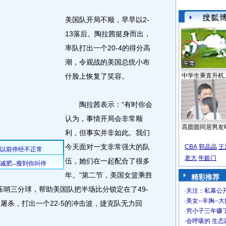
美国队开局不顺，早早以2-
13落后。陶拉茜挺身而出，
率队打出一个20-4的得分高
潮，令观战的美国总统小布
什脸上恢复了笑容。
中学生乘直升机
陶拉茜表示：“有时你会
认为，事情开局会非常顺
高圆圆同居男友
利，但事实并非如此。我们
今天面对一支非常强大的队
CBA
郭晶晶
王
老大
年龄门
伍，她们在一起配合了很多
年。”第二节，美国女篮乘胜
精彩推荐
压哨三分球，帮助美国队把半场比分锁定在了49-
·
关注：私幕公
·
美女--丰胸--
屠杀，打出一个22-5的冲击波，捷克队无力回
·
穷小子三年赚
·
会呼吸的 生态