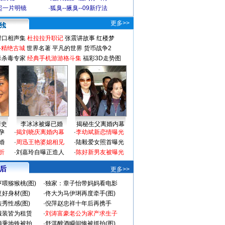
起一片明镜
·
狐臭--腋臭--09新疗法
更多>>
对口相声集
杜拉拉升职记
张震讲故事
红楼梦
-精绝古城
世界名著
平凡的世界
货币战争2
毒杀毒专家
经典手机游游格斗集
福彩3D走势图
情史
李冰冰被爆已婚
揭秘生父离婚内幕
孕
·
揭刘晓庆离婚内幕
·
李幼斌新恋情曝光
婚
·
周迅王艳婆媳相见
·
陆毅爱女照首曝光
折
·
刘嘉玲自曝正造人
·
陈好新男友被曝光
 后
更多>>
喂猕猴桃(图)
·
独家：章子怡带妈妈看电影
好身材(图)
·
佟大为马伊琍再度牵手(图)
秀性感(图)
·
倪萍赵忠祥十年后再携手
服装皆为租赁
·
刘涛富豪老公为家产求生子
颜乘地铁被拍
·
舒淇醉酒瞬间惨被抓拍(图)