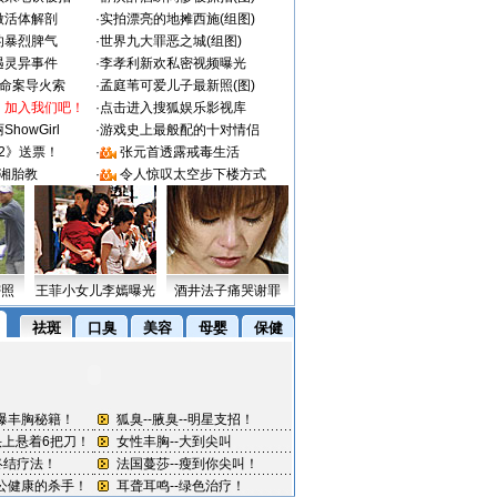
做活体解剖
·
实拍漂亮的地摊西施(组图)
的暴烈脾气
·
世界九大罪恶之城(组图)
遇灵异事件
·
李孝利新欢私密视频曝光
成命案导火索
·
孟庭苇可爱儿子最新照(图)
：加入我们吧！
·
点击进入搜狐娱乐影视库
howGirl
·
游戏史上最般配的十对情侣
2》送票！
·
张元首透露戒毒生活
湘胎教
·
令人惊叹太空步下楼方式
密照
王菲小女儿李嫣曝光
酒井法子痛哭谢罪