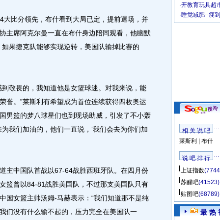
·
开教育玩具超市
·
睡觉减肥--瘦
4大比分领先，布什看到大局已定，提前退场，并
协主席阿克尔曼一直在布什身边陪同观看，他幽默
，如果捷克队能够实现逆转，美国队输掉比赛的
到敬畏的，我知道他是女篮球迷。对我来说，能
荣誉。”莱斯利有希望成为首位连续获得四枚奥运
国男篮的梦八球星们也到现场助威，引发了不小轰
来为我们加油的，他们一直说，‘我们会去为你们加
相 关 说 吧
莱斯利
|
布什
说 吧 排 行
中国队首战以67-64战胜西班牙队。在四月份
上证指数
(7744
苏醒吧
(41523)
篮曾以84-81战胜美国队，不过那支美国队只有
贴图吧
(68789)
中国女篮主帅汤姆-马赫表示：“我们知道那不是纯
我们没有什么输不起的，压力完全在美国队一
最 热 