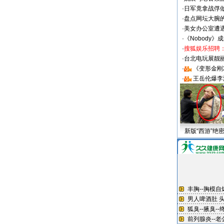
·
日军竟拿战俘
·
盘点网坛大腕
·
美女办公室遭
·
《Nobody》
·
搜狐娱乐招聘
·
台北电玩展靓丽S
·
《变形金刚
·
王岳伦爆李
新版“西游”绝