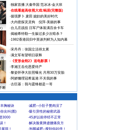
·
独家首播:大秦帝国
范冰冰-金大班
·
在线看超高收视大戏:
蜗居(完整版)
·
倔强萝卜
麦田
媳妇的美好时代
·
大内密探灵灵狗
倪萍-美丽的事
·
台儿庄战役 日军尸体装满百余卡车
声》
·
揭秘希特勒一生躲过多少次暗杀？
·
1982香港回归中英谈判鲜为人知内幕
·
宋丹丹：张国立活得太累
·
满文军有望明日获释
曝光
·
《变形金刚2》送电影票！
·
李湘王岳伦恩爱待产
·
黎姿怀孕大肚照曝光 月用30万安胎
·
阿娇懒理冠希返港:不关我的事
·
古巨基：我与霆锋都是一哥
不断
爆丰胸秘诀
·
减肥--小肚子赘肉没了
你尖叫(图)
·
吸引异性的秘密武器
3000
·
45岁以前停经不正常
不误！
·
解决脸黄脾虚腰痛良方
美展现！
·
泡脚减肥--瘦到你叫停！