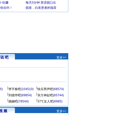
-狂赚
·
每天5分钟 英语脱口出
到你尖叫！
·
脱发，白发患者的福音
说 吧
更多>>
5)
李宇春吧
(104510)
快乐男声吧
(68574)
刘德华吧
(69854)
东方神起吧
(65744)
婚姻吧
(78544)
37℃女人吧
(6985)
视 频
更多>>