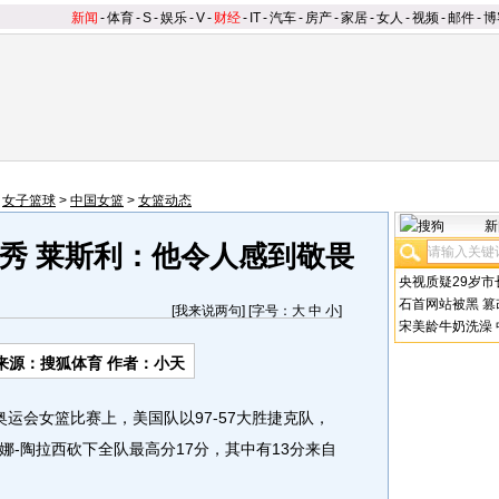
新闻
-
体育
-
S
-
娱乐
-
V
-
财经
-
IT
-
汽车
-
房产
-
家居
-
女人
-
视频
-
邮件
-
博
>
女子篮球
>
中国女篮
>
女篮动态
新
秀 莱斯利：他令人感到敬畏
央视质疑29岁市
石首网站被黑
篡
[
我来说两句
] [字号：
大
中
小
]
宋美龄牛奶洗澡
来源：搜狐体育 作者：小天
运会女篮比赛上，美国队以97-57大胜捷克队，
-陶拉西砍下全队最高分17分，其中有13分来自