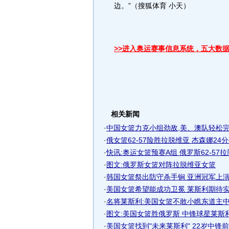
边。”（搜狐体育 小天）
>>进入奥运赛事信息系统，五大数
相关新闻
·
中国女篮力克小组劲敌,美、澳队轻松
·
俄女篮62-57险胜拉脱维亚 杰森娜24
·
快讯:奥运女篮预赛A组 俄罗斯62-57
·
图文:俄罗斯女篮对阵拉脱维亚女篮
·
韩国女篮祭出防守杀手锏 亚洲冠军上演翻
·
美国女篮希望能成功卫冕 莱斯利期待实现
·
名将莱斯利:美国女篮不敢小瞧东道主
·
图文:美国女篮胜俄罗斯 中锋球星莱斯
·
美国女篮找到"未来莱斯利" 22岁中锋