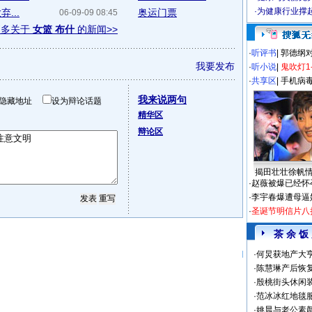
·
为健康行业撑
...
奥运门票
06-09-09 08:45
更多关于
女篮 布什
的新闻>>
·
听评书
|
郭德纲
我要发布
·
听小说
|
鬼吹灯1
·
共享区
|
手机病
我来说两句
隐藏地址
设为辩论话题
精华区
辩论区
揭田壮壮徐帆
·
赵薇被爆已经怀
·
李宇春爆遭母逼
·
圣诞节明信片八
茶 余 饭
·
何炅获地产大亨
·
陈慧琳产后恢复
·
殷桃街头休闲装
·
范冰冰红地毯
·
姚晨与老公素