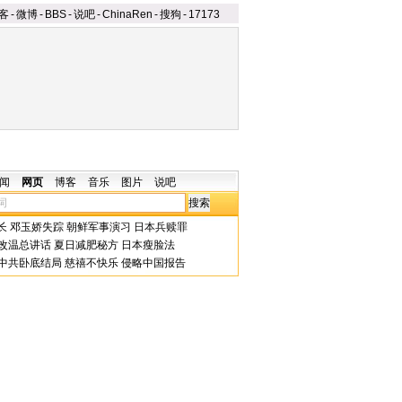
客
-
微博
-
BBS
-
说吧
-
ChinaRen
-
搜狗
-
17173
闻
网页
博客
音乐
图片
说吧
长
邓玉娇失踪
朝鲜军事演习
日本兵赎罪
改温总讲话
夏日减肥秘方
日本瘦脸法
中共卧底结局
慈禧不快乐
侵略中国报告