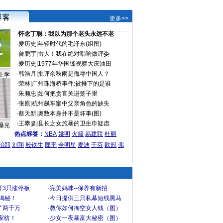
更多>>
·
怀念丁聪：我以为那个老头永远不老
·
爱历史
|
年轻时代的毛泽东(组图)
·
曾鹏宇
|
雷人！我在绝对唱响做评委
·
爱历史
|
1977年华国锋视察大庆油田
·
韩浩月
|
批评余秋雨是侮辱中国人？
上学
·
荣林
|
广州珠海桥事件:被推下的是谁
·
朱顺忠
|
如何把贪官关进笼子里
·
张原
|
杭州飙车案中父亲角色的缺失
·
蔡天新
|
奥数本身并不是坏事(图)
·
王攀
|
副县长之女施暴的卫生巾疑虑
曝光
热点标签：
NBA
姚明
火箭
易建联
杜丽
治郅
刘翔
殷铁生
郎平
全明星
麦迪
于芬
欧冠
弗
开3只涨停板
·
完美妈咪--保养有新招
大揭秘！
·
今日提供三只私幕短线黑马
了两千万
·
教你如何掏空女人钱（图）
家纺！
·
少女一夜暴富大秘密（图）