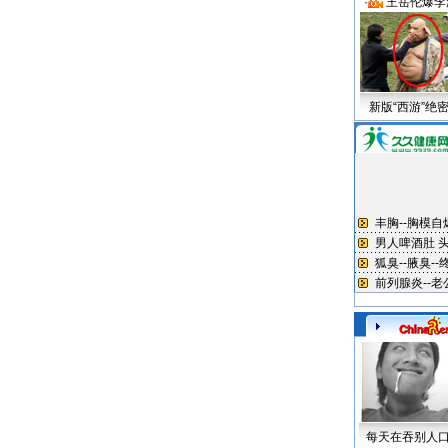
·
王岳伦爆李
新版“西游”绝
每天在吞别人