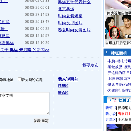
...
08-09-02 02:33
奥运五环代表什么
08-08-29 05:01
北京奥运
闺房视频自拍
08-08-27 14:53
时尚夏装短裙
又时尚
08-08-25 13:47
时尚发型图片
...
08-08-15 09:22
春夏时尚女装图片
紫微星
08-08-12 15:57
体看奥运
08-08-12 10:29
自爆捉奸后恶梦
多关于
奥运 朱启南
的新闻>>
搜狐商机
·
丰胸--林志玲
我要发布
·
睡觉减肥--瘦到
·
开这样的店 日进
·
上班 兼职 两
我来说两句
隐藏地址
设为辩论话题
·
健康与美丽完
精华区
·
为健康行业撑
辩论区
·
听评书
|
郭德纲
·
听小说
|
鬼吹灯1
·
共享区
|
手机病