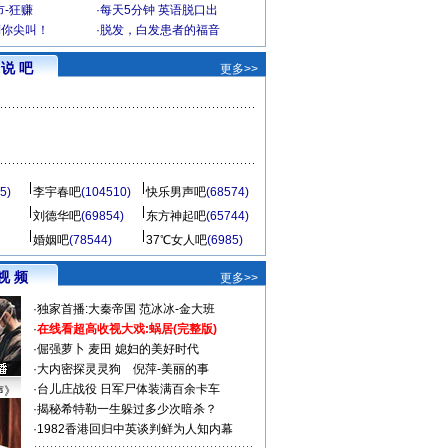
-狂赚
·
每天5分钟 英语脱口出
到你尖叫！
·
脱发，白发患者的福音
说 吧
更多>>
5)
李宇春吧
(104510)
快乐男声吧
(68574)
刘德华吧
(69854)
东方神起吧
(65744)
婚姻吧
(78544)
37℃女人吧
(6985)
视 频
更多>>
·
独家首播:大秦帝国
范冰冰-金大班
·
在线看超高收视大戏:
蜗居(完整版)
·
倔强萝卜
麦田
媳妇的美好时代
·
大内密探灵灵狗
倪萍-美丽的事
·
台儿庄战役 日军尸体装满百余卡车
声》
·
揭秘希特勒一生躲过多少次暗杀？
·
1982香港回归中英谈判鲜为人知内幕