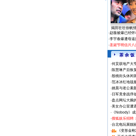
揭田壮壮徐帆
·
赵薇被爆已经怀
·
李宇春爆遭母逼
·
圣诞节明信片八
茶 余 饭
·
何炅获地产大亨
·
陈慧琳产后恢复
·
殷桃街头休闲装
·
范冰冰红地毯
·
姚晨与老公素
·
日军竟拿战俘
·
盘点网坛大腕
·
美女办公室遭
·
《Nobody》
·
搜狐娱乐招聘
·
台北电玩展靓丽S
·
《变形金刚