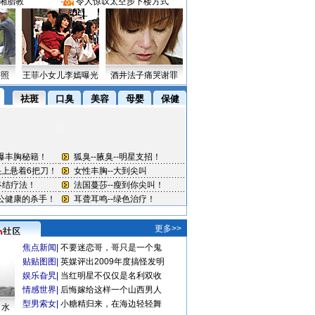
湘胎教
·
令人惊叹太空步下楼方式
密照
王菲小女儿李嫣曝光
酒井法子痛哭谢罪
更多>>
焦点新闻
|
不要迷恋哥，哥只是一个鬼
贴贴图图
|
英媒评出2009年度搞怪发明
娱乐旮旯
|
当红明星不仅仅是名利双收
情感世界
|
后悔嫁给这样一个山西男人
型男索女
|
小糖精归来，在海边轻轻舞
口水