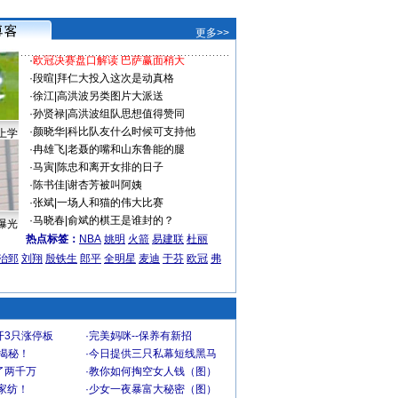
更多>>
·
欧冠决赛盘口解读 巴萨赢面稍大
·
段暄
|
拜仁大投入这次是动真格
·
徐江
|
高洪波另类图片大派送
·
孙贤禄
|
高洪波组队思想值得赞同
·
颜晓华
|
科比队友什么时候可支持他
上学
·
冉雄飞
|
老聂的嘴和山东鲁能的腿
·
马寅
|
陈忠和离开女排的日子
·
陈书佳
|
谢杏芳被叫阿姨
·
张斌
|
一场人和猫的伟大比赛
·
马晓春
|
俞斌的棋王是谁封的？
曝光
热点标签：
NBA
姚明
火箭
易建联
杜丽
治郅
刘翔
殷铁生
郎平
全明星
麦迪
于芬
欧冠
弗
开3只涨停板
·
完美妈咪--保养有新招
大揭秘！
·
今日提供三只私幕短线黑马
了两千万
·
教你如何掏空女人钱（图）
家纺！
·
少女一夜暴富大秘密（图）