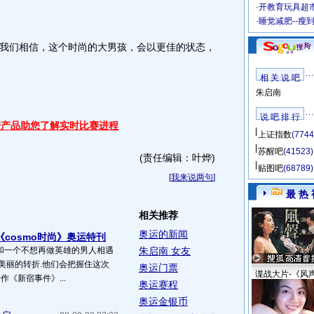
·
开教育玩具超市
·
睡觉减肥--瘦
们相信，这个时尚的大男孩，会以更佳的状态，
相 关 说 吧
朱启南
说 吧 排 行
据产品助您了解实时比赛进程
上证指数
(7744
苏醒吧
(41523)
(责任编辑：叶烨)
贴图吧
(68789)
[
我来说两句
]
最 热 
相关推荐
奥运的新闻
《cosmo时尚》奥运特刊
和一个不想再做英雄的男人相遇
朱启南 女友
美丽的转折.他们会把握住这次
奥运门票
谍战大片-《风
《新宿事件》...
奥运赛程
奥运金银币