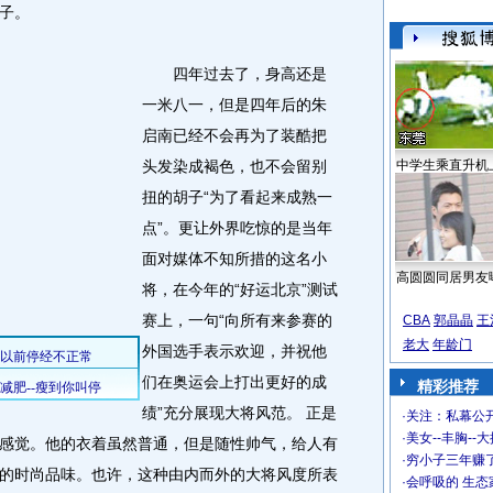
子。
四年过去了，身高还是
一米八一，但是四年后的朱
启南已经不会再为了装酷把
头发染成褐色，也不会留别
中学生乘直升机
扭的胡子“为了看起来成熟一
点”。更让外界吃惊的是当年
面对媒体不知所措的这名小
高圆圆同居男友
将，在今年的“好运北京”测试
赛上，一句“向所有来参赛的
CBA
郭晶晶
王
老大
年龄门
外国选手表示欢迎，并祝他
们在奥运会上打出更好的成
精彩推荐
绩”充分展现大将风范。 正是
·
关注：私幕公
·
美女--丰胸--
感觉。他的衣着虽然普通，但是随性帅气，给人有
·
穷小子三年赚
的时尚品味。也许，这种由内而外的大将风度所表
·
会呼吸的 生态