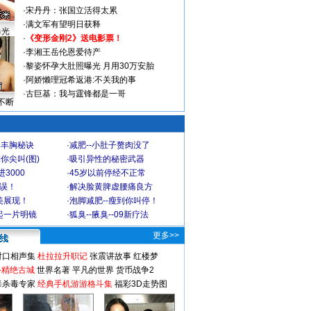
·
宋丹丹：张国立活得太累
·
满文军有望明日获释
曝光
·
《变形金刚2》送电影票！
·
李湘王岳伦恩爱待产
·
黎姿怀孕大肚照曝光 月用30万安胎
·
阿娇懒理冠希返港:不关我的事
·
古巨基：我与霆锋都是一哥
不断
爆丰胸秘诀
·
减肥--小肚子赘肉没了
你尖叫(图)
·
吸引异性的秘密武器
3000
·
45岁以前停经不正常
不误！
·
解决脸黄脾虚腰痛良方
美展现！
·
泡脚减肥--瘦到你叫停！
起一片明镜
·
狐臭--腋臭--09新疗法
更多>>
对口相声集
杜拉拉升职记
张震讲故事
红楼梦
-精绝古城
世界名著
平凡的世界
货币战争2
毒杀毒专家
经典手机游游格斗集
福彩3D走势图