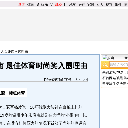
新闻
-
体育
-
S
-
娱乐
-
V
-
财经
-
IT
-
汽车
-
房产
-
家居
-
女人
-
视频
-
邮件
-
博
>
大众评选入选理由
新
南 最佳体育时尚奖入围理由
央视质疑29岁市
石首网站被黑
篡
[
我来说两句
] [字号：
大
中
小
]
宋美龄牛奶洗澡
来源：搜狐体育
射击冠军杨凌说：10环就像大头针在白纸上扎的一
仅19岁的温州少年朱启南就是在这样的“小眼”内，以
枪金牌，在没有任何压力的情况下斩获了当年的奥运会