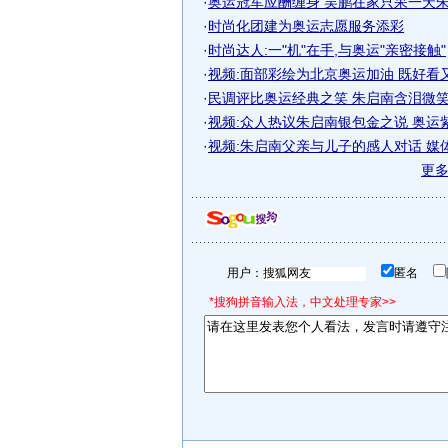
·
奥运冠军应酬缠身 吴鹏在家只呆一天朱启
·
时尚化团建为奥运志愿服务添彩
·
时尚达人:一"机"在手,与奥运"亲密接触"
·
视频:面部彩绘为北京奥运加油 既好看
·
民调评比奥运经典之笑 朱启南含泪微笑居
·
视频:众人热议朱启南银包金之说 奥运
·
视频:朱启南父亲与儿子的感人对话 媒
更
用户：
匿名
*搜狗拼音输入法，中文处理专家>>