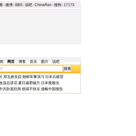
客
-
微博
-
BBS
-
说吧
-
ChinaRen
-
搜狗
-
17173
闻
网页
博客
音乐
图片
说吧
长
邓玉娇失踪
朝鲜军事演习
日本兵赎罪
改温总讲话
夏日减肥秘方
日本瘦脸法
中共卧底结局
慈禧不快乐
侵略中国报告