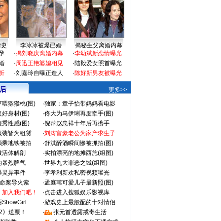
情史
李冰冰被爆已婚
揭秘生父离婚内幕
孕
·
揭刘晓庆离婚内幕
·
李幼斌新恋情曝光
婚
·
周迅王艳婆媳相见
·
陆毅爱女照首曝光
折
·
刘嘉玲自曝正造人
·
陈好新男友被曝光
 后
更多>>
喂猕猴桃(图)
·
独家：章子怡带妈妈看电影
好身材(图)
·
佟大为马伊琍再度牵手(图)
秀性感(图)
·
倪萍赵忠祥十年后再携手
服装皆为租赁
·
刘涛富豪老公为家产求生子
颜乘地铁被拍
·
舒淇醉酒瞬间惨被抓拍(图)
做活体解剖
·
实拍漂亮的地摊西施(组图)
的暴烈脾气
·
世界九大罪恶之城(组图)
遇灵异事件
·
李孝利新欢私密视频曝光
成命案导火索
·
孟庭苇可爱儿子最新照(图)
：加入我们吧！
·
点击进入搜狐娱乐影视库
howGirl
·
游戏史上最般配的十对情侣
2》送票！
·
张元首透露戒毒生活