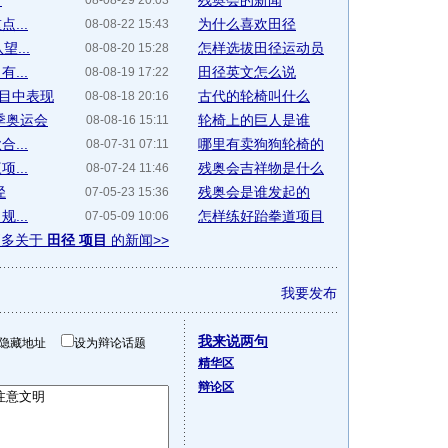
出
残奥会的新闻
08-08-29 20:03
...
为什么喜欢田径
08-08-22 15:43
...
怎样选拔田径运动员
08-08-20 15:28
...
田径英文怎么说
08-08-19 17:22
目中表现
古代的轮椅叫什么
08-08-18 20:16
季奥运会
轮椅上的巨人是谁
08-08-16 15:11
...
哪里有卖狗狗轮椅的
08-07-31 07:11
...
残奥会吉祥物是什么
08-07-24 11:46
径
残奥会是谁发起的
07-05-23 15:36
...
怎样练好跆拳道项目
07-05-09 10:06
更多关于
田径 项目
的新闻>>
我要发布
我来说两句
隐藏地址
设为辩论话题
精华区
辩论区