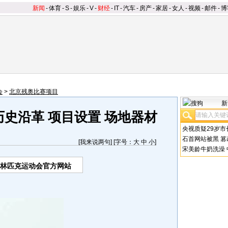
新闻
-
体育
-
S
-
娱乐
-
V
-
财经
-
IT
-
汽车
-
房产
-
家居
-
女人
-
视频
-
邮件
-
博
会
>
北京残奥比赛项目
新
史沿革 项目设置 场地器材
央视质疑29岁市
石首网站被黑
篡
[
我来说两句
] [字号：
大
中
小
]
宋美龄牛奶洗澡
奥林匹克运动会官方网站