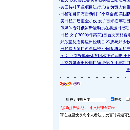
·
图文:残奥会比赛项目器材在世纪坛展
·
美国将对田径项目进行总结 负责人称重点
·
田径项目仍有后劲剩15个夺金点 美国队望
·
美田径开启揽金步伐 女子百米栏等项目有
·
俄媒体看好俄罗斯运动员在奥运田径项
·
田径:女子3000米障碍项目首次亮相夏
·
郑欣宜想看奥运田径项目 不想与郑少秋合
·
田径接力项目名单揭晓 中国队将参加三项
·
图文:北京残奥会体育图标正式揭晓 田
·
北京残奥会田径项目知识介绍:比赛项目规
用户：
匿名
*搜狗拼音输入法，中文处理专家>>