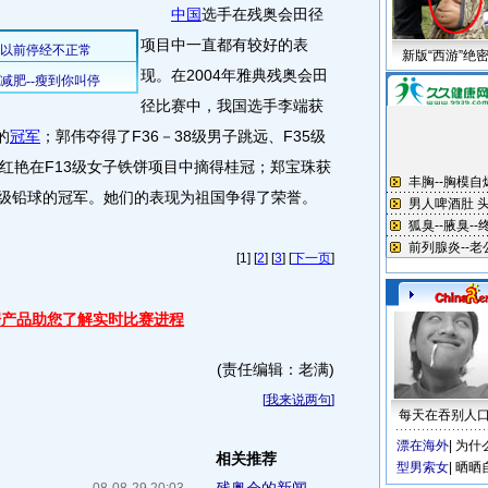
中国
选手在残奥会田径
项目中一直都有较好的表
新版“西游”绝
现。在2004年雅典残奥会田
径比赛中，我国选手李端获
的
冠军
；郭伟夺得了F36－38级男子跳远、F35级
红艳在F13级女子铁饼项目中摘得桂冠；郑宝珠获
－44级铅球的冠军。她们的表现为祖国争得了荣誉。
[1] [
2
] [
3
] [
下一页
]
据产品助您了解实时比赛进程
(责任编辑：老满)
[
我来说两句
]
每天在吞别人
漂在海外
|
为什
相关推荐
型男索女
|
晒晒