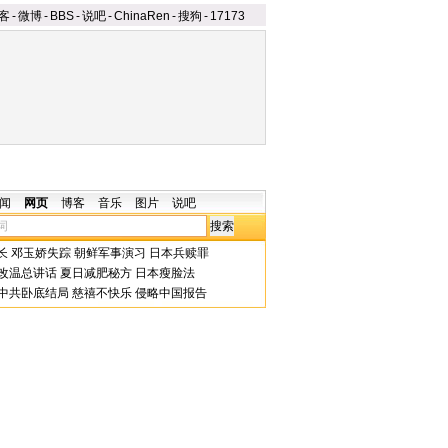
客
-
微博
-
BBS
-
说吧
-
ChinaRen
-
搜狗
-
17173
闻
网页
博客
音乐
图片
说吧
长
邓玉娇失踪
朝鲜军事演习
日本兵赎罪
改温总讲话
夏日减肥秘方
日本瘦脸法
中共卧底结局
慈禧不快乐
侵略中国报告