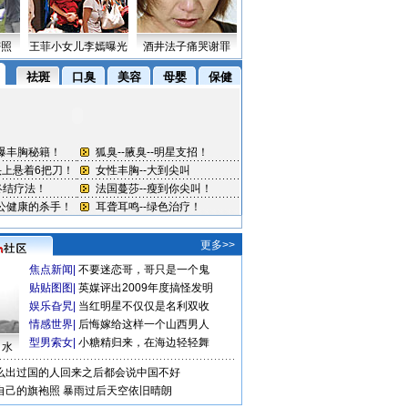
密照
王菲小女儿李嫣曝光
酒井法子痛哭谢罪
更多>>
焦点新闻
|
不要迷恋哥，哥只是一个鬼
贴贴图图
|
英媒评出2009年度搞怪发明
娱乐旮旯
|
当红明星不仅仅是名利双收
情感世界
|
后悔嫁给这样一个山西男人
型男索女
|
小糖精归来，在海边轻轻舞
口水
么出过国的人回来之后都会说中国不好
自己的旗袍照
暴雨过后天空依旧晴朗