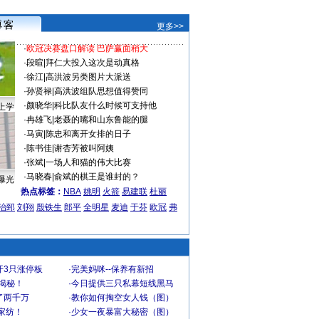
更多>>
·
欧冠决赛盘口解读 巴萨赢面稍大
·
段暄
|
拜仁大投入这次是动真格
·
徐江
|
高洪波另类图片大派送
·
孙贤禄
|
高洪波组队思想值得赞同
·
颜晓华
|
科比队友什么时候可支持他
上学
·
冉雄飞
|
老聂的嘴和山东鲁能的腿
·
马寅
|
陈忠和离开女排的日子
·
陈书佳
|
谢杏芳被叫阿姨
·
张斌
|
一场人和猫的伟大比赛
·
马晓春
|
俞斌的棋王是谁封的？
曝光
热点标签：
NBA
姚明
火箭
易建联
杜丽
治郅
刘翔
殷铁生
郎平
全明星
麦迪
于芬
欧冠
弗
开3只涨停板
·
完美妈咪--保养有新招
大揭秘！
·
今日提供三只私幕短线黑马
了两千万
·
教你如何掏空女人钱（图）
家纺！
·
少女一夜暴富大秘密（图）