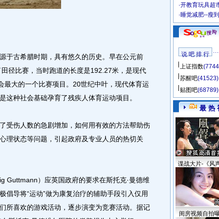
·
开教育玩具超市
·
睡觉减肥--瘦
说 吧 排 行
源于古希腊时期，具有悠久的历史。早在公元前
上证指数
(7744
田径比赛，当时跑道的长度是192.27米，是现代
苏醒吧
(41523)
运会最大的一个比赛项目。20世纪中叶，现代体育运
贴图吧
(68789)
是这种社会基础孕育了残疾人体育运动项目。
最 热 
受伤人数的急剧增加，如何用有效的方法帮助伤
心理状态等问题，引起政府及专业人员的热切关
谍战大片-《风
ig Guttmann）应英国政府的要求在斯托克·曼德维
极倡导将“运动”做为康复治疗的辅助手段引入仅用
们所喜欢的游戏活动，逐步演变为竞赛活动。据记
闺房视频自拍