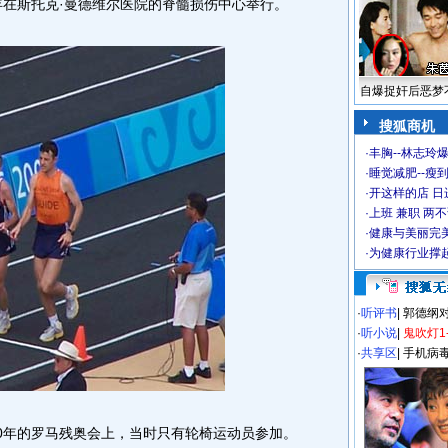
年在斯托克·曼德维尔医院的脊髓损伤中心举行。
自爆捉奸后恶梦
搜狐商机
·
丰胸--林志玲
·
睡觉减肥--瘦到
·
开这样的店 日进
·
上班 兼职 两
·
健康与美丽完
·
为健康行业撑
·
听评书
|
郭德纲
·
听小说
|
鬼吹灯1
·
共享区
|
手机病
0年的罗马残奥会上，当时只有轮椅运动员参加。