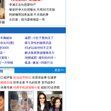
·
李湘王岳伦恩爱待产
·
黎姿怀孕大肚照曝光 月用30万安胎
·
阿娇懒理冠希返港:不关我的事
·
古巨基：我与霆锋都是一哥
不断
爆丰胸秘诀
·
减肥--小肚子赘肉没了
你尖叫(图)
·
吸引异性的秘密武器
3000
·
45岁以前停经不正常
不误！
·
解决脸黄脾虚腰痛良方
美展现！
·
泡脚减肥--瘦到你叫停！
起一片明镜
·
狐臭--腋臭--09新疗法
更多>>
对口相声集
杜拉拉升职记
张震讲故事
红楼梦
-精绝古城
世界名著
平凡的世界
货币战争2
毒杀毒专家
经典手机游游格斗集
福彩3D走势图