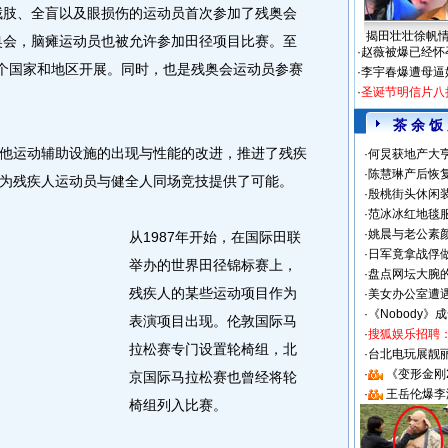
，截肢、全盲以及眼损伤的运动员首次参加了残奥会
揭田壮壮徐帆
残奥会，脑瘫运动员也被允许参加田径项目比赛。至
·
赵薇被爆已经怀
多个国家和地区开展。同时，也是残奥会运动员参赛
·
李宇春爆遭母逼
·
圣诞节明信片八
茶 余 饭
运动辅助设施的出现与性能的改进，推进了残疾
·
何炅获地产大亨
·
陈慧琳产后恢复
为残疾人运动员与健全人同场竞技提供了可能。
·
殷桃街头休闲装
·
范冰冰红地毯
·
姚晨与老公素
从1987年开始，在国际田联
·
日军竟拿战俘
举办的世界田径锦标赛上，
·
盘点网坛大腕
残疾人的某些运动项目作为
·
美女办公室遭
·
《Nobody》
表演项目出现。伦敦国际马
·
搜狐娱乐招聘
拉松赛专门设置轮椅组，北
·
台北电玩展靓丽S
·
《变形金刚
京国际马拉松赛也曾经将轮
·
王岳伦爆李
椅组列入比赛。