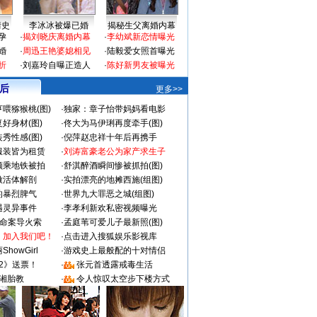
情史
李冰冰被爆已婚
揭秘生父离婚内幕
孕
·
揭刘晓庆离婚内幕
·
李幼斌新恋情曝光
婚
·
周迅王艳婆媳相见
·
陆毅爱女照首曝光
折
·
刘嘉玲自曝正造人
·
陈好新男友被曝光
 后
更多>>
喂猕猴桃(图)
·
独家：章子怡带妈妈看电影
好身材(图)
·
佟大为马伊琍再度牵手(图)
秀性感(图)
·
倪萍赵忠祥十年后再携手
服装皆为租赁
·
刘涛富豪老公为家产求生子
颜乘地铁被拍
·
舒淇醉酒瞬间惨被抓拍(图)
做活体解剖
·
实拍漂亮的地摊西施(组图)
的暴烈脾气
·
世界九大罪恶之城(组图)
遇灵异事件
·
李孝利新欢私密视频曝光
成命案导火索
·
孟庭苇可爱儿子最新照(图)
：加入我们吧！
·
点击进入搜狐娱乐影视库
howGirl
·
游戏史上最般配的十对情侣
2》送票！
·
张元首透露戒毒生活
湘胎教
·
令人惊叹太空步下楼方式