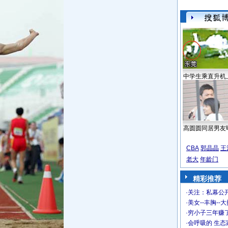
中学生乘直升机
高圆圆同居男友
CBA
郭晶晶
王
老大
年龄门
精彩推荐
·
关注：私幕公
·
美女--丰胸--
·
穷小子三年赚
·
会呼吸的 生态