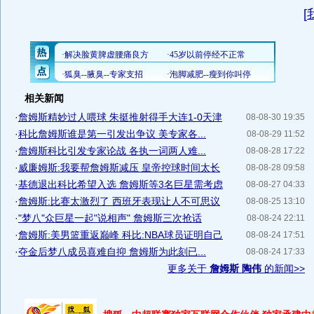
[
相关新闻
·
詹姆斯精妙过人喂球 朱挺推射得手大连1-0天津
08-08-30 19:35
·
科比詹姆斯谁是第一引发出争议 美专家各...
08-08-29 11:52
·
詹姆斯科比引发专家论战 各执一词两人难...
08-08-28 17:22
·
威廉姆斯:我要帮詹姆斯减压 皇帝控球时间太长
08-08-28 09:58
·
基德退出科比希望入选 詹姆斯等3名巨星需考虑
08-08-27 04:33
·
詹姆斯:比赛太激烈了 西班牙表现让人不可思议
08-08-25 13:10
·
"梦八"众巨星一起"说相声" 詹姆斯三次抢话
08-08-24 22:11
·
詹姆斯:美男篮重返巅峰 科比:NBA球员证明自己
08-08-24 17:51
·
夺金后梦八成员喜难自抑 詹姆斯为此刻已...
08-08-24 17:33
更多关于
詹姆斯 陶伟
的新闻>>