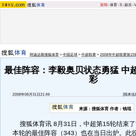
新闻
-
体育
-
S
-
娱乐
-
阿迪达斯搜狐体育
>
中国足球
>
中超联赛
>
2008年中超联赛第15
最佳阵容：李毅奥贝状态勇猛 中
彩
2008年08月31日21:49
[
我来说
来源：搜狐体育 作者：钱琨
搜狐体育讯 8月31日，中超第15轮结束了
本轮的最佳阵容（343）也在当日出炉。此