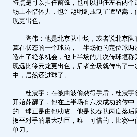
特点是可以担任前锋，也可以担任左右两个
场上不惜体力，也许赵明剑压制了谭望嵩，
现更出色。
陶伟：他是北京队中场，或者说北京队
算在状态的一个球员，上半场他的定位球两
造出了绝杀机会，他上半场的几次传球堪称
现远比徐云龙更出色，后者全场就传出了一
中，居然还进球了。
杜震宇：在被曲波偷袭得手后，杜震宇
开始苏醒了，他在上半场有六次成功的传中
的一球正是由他助攻。他是长春队两度落后
扳平对手的最大功臣，唯一可惜的，比赛中
单刀。