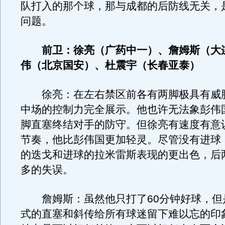
队打入的那个球，那与成都的后防线无关，
问题。
前卫：徐亮（广药中一）、詹姆斯（大
伟（北京国安）、杜震宇（长春亚泰）
徐亮：在左右禁区前各有两脚极具有威
中场的控制力完全展示。他也许无法象彭伟
脚直塞终结对手的防守。但徐亮有速度有意
节奏，他比彭伟国更加轻灵。尽管没有进球
的迭戈和进球的拉米雷斯表现的更出色，后
多的失误。
詹姆斯：虽然他只打了60分钟好球，但
式的直塞和斜传给所有球迷留下难以忘的印