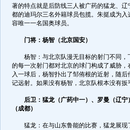
著的特点就是后防线三人被广药的猛龙、辽
都的迪玛尔三名外籍球员包揽。朱挺成为入
容唯一一名国奥球员。
门将：杨智（北京国安）
杨智：与北京队漫无目标的射门不同，
的每一次射门都对北京的球门构成了威胁，
入一球后，杨智扑出了邹侑根的近射，随后
记远射。如果没有杨智，北京队根本没有扳
后卫：猛龙（广药中一）、罗曼（辽宁
（成都）
猛龙：在与山东鲁能的比赛，猛龙展现