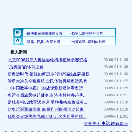
相关新闻
·
北京2008残疾人奥运会轮椅橄榄球参赛资格
08-09-01 11:39
·
"后奥运"的体育之路
08-09-01 11:36
·
后奥运时代 福娃如何迈步?探析福娃品牌授权
08-09-01 11:30
·
智勇大冲关今晚启航 全民体验再续奥运风暴
08-09-01 11:27
·
《中国数字电视》:实战评测新媒体看奥运
08-09-01 11:25
·
奥运会后农民掀起健身热 济南村村办起乒...
08-09-01 11:21
·
足球鼻祖52载重返奥运 曼联弗格森将成英...
08-09-01 11:18
·
封奥运冠军做偶像 80后广州白领运动起来
08-09-01 11:18
·
残奥会火炬照亮乳都 伊利五名火炬手再续...
08-09-01 11:01
更多关于
奥运
的新闻>>