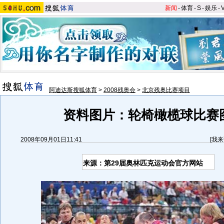
新闻
-
体育
-
S
-
娱乐
-
阿迪达斯搜狐体育
>
2008残奥会
>
北京残奥比赛项目
资料图片：轮椅橄榄球比赛
2008年09月01日11:41
[
我来
来源：第29届奥林匹克运动会官方网站